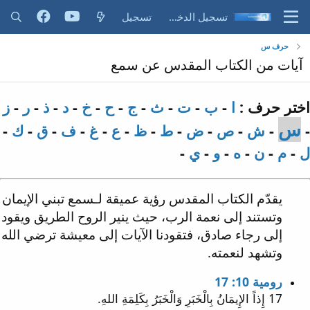
تسجيل الدخول
تسجيل
حرف س
آيات من الكتاب المقدس عن سمع
اختر حرف :
ا
-
ب
-
ت
-
ث
-
ج
-
ح
-
خ
-
د
-
ذ
-
ر
-
ز
س
-
-
ش
-
ص
-
ض
-
ط
-
ظ
-
ع
-
غ
-
ف
-
ق
-
ك
-
ل
-
م
-
ن
-
ه
-
و
-
ي
-
يقدّم الكتاب المقدس رؤية عميقة لـسمع تبني الإيمان
وتستند إلى نعمة الرب، حيث ينير الروح الطريق ويقود
إلى رجاء صادق، فتقودنا الآيات إلى معيشة ترضي الله
وتشهد لنعمته.
رومية 10: 17
17 إِذاً الإِيمَانُ بِالْخَبَرِ وَالْخَبَرُ بِكَلِمَةِ اللهِ.