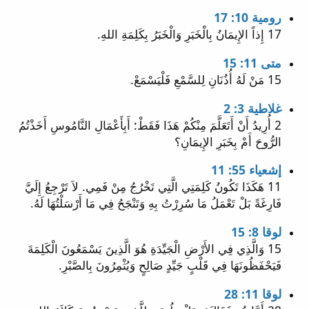
رومية 10: 17
17 إِذاً الإِيمَانُ بِالْخَبَرِ وَالْخَبَرُ بِكَلِمَةِ اللهِ.
متى 11: 15
15 مَنْ لَهُ أُذُنَانِ لِلسَّمْعِ فَلْيَسْمَعْ.
غلاطية 3: 2
2 أُرِيدُ أَنْ أَتَعَلَّمَ مِنْكُمْ هَذَا فَقَطْ: أَبِأَعْمَالِ النَّامُوسِ أَخَذْتُمُ
الرُّوحَ أَمْ بِخَبَرِ الإِيمَانِ؟
إشعياء 55: 11
11 هَكَذَا تَكُونُ كَلِمَتِي الَّتِي تَخْرُجُ مِنْ فَمِي. لاَ تَرْجِعُ إِلَيَّ
فَارِغَةً بَلْ تَعْمَلُ مَا سُرِرْتُ بِهِ وَتَنْجَحُ فِي مَا أَرْسَلْتُهَا لَهُ.
لوقا 8: 15
15 وَالَّذِي فِي الأَرْضِ الْجَيِّدَةِ هُوَ الَّذِينَ يَسْمَعُونَ الْكَلِمَةَ
فَيَحْفَظُونَهَا فِي قَلْبٍ جَيِّدٍ صَالِحٍ وَيُثْمِرُونَ بِالصَّبْرِ.
لوقا 11: 28