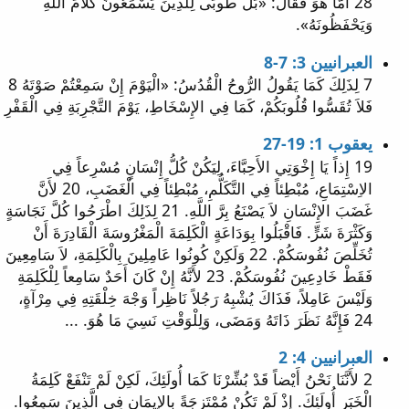
28 أَمَّا هُوَ فَقَالَ: «بَلْ طُوبَى لِلَّذِينَ يَسْمَعُونَ كَلاَمَ اللهِ
وَيَحْفَظُونَهُ».
العبرانيين 3: 7-8
7 لِذَلِكَ كَمَا يَقُولُ الرُّوحُ الْقُدُسُ: «الْيَوْمَ إِنْ سَمِعْتُمْ صَوْتَهُ 8
فَلاَ تُقَسُّوا قُلُوبَكُمْ، كَمَا فِي الإِسْخَاطِ، يَوْمَ التَّجْرِبَةِ فِي الْقَفْرِ
يعقوب 1: 19-27
19 إِذاً يَا إِخْوَتِي الأَحِبَّاءَ، لِيَكُنْ كُلُّ إِنْسَانٍ مُسْرِعاً فِي
الاِسْتِمَاعِ، مُبْطِئاً فِي التَّكَلُّمِ، مُبْطِئاً فِي الْغَضَبِ، 20 لأَنَّ
غَضَبَ الإِنْسَانِ لاَ يَصْنَعُ بِرَّ اللَّهِ. 21 لِذَلِكَ اطْرَحُوا كُلَّ نَجَاسَةٍ
وَكَثْرَةَ شَرٍّ. فَاقْبَلُوا بِوَدَاعَةٍ الْكَلِمَةَ الْمَغْرُوسَةَ الْقَادِرَةَ أَنْ
تُخَلِّصَ نُفُوسَكُمْ. 22 وَلَكِنْ كُونُوا عَامِلِينَ بِالْكَلِمَةِ، لاَ سَامِعِينَ
فَقَطْ خَادِعِينَ نُفُوسَكُمْ. 23 لأَنَّهُ إِنْ كَانَ أَحَدٌ سَامِعاً لِلْكَلِمَةِ
وَلَيْسَ عَامِلاً، فَذَاكَ يُشْبِهُ رَجُلاً نَاظِراً وَجْهَ خِلْقَتِهِ فِي مِرْآةٍ،
24 فَإِنَّهُ نَظَرَ ذَاتَهُ وَمَضَى، وَلِلْوَقْتِ نَسِيَ مَا هُوَ. ...
العبرانيين 4: 2
2 لأَنَّنَا نَحْنُ أَيْضاً قَدْ بُشِّرْنَا كَمَا أُولَئِكَ، لَكِنْ لَمْ تَنْفَعْ كَلِمَةُ
الْخَبَرِ أُولَئِكَ. إِذْ لَمْ تَكُنْ مُمْتَزِجَةً بِالإِيمَانِ فِي الَّذِينَ سَمِعُوا.