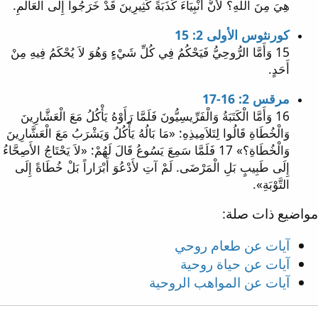
هِيَ مِنَ اللهِ؟ لأَنَّ أَنْبِيَاءَ كَذَبَةً كَثِيرِينَ قَدْ خَرَجُوا إِلَى الْعَالَمِ.
كورنثوس الأولى 2: 15
15 وَأَمَّا الرُّوحِيُّ فَيَحْكُمُ فِي كُلِّ شَيْءٍ وَهُوَ لاَ يُحْكَمُ فِيهِ مِنْ
أَحَدٍ.
مرقس 2: 16-17
16 وَأَمَّا الْكَتَبَةُ وَالْفَرِّيسِيُّونَ فَلَمَّا رَأَوْهُ يَأْكُلُ مَعَ الْعَشَّارِينَ
وَالْخُطَاةِ قَالُوا لِتَلاَمِيذِهِ: «مَا بَالُهُ يَأْكُلُ وَيَشْرَبُ مَعَ الْعَشَّارِينَ
وَالْخُطَاةِ؟» 17 فَلَمَّا سَمِعَ يَسُوعُ قَالَ لَهُمْ: «لاَ يَحْتَاجُ الأَصِحَّاءُ
إِلَى طَبِيبٍ بَلِ الْمَرْضَى. لَمْ آتِ لأَدْعُوَ أَبْرَاراً بَلْ خُطَاةً إِلَى
التَّوْبَةِ».
مواضيع ذات صلة:
آيات عن طعام روحي
آيات عن حياة روحية
آيات عن المواهب الروحية