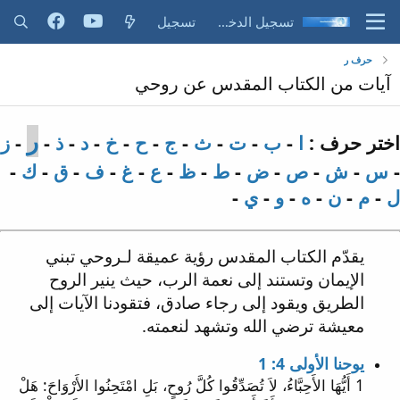
تسجيل الدخول
تسجيل
حرف ر
آيات من الكتاب المقدس عن روحي
ر
اختر حرف :
ا
-
ب
-
ت
-
ث
-
ج
-
ح
-
خ
-
د
-
ذ
-
-
ز
-
س
-
ش
-
ص
-
ض
-
ط
-
ظ
-
ع
-
غ
-
ف
-
ق
-
ك
-
ل
-
م
-
ن
-
ه
-
و
-
ي
-
يقدّم الكتاب المقدس رؤية عميقة لـروحي تبني
الإيمان وتستند إلى نعمة الرب، حيث ينير الروح
الطريق ويقود إلى رجاء صادق، فتقودنا الآيات إلى
معيشة ترضي الله وتشهد لنعمته.
يوحنا الأولى 4: 1
1 أَيُّهَا الأَحِبَّاءُ، لاَ تُصَدِّقُوا كُلَّ رُوحٍ، بَلِ امْتَحِنُوا الأَرْوَاحَ: هَلْ