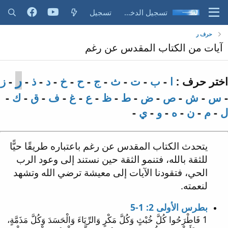
تسجيل الدخول
تسجيل
حرف ر
آيات من الكتاب المقدس عن رغم
ر
اختر حرف :
ا
-
ب
-
ت
-
ث
-
ج
-
ح
-
خ
-
د
-
ذ
-
-
ز
-
س
-
ش
-
ص
-
ض
-
ط
-
ظ
-
ع
-
غ
-
ف
-
ق
-
ك
-
ل
-
م
-
ن
-
ه
-
و
-
ي
-
يتحدث الكتاب المقدس عن رغم باعتباره طريقًا حيًّا
للثقة بالله، فتنمو الثقة حين نستند إلى وعود الرب
الحي، فتقودنا الآيات إلى معيشة ترضي الله وتشهد
لنعمته.
بطرس الأولى 2: 1-5
1 فَاطْرَحُوا كُلَّ خُبْثٍ وَكُلَّ مَكْرٍ وَالرِّيَاءَ وَالْحَسَدَ وَكُلَّ مَذَمَّةٍ،