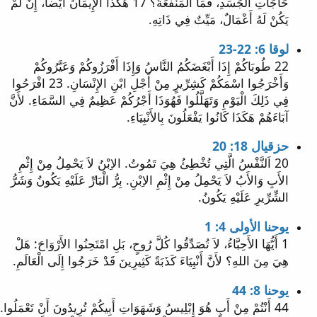
حَاجَاتِ الْجَسَدِ، فَمَا الْمَنْفَعَةُ؟ 17 هَكَذَا الإِيمَانُ أَيْضاً، إِنْ لَمْ
يَكُنْ لَهُ أَعْمَالٌ، مَيِّتٌ فِي ذَاتِهِ.
لوقا 6: 22-23
22 طُوبَاكُمْ إِذَا أَبْغَضَكُمُ النَّاسُ وَإِذَا أَفْرَزُوكُمْ وَعَيَّرُوكُمْ
وَأَخْرَجُوا اسْمَكُمْ كَشِرِّيرٍ مِنْ أَجْلِ ابْنِ الإِنْسَانِ. 23 افْرَحُوا
فِي ذَلِكَ الْيَوْمِ وَتَهَلَّلُوا فَهُوَذَا أَجْرُكُمْ عَظِيمٌ فِي السَّمَاءِ. لأَنَّ
آبَاءَهُمْ هَكَذَا كَانُوا يَفْعَلُونَ بِالأَنْبِيَاءِ.
حزقيال 18: 20
20 اَلنَّفْسُ الَّتِي تُخْطِئُ هِيَ تَمُوتُ. الاِبْنُ لاَ يَحْمِلُ مِنْ إِثْمِ
الأَبِ وَالأَبُ لاَ يَحْمِلُ مِنْ إِثْمِ الاِبْنِ. بِرُّ الْبَارِّ عَلَيْهِ يَكُونُ وَشَرُّ
الشِّرِّيرِ عَلَيْهِ يَكُونُ.
يوحنا الأولى 4: 1
1 أَيُّهَا الأَحِبَّاءُ، لاَ تُصَدِّقُوا كُلَّ رُوحٍ، بَلِ امْتَحِنُوا الأَرْوَاحَ: هَلْ
هِيَ مِنَ اللهِ؟ لأَنَّ أَنْبِيَاءَ كَذَبَةً كَثِيرِينَ قَدْ خَرَجُوا إِلَى الْعَالَمِ.
يوحنا 8: 44
44 أَنْتُمْ مِنْ أَبٍ هُوَ إِبْلِيسُ وَشَهَوَاتِ أَبِيكُمْ تُرِيدُونَ أَنْ تَعْمَلُوا.