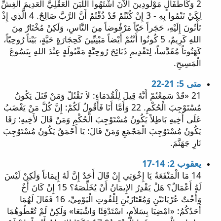
2 وَكَأَطْفَالٍ مَوْلُودِينَ الآنَ اشْتَهُوا اللَّبَنَ الْعَقْلِيَّ الْعَدِيمَ الْغِشِّ
لِكَيْ تَنْمُوا بِهِ - 3 إِنْ كُنْتُمْ قَدْ ذُقْتُمْ أَنَّ الرَّبَّ صَالِحٌ. 4 الَّذِي إِذْ
تَأْتُونَ إِلَيْهِ، حَجَراً حَيّاً مَرْفُوضاً مِنَ النَّاسِ، وَلَكِنْ مُخْتَارٌ مِنَ
اللهِ كَرِيمٌ، 5 كُونُوا أَنْتُمْ أَيْضاً مَبْنِيِّينَ كَحِجَارَةٍ حَيَّةٍ، بَيْتاً رُوحِيّاً،
كَهَنُوتاً مُقَدَّساً، لِتَقْدِيمِ ذَبَائِحَ رُوحِيَّةٍ مَقْبُولَةٍ عِنْدَ اللهِ بِيَسُوعَ
الْمَسِيحِ.
متى 5: 21-22
21 «قَدْ سَمِعْتُمْ أَنَّهُ قِيلَ لِلْقُدَمَاءِ: لاَ تَقْتُلْ وَمَنْ قَتَلَ يَكُونُ
مُسْتَوْجِبَ الْحُكْمِ. 22 وَأَمَّا أَنَا فَأَقُولُ لَكُمْ: إِنَّ كُلَّ مَنْ يَغْضَبُ
عَلَى أَخِيهِ بَاطِلاً يَكُونُ مُسْتَوْجِبَ الْحُكْمِ وَمَنْ قَالَ لأَخِيهِ: رَقَا
يَكُونُ مُسْتَوْجِبَ الْمَجْمَعِ وَمَنْ قَالَ: يَا أَحْمَقُ يَكُونُ مُسْتَوْجِبَ
نَارِ جَهَنَّمَ.
يعقوب 2: 14-17
14 مَا الْمَنْفَعَةُ يَا إِخْوَتِي إِنْ قَالَ أَحَدٌ إِنَّ لَهُ إِيمَاناً وَلَكِنْ لَيْسَ
لَهُ أَعْمَالٌ؟ هَلْ يَقْدِرُ الإِيمَانُ أَنْ يُخَلِّصَهُ؟ 15 إِنْ كَانَ أَخٌ
وَأُخْتٌ عُرْيَانَيْنِ وَمُعْتَازَيْنِ لِلْقُوتِ الْيَوْمِيِّ، 16 فَقَالَ لَهُمَا
أَحَدُكُمُ: «امْضِيَا بِسَلاَمٍ، اسْتَدْفِئَا وَاشْبَعَا» وَلَكِنْ لَمْ تُعْطُوهُمَا