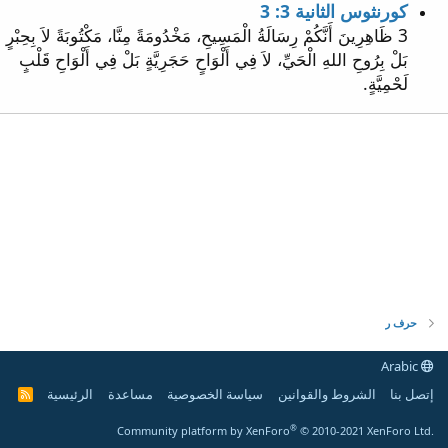
كورنثوس الثانية 3: 3
3 ظَاهِرِينَ أَنَّكُمْ رِسَالَةُ الْمَسِيحِ، مَخْدُومَةً مِنَّا، مَكْتُوبَةً لاَ بِحِبْرٍ
بَلْ بِرُوحِ اللهِ الْحَيِّ، لاَ فِي أَلْوَاحٍ حَجَرِيَّةٍ بَلْ فِي أَلْوَاحِ قَلْبٍ
لَحْمِيَّةٍ.
حرف ر
Arabic
إتصل بنا
الشروط والقوانين
سياسة الخصوصية
مساعدة
الرئيسية
R
S
S
®
Community platform by XenForo
© 2010-2021 XenForo Ltd.