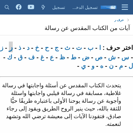
تسجيل الدخول
تسجيل
حرف ر
آيات من الكتاب المقدس عن رسالة
ر
اختر حرف :
ا
-
ب
-
ت
-
ث
-
ج
-
ح
-
خ
-
د
-
ذ
-
-
ز
-
س
-
ش
-
ص
-
ض
-
ط
-
ظ
-
ع
-
غ
-
ف
-
ق
-
ك
-
ل
-
م
-
ن
-
ه
-
و
-
ي
-
يتحدث الكتاب المقدس عن أسئلة واجابتها في رسالة
غلاطية، مسابقة في رسالة فيلبي واجابتها واسئلة
وأجوبة عن رسالة يوحنا الأولى باعتباره طريقًا حيًّا
للثقة بالله، حيث ينير الروح الطريق ويقود إلى رجاء
صادق، فتقودنا الآيات إلى معيشة ترضي الله وتشهد
لنعمته.