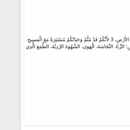
1 فَإِنْ كُنْتُمْ قَدْ قُمْتُمْ مَعَ الْمَسِيحِ فَاطْلُبُوا مَا فَوْقُ، حَيْثُ الْمَسِيحُ جَالِسٌ عَنْ يَمِينِ اللهِ. 2 اهْتَمُّوا بِمَا فَوْقُ لاَ بِمَا عَلَى الأَرْضِ، 3 لأَنَّكُمْ قَدْ مُتُّمْ وَحَيَاتُكُمْ مُسْتَتِرَةٌ مَعَ الْمَسِيحِ
هُ فِي الْمَجْدِ. 5 فَأَمِيتُوا اعْضَاءَكُمُ الَّتِي عَلَى الأَرْضِ: الزِّنَا، النَّجَاسَةَ، الْهَوَى، الشَّهْوَةَ الرَّدِيَّةَ، الطَّمَعَ الَّذِي