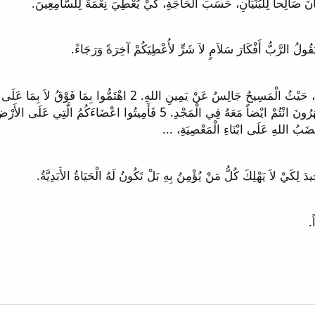
فِي اللهِ. 4 مَتَى اظْهِرَ الْمَسِيحُ حَيَاتُنَا، فَحِينَئِذٍ تُظْهَرُونَ انْتُمْ ايْضاً مَعَ