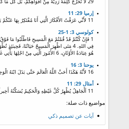
29 لاَ تَخْرُجْ كَلِمَةٌ رَدِيَّةٌ مِنْ أَفْوَاهِكُمْ، بَلْ كُلُّ مَا كَانَ صَالِحاً لِلْبُنْيَانِ، حَسَبَ الْحَاجَةِ، كَيْ يُعْطِيَ نِعْمَةً لِلسَّامِعِينَ.
إرميا 29: 11
11 لأَنِّي عَرَفْتُ الأَفْكَارَ الَّتِي أَنَا مُفْتَكِرٌ بِهَا عَنْكُمْ يَقُولُ الرَّبُّ أَفْكَارَ سَلاَمٍ لاَ شَرٍّ لأُعْطِيَكُمْ آخِرَةً وَرَجَاءً.
كولوسي 3: 1-25
هُوَ عِبَادَةُ الأَوْثَانِ، 6 الأُمُورَ الَّتِي مِنْ اجْلِهَا يَأْتِي غَضَبُ اللهِ عَلَى ابْنَاءِ الْمَعْصِيَةِ، ...
يوحنا 3: 16
16 لأَنَّهُ هَكَذَا أَحَبَّ اللَّهُ الْعَالَمَ حَتَّى بَذَلَ ابْنَهُ الْوَحِيدَ لِكَيْ لاَ يَهْلِكَ كُلُّ مَنْ يُؤْمِنُ بِهِ بَلْ تَكُونُ لَهُ الْحَيَاةُ الأَبَدِيَّةُ.
أمثال 29: 11
11 اَلْجَاهِلُ يُظْهِرُ كُلَّ غَيْظِهِ وَالْحَكِيمُ يُسَكِّنُهُ أَخِيراً.
مواضيع ذات صلة:
آيات عن تصميم ذكي