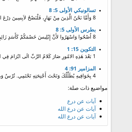
تسالونيكي الأولى 5: 8
8 وَأَمَّا نَحْنُ الَّذِينَ مِنْ نَهَارٍ، فَلْنَصْحُ لاَبِسِينَ دِرْعَ الإِيمَانِ وَالْمَحَبَّةِ، وَخُوذَةً هِيَ رَجَاءُ الْخَلاَصِ.
بطرس الأولى 5: 8
8 اُصْحُوا وَاسْهَرُوا لأَنَّ إِبْلِيسَ خَصْمَكُمْ كَأَسَدٍ زَائِرٍ، يَجُولُ مُلْتَمِساً مَنْ يَبْتَلِعُهُ هُوَ.
التكوين 15: 1
1 بَعْدَ هَذِهِ الامُورِ صَارَ كَلامُ الرَّبِّ الَى ابْرَامَ فِي الرُّؤْيَا: «لا تَخَفْ يَا ابْرَامُ. انَا تُرْسٌ لَكَ. اجْرُكَ كَثِيرٌ جِدّا».
المزامير 91: 4
4 بِخَوَافِيهِ يُظَلِّلُكَ وَتَحْتَ أَجْنِحَتِهِ تَحْتَمِي. تُرْسٌ وَمِجَنٌّ حَقُّهُ.
مواضيع ذات صلة:
آيات عن درع
آيات عن درع الله
آيات عن درع الله