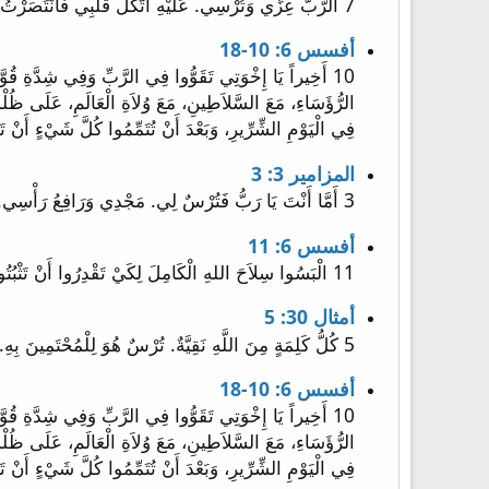
7 الرَّبُّ عِزِّي وَتُرْسِي. عَلَيْهِ اتَّكَلَ قَلْبِي فَانْتَصَرْتُ. وَيَبْتَهِجُ قَلْبِي وَبِأُغْنِيَتِي أَحْمَدُهُ.
أفسس 6: 10-18
فِي الْيَوْمِ الشِّرِّيرِ، وَبَعْدَ أَنْ تُتَمِّمُوا كُلَّ شَيْءٍ أَنْ تَثْبُتُوا. 14 فَاثْبُتُوا مُمَنْطِقِينَ أَحْقَاءَكُمْ بِالْحَقِّ، وَلاَبِسِينَ دِرْعَ الْبِرِّ، 15 وَحَاذِينَ أَرْجُلَكُمْ بِاسْتِعْدَادِ 
المزامير 3: 3
3 أَمَّا أَنْتَ يَا رَبُّ فَتُرْسٌ لِي. مَجْدِي وَرَافِعُ رَأْسِي.
أفسس 6: 11
11 الْبَسُوا سِلاَحَ اللهِ الْكَامِلَ لِكَيْ تَقْدِرُوا أَنْ تَثْبُتُوا ضِدَّ مَكَايِدِ إِبْلِيسَ.
أمثال 30: 5
5 كُلُّ كَلِمَةٍ مِنَ اللَّهِ نَقِيَّةٌ. تُرْسٌ هُوَ لِلْمُحْتَمِينَ بِهِ.
أفسس 6: 10-18
فِي الْيَوْمِ الشِّرِّيرِ، وَبَعْدَ أَنْ تُتَمِّمُوا كُلَّ شَيْءٍ أَنْ تَثْبُتُوا. 14 فَاثْبُتُوا مُمَنْطِقِينَ أَحْقَاءَكُمْ بِالْحَقِّ، وَلاَبِسِينَ دِرْعَ الْبِرِّ، 15 وَحَاذِينَ أَرْجُلَكُمْ بِاسْتِعْدَادِ 