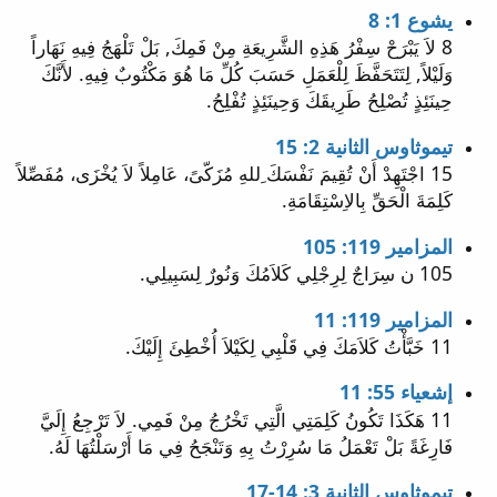
يشوع 1: 8
8 لاَ يَبْرَحْ سِفْرُ هَذِهِ الشَّرِيعَةِ مِنْ فَمِكَ, بَلْ تَلْهَجُ فِيهِ نَهَاراً
وَلَيْلاً, لِتَتَحَفَّظَ لِلْعَمَلِ حَسَبَ كُلِّ مَا هُوَ مَكْتُوبٌ فِيهِ. لأَنَّكَ
حِينَئِذٍ تُصْلِحُ طَرِيقَكَ وَحِينَئِذٍ تُفْلِحُ.
تيموثاوس الثانية 2: 15
15 اجْتَهِدْ أَنْ تُقِيمَ نَفْسَكَ ِللهِ مُزَكّىً، عَامِلاً لاَ يُخْزَى، مُفَصِّلاً
كَلِمَةَ الْحَقِّ بِالاِسْتِقَامَةِ.
المزامير 119: 105
105 ن سِرَاجٌ لِرِجْلِي كَلاَمُكَ وَنُورٌ لِسَبِيلِي.
المزامير 119: 11
11 خَبَّأْتُ كَلاَمَكَ فِي قَلْبِي لِكَيْلاَ أُخْطِئَ إِلَيْكَ.
إشعياء 55: 11
11 هَكَذَا تَكُونُ كَلِمَتِي الَّتِي تَخْرُجُ مِنْ فَمِي. لاَ تَرْجِعُ إِلَيَّ
فَارِغَةً بَلْ تَعْمَلُ مَا سُرِرْتُ بِهِ وَتَنْجَحُ فِي مَا أَرْسَلْتُهَا لَهُ.
تيموثاوس الثانية 3: 14-17