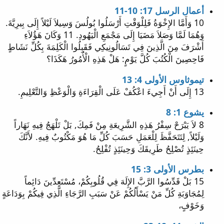
أعمال الرسل 17: 10-11
10 وَأَمَّا الإِخْوَةُ فَلِلْوَقْتِ أَرْسَلُوا بُولُسَ وَسِيلاَ لَيْلاً إِلَى بِيرِيَّةَ.
وَهُمَا لَمَّا وَصَلاَ مَضَيَا إِلَى مَجْمَعِ الْيَهُودِ. 11 وَكَانَ هَؤُلاَءِ
أَشْرَفَ مِنَ الَّذِينَ فِي تَسَالُونِيكِي فَقَبِلُوا الْكَلِمَةَ بِكُلِّ نَشَاطٍ
فَاحِصِينَ الْكُتُبَ كُلَّ يَوْمٍ: هَلْ هَذِهِ الْأُمُورُ هَكَذَا؟
تيموثاوس الأولى 4: 13
13 إِلَى أَنْ أَجِيءَ اعْكُفْ عَلَى الْقِرَاءَةِ وَالْوَعْظِ وَالتَّعْلِيمِ.
يشوع 1: 8
8 لاَ يَبْرَحْ سِفْرُ هَذِهِ الشَّرِيعَةِ مِنْ فَمِكَ, بَلْ تَلْهَجُ فِيهِ نَهَاراً
وَلَيْلاً, لِتَتَحَفَّظَ لِلْعَمَلِ حَسَبَ كُلِّ مَا هُوَ مَكْتُوبٌ فِيهِ. لأَنَّكَ
حِينَئِذٍ تُصْلِحُ طَرِيقَكَ وَحِينَئِذٍ تُفْلِحُ.
بطرس الأولى 3: 15
15 بَلْ قَدِّسُوا الرَّبَّ الإِلَهَ فِي قُلُوبِكُمْ، مُسْتَعِدِّينَ دَائِماً
لِمُجَاوَبَةِ كُلِّ مَنْ يَسْأَلُكُمْ عَنْ سَبَبِ الرَّجَاءِ الَّذِي فِيكُمْ بِوَدَاعَةٍ
وَخَوْفٍ،