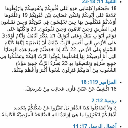
التثنية 11: 18-23
18 «فَضَعُوا كَلِمَاتِي هَذِهِ عَلى قُلُوبِكُمْ وَنُفُوسِكُمْ وَارْبُطُوهَا
عَلامَةً عَلى أَيْدِيكُمْ وَلتَكُنْ عَصَائِبَ بَيْنَ عُيُونِكُمْ 19 وَعَلِّمُوهَا
أَوْلادَكُمْ مُتَكَلِّمِينَ بِهَا حِينَ تَجْلِسُونَ فِي بُيُوتِكُمْ وَحِينَ تَمْشُونَ
فِي الطَّرِيقِ وَحِينَ تَنَامُونَ وَحِينَ تَقُومُونَ. 20 وَاكْتُبْهَا عَلى
قَوَائِمِ أَبْوَابِ بَيْتِكَ وَعَلى أَبْوَابِكَ 21 لِتَكْثُرَ أَيَّامُكَ وَأَيَّامُ أَوْلادِكَ
عَلى الأَرْضِ التِي أَقْسَمَ الرَّبُّ لآِبَائِكَ أَنْ يُعْطِيَهُمْ إِيَّاهَا كَأَيَّامِ
السَّمَاءِ عَلى الأَرْضِ. 22 لأَنَّهُ إِذَا حَفِظْتُمْ جَمِيعَ هَذِهِ الوَصَايَا
التِي أَنَا أُوصِيكُمْ بِهَا لِتَعْمَلُوهَا لِتُحِبُّوا الرَّبَّ إِلهَكُمْ وَتَسْلُكُوا فِي
جَمِيعِ طُرُقِهِ وَتَلتَصِقُوا بِهِ 23 يَطْرُدُ الرَّبُّ جَمِيعَ هَؤُلاءِ
الشُّعُوبِ مِنْ أَمَامِكُمْ فَتَرِثُونَ شُعُوباً أَكْبَرَ وَأَعْظَمَ مِنْكُمْ.
المزامير 119: 18
18 اكْشِفْ عَنْ عَيْنَيَّ فَأَرَى عَجَائِبَ مِنْ شَرِيعَتِكَ.
رومية 12: 2
2 وَلاَ تُشَاكِلُوا هَذَا الدَّهْرَ بَلْ تَغَيَّرُوا عَنْ شَكْلِكُمْ بِتَجْدِيدِ
أَذْهَانِكُمْ لِتَخْتَبِرُوا مَا هِيَ إِرَادَةُ اللهِ الصَّالِحَةُ الْمَرْضِيَّةُ الْكَامِلَةُ.
أعمال الرسل 17: 11