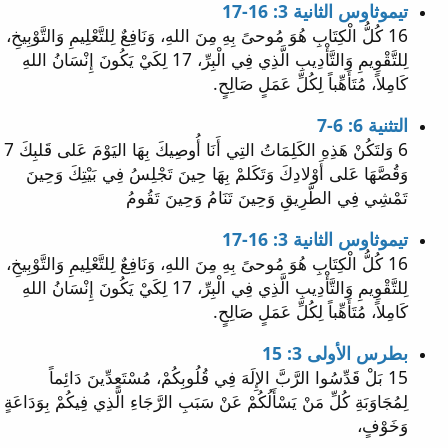
تيموثاوس الثانية 3: 16-17
16 كُلُّ الْكِتَابِ هُوَ مُوحىً بِهِ مِنَ اللهِ، وَنَافِعٌ لِلتَّعْلِيمِ وَالتَّوْبِيخِ،
لِلتَّقْوِيمِ وَالتَّأْدِيبِ الَّذِي فِي الْبِرِّ، 17 لِكَيْ يَكُونَ إِنْسَانُ اللهِ
كَامِلاً، مُتَأَهِّباً لِكُلِّ عَمَلٍ صَالِحٍ.
التثنية 6: 6-7
6 وَلتَكُنْ هَذِهِ الكَلِمَاتُ التِي أَنَا أُوصِيكَ بِهَا اليَوْمَ عَلى قَلبِكَ 7
وَقُصَّهَا عَلى أَوْلادِكَ وَتَكَلمْ بِهَا حِينَ تَجْلِسُ فِي بَيْتِكَ وَحِينَ
تَمْشِي فِي الطَّرِيقِ وَحِينَ تَنَامُ وَحِينَ تَقُومُ
تيموثاوس الثانية 3: 16-17
16 كُلُّ الْكِتَابِ هُوَ مُوحىً بِهِ مِنَ اللهِ، وَنَافِعٌ لِلتَّعْلِيمِ وَالتَّوْبِيخِ،
لِلتَّقْوِيمِ وَالتَّأْدِيبِ الَّذِي فِي الْبِرِّ، 17 لِكَيْ يَكُونَ إِنْسَانُ اللهِ
كَامِلاً، مُتَأَهِّباً لِكُلِّ عَمَلٍ صَالِحٍ.
بطرس الأولى 3: 15
15 بَلْ قَدِّسُوا الرَّبَّ الإِلَهَ فِي قُلُوبِكُمْ، مُسْتَعِدِّينَ دَائِماً
لِمُجَاوَبَةِ كُلِّ مَنْ يَسْأَلُكُمْ عَنْ سَبَبِ الرَّجَاءِ الَّذِي فِيكُمْ بِوَدَاعَةٍ
وَخَوْفٍ،