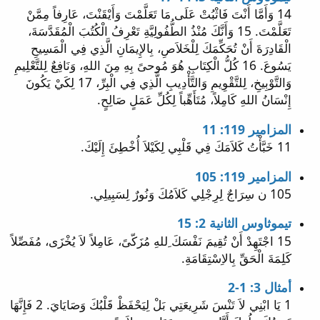
14 وَأَمَّا أَنْتَ فَاثْبُتْ عَلَى مَا تَعَلَّمْتَ وَأَيْقَنْتَ، عَارِفاً مِمَّنْ
تَعَلَّمْتَ. 15 وَأَنَّكَ مُنْذُ الطُّفُولِيَّةِ تَعْرِفُ الْكُتُبَ الْمُقَدَّسَةَ،
الْقَادِرَةَ أَنْ تُحَكِّمَكَ لِلْخَلاَصِ، بِالإِيمَانِ الَّذِي فِي الْمَسِيحِ
يَسُوعَ. 16 كُلُّ الْكِتَابِ هُوَ مُوحىً بِهِ مِنَ اللهِ، وَنَافِعٌ لِلتَّعْلِيمِ
وَالتَّوْبِيخِ، لِلتَّقْوِيمِ وَالتَّأْدِيبِ الَّذِي فِي الْبِرِّ، 17 لِكَيْ يَكُونَ
إِنْسَانُ اللهِ كَامِلاً، مُتَأَهِّباً لِكُلِّ عَمَلٍ صَالِحٍ.
المزامير 119: 11
11 خَبَّأْتُ كَلاَمَكَ فِي قَلْبِي لِكَيْلاَ أُخْطِئَ إِلَيْكَ.
المزامير 119: 105
105 ن سِرَاجٌ لِرِجْلِي كَلاَمُكَ وَنُورٌ لِسَبِيلِي.
تيموثاوس الثانية 2: 15
15 اجْتَهِدْ أَنْ تُقِيمَ نَفْسَكَ ِللهِ مُزَكّىً، عَامِلاً لاَ يُخْزَى، مُفَصِّلاً
كَلِمَةَ الْحَقِّ بِالاِسْتِقَامَةِ.
أمثال 3: 1-2
1 يَا ابْنِي لاَ تَنْسَ شَرِيعَتِي بَلْ لِيَحْفَظْ قَلْبُكَ وَصَايَايَ. 2 فَإِنَّهَا