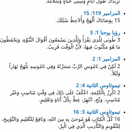
تَزِيدُكَ طُولَ أَيَّامٍ وَسِنِي حَيَاةٍ وَسَلاَمَةً.
المزامير 119: 15
15 بِوَصَايَاكَ أَلْهَجُ وَأُلاَحِظُ سُبُلَكَ.
رؤيا يوحنا 1: 3
3 طُوبَى لِلَّذِي يَقْرَأُ وَلِلَّذِينَ يَسْمَعُونَ أَقْوَالَ النُّبُوَّةِ، وَيَحْفَظُونَ
مَا هُوَ مَكْتُوبٌ فِيهَا، لأَنَّ الْوَقْتَ قَرِيبٌ.
المزامير 1: 2
2 لَكِنْ فِي نَامُوسِ الرَّبِّ مَسَرَّتُهُ وَفِي نَامُوسِهِ يَلْهَجُ نَهَاراً
وَلَيْلاً.
تيموثاوس الثانية 4: 2
2 اكْرِزْ بِالْكَلِمَةِ. اعْكُفْ عَلَى ذَلِكَ فِي وَقْتٍ مُنَاسِبٍ وَغَيْرِ
مُنَاسِبٍ. وَبِّخِ، انْتَهِرْ، عِظْ بِكُلِّ أَنَاةٍ وَتَعْلِيمٍ.
تيموثاوس الثانية 3: 16
16 كُلُّ الْكِتَابِ هُوَ مُوحىً بِهِ مِنَ اللهِ، وَنَافِعٌ لِلتَّعْلِيمِ وَالتَّوْبِيخِ،
لِلتَّقْوِيمِ وَالتَّأْدِيبِ الَّذِي فِي الْبِرِّ،