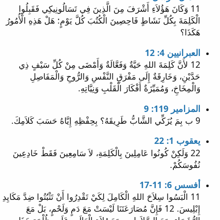
11 وَكَانَ هَؤُلاَءِ أَشْرَفَ مِنَ الَّذِينَ فِي تَسَالُونِيكِي فَقَبِلُوا
الْكَلِمَةَ بِكُلِّ نَشَاطٍ فَاحِصِينَ الْكُتُبَ كُلَّ يَوْمٍ: هَلْ هَذِهِ الْأُمُورُ
هَكَذَا؟
العبرانيين 4: 12
12 لأَنَّ كَلِمَةَ اللهِ حَيَّةٌ وَفَعَّالَةٌ وَأَمْضَى مِنْ كُلِّ سَيْفٍ ذِي
حَدَّيْنِ، وَخَارِقَةٌ إِلَى مَفْرَقِ النَّفْسِ وَالرُّوحِ وَالْمَفَاصِلِ
وَالْمِخَاخِ، وَمُمَيِّزَةٌ أَفْكَارَ الْقَلْبِ وَنِيَّاتِهِ.
المزامير 119: 9
9 ب بِمَ يُزَكِّي الشَّابُّ طَرِيقَهُ؟ بِحِفْظِهِ إِيَّاهُ حَسَبَ كَلاَمِكَ.
يعقوب 1: 22
22 وَلَكِنْ كُونُوا عَامِلِينَ بِالْكَلِمَةِ، لاَ سَامِعِينَ فَقَطْ خَادِعِينَ
نُفُوسَكُمْ.
أفسس 6: 11-17
11 الْبَسُوا سِلاَحَ اللهِ الْكَامِلَ لِكَيْ تَقْدِرُوا أَنْ تَثْبُتُوا ضِدَّ مَكَايِدِ
إِبْلِيسَ. 12 فَإِنَّ مُصَارَعَتَنَا لَيْسَتْ مَعَ دَمٍ وَلَحْمٍ، بَلْ مَعَ