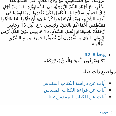
الرُّؤَسَاءِ، مَعَ السَّلاَطِينِ، مَعَ وُلاَةِ الْعَالَمِ، عَلَى ظُلْمَةِ هَذَا
الدَّهْرِ، مَعَ أَجْنَادِ الشَّرِّ الرُّوحِيَّةِ فِي السَّمَاوِيَّاتِ. 13 مِنْ أَجْلِ
ذَلِكَ احْمِلُوا سِلاَحَ اللهِ الْكَامِلَ لِكَيْ تَقْدِرُوا أَنْ تُقَاوِمُوا فِي
الْيَوْمِ الشِّرِّيرِ، وَبَعْدَ أَنْ تُتَمِّمُوا كُلَّ شَيْءٍ أَنْ تَثْبُتُوا. 14 فَاثْبُتُوا
مُمَنْطِقِينَ أَحْقَاءَكُمْ بِالْحَقِّ، وَلاَبِسِينَ دِرْعَ الْبِرِّ، 15 وَحَاذِينَ
أَرْجُلَكُمْ بِاسْتِعْدَادِ إِنْجِيلِ السَّلاَمِ. 16 حَامِلِينَ فَوْقَ الْكُلِّ تُرْسَ
الإِيمَانِ، الَّذِي بِهِ تَقْدِرُونَ أَنْ تُطْفِئُوا جَمِيعَ سِهَامِ الشِّرِّيرِ
الْمُلْتَهِبَةِ. ...
يوحنا 8: 32
32 وَتَعْرِفُونَ الْحَقَّ وَالْحَقُّ يُحَرِّرُكُمْ».
مواضيع ذات صلة:
آيات عن دراسة الكتاب المقدس
آيات عن قراءة الكتاب المقدس
آيات عن الكتاب المقدس kjv
حرف د