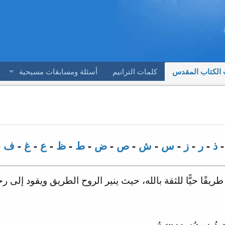
 الكتاب المقدس
كلمات الترانيم
أسئلة ومسابقات مسيحية
ذ
-
ر
-
ز
-
س
-
ش
-
ص
-
ض
-
ط
-
ظ
-
ع
-
غ
-
ف
-
قًا حيًّا للثقة بالله، حيث ينير الروح الطريق ويقود إلى ر