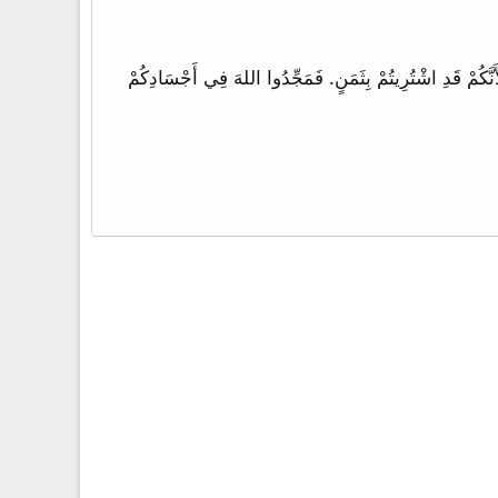
َسْتُمْ تَعْلَمُونَ أَنَّ جَسَدَكُمْ هُوَ هَيْكَلٌ لِلرُّوحِ الْقُدُسِ الَّذِي فِيكُمُ الَّذِي لَكُمْ مِنَ اللهِ وَأَنَّكُمْ لَسْتُمْ لأَنْفُسِكُمْ؟ 20 لأَنَّكُمْ قَدِ اشْتُرِيتُمْ بِثَمَنٍ. فَمَجِّدُوا اللهَ فِي أَجْسَادِكُمْ