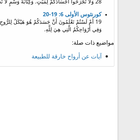
28 وَلا تَجْرَحُوا اجْسَادَكُمْ لِمَيْتٍ. وَكِتَابَةَ وَسْمٍ لا تَجْعَلُوا فِيكُمْ. انَا الرَّبُّ.
كورنثوس الأولى 6: 19-20
وَفِي أَرْوَاحِكُمُ الَّتِي هِيَ لِلَّهِ.
مواضيع ذات صلة:
آيات عن أرواح خارقة للطبيعة