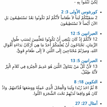
لِكَيْ تَنْمُوا بِهِ -
كورنثوس الأولى 3: 2
2 سَقَيْتُكُمْ لَبَناً لاَ طَعَاماً لأَنَّكُمْ لَمْ تَكُونُوا بَعْدُ تَسْتَطِيعُونَ بَلِ
الآنَ أَيْضاً لاَ تَسْتَطِيعُونَ
العبرانيين 5: 12
12 لأَنَّكُمْ إِذْ كَانَ يَنْبَغِي أَنْ تَكُونُوا مُعَلِّمِينَ لِسَبَبِ طُولِ
الزَّمَانِ، تَحْتَاجُونَ أَنْ يُعَلِّمَكُمْ أَحَدٌ مَا هِيَ أَرْكَانُ بَدَاءَةِ أَقْوَالِ
اللهِ، وَصِرْتُمْ مُحْتَاجِينَ إِلَى اللَّبَنِ لاَ إِلَى طَعَامٍ قَوِيٍّ.
العبرانيين 5: 13
13 لأَنَّ كُلَّ مَنْ يَتَنَاوَلُ اللَّبَنَ هُوَ عَدِيمُ الْخِبْرَةِ فِي كَلاَمِ الْبِرِّ
لأَنَّهُ طِفْلٌ،
التكوين 18: 8
8 ثُمَّ اخَذَ زُبْدا وَلَبَنا وَالْعِجْلَ الَّذِي عَمِلَهُ وَوَضَعَهَا قُدَّامَهُمْ. وَاذْ
كَانَ هُوَ وَاقِفا لَدَيْهِمْ تَحْتَ الشَّجَرَةِ اكَلُوا.
أمثال 27: 27