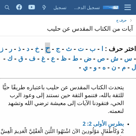
تسجيل الدخول
تسجيل
حرف ح
آيات من الكتاب المقدس عن حليب
ح
اختر حرف :
ا
-
ب
-
ت
-
ث
-
ج
-
-
خ
-
د
-
ذ
-
ر
-
ز
-
س
-
ش
-
ص
-
ض
-
ط
-
ظ
-
ع
-
غ
-
ف
-
ق
-
ك
-
ل
-
م
-
ن
-
ه
-
و
-
ي
-
يتحدث الكتاب المقدس عن حليب باعتباره طريقًا حيًّا
للثقة بالله، فتنمو الثقة حين نستند إلى وعود الرب
الحي، فتقودنا الآيات إلى معيشة ترضي الله وتشهد
لنعمته.
بطرس الأولى 2: 2
2 وَكَأَطْفَالٍ مَوْلُودِينَ الآنَ اشْتَهُوا اللَّبَنَ الْعَقْلِيَّ الْعَدِيمَ الْغِشِّ