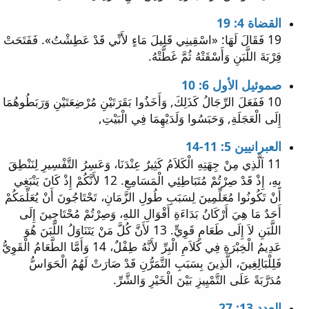
القضاة 4: 19
19 فَقَالَ لَهَا: «اسْقِينِي قَلِيلَ مَاءٍ لأَنِّي قَدْ عَطِشْتُ». فَفَتَحَتْ
قِرْبَةَ اللَّبَنِ وَأَسْقَتْهُ ثُمَّ غَطَّتْهُ.
صموئيل الأول 6: 10
10 فَفَعَلَ الرِّجَالُ كَذَلِكَ, وَأَخَذُوا بَقَرَتَيْنِ مُرْضِعَتَيْنِ وَرَبَطُوهُمَا
إِلَى الْعَجَلَةِ, وَحَبَسُوا وَلَدَيْهِمَا فِي الْبَيْتِ,
العبرانيين 5: 11-14
11 اَلَّذِي مِنْ جِهَتِهِ الْكَلاَمُ كَثِيرٌ عِنْدَنَا، وَعَسِرُ التَّفْسِيرِ لِنَنْطِقَ
بِهِ، إِذْ قَدْ صِرْتُمْ مُتَبَاطِئِي الْمَسَامِعِ. 12 لأَنَّكُمْ إِذْ كَانَ يَنْبَغِي
أَنْ تَكُونُوا مُعَلِّمِينَ لِسَبَبِ طُولِ الزَّمَانِ، تَحْتَاجُونَ أَنْ يُعَلِّمَكُمْ
أَحَدٌ مَا هِيَ أَرْكَانُ بَدَاءَةِ أَقْوَالِ اللهِ، وَصِرْتُمْ مُحْتَاجِينَ إِلَى
اللَّبَنِ لاَ إِلَى طَعَامٍ قَوِيٍّ. 13 لأَنَّ كُلَّ مَنْ يَتَنَاوَلُ اللَّبَنَ هُوَ
عَدِيمُ الْخِبْرَةِ فِي كَلاَمِ الْبِرِّ لأَنَّهُ طِفْلٌ، 14 وَأَمَّا الطَّعَامُ الْقَوِيُّ
فَلِلْبَالِغِينَ، الَّذِينَ بِسَبَبِ التَّمَرُّنِ قَدْ صَارَتْ لَهُمُ الْحَوَاسُّ
مُدَرَّبَةً عَلَى التَّمْيِيزِ بَيْنَ الْخَيْرِ وَالشَّرِّ.
العدد 13: 27