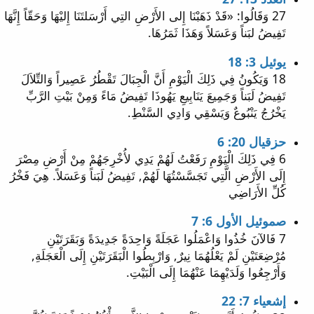
27 وَقَالُوا: «قَدْ ذَهَبْنَا إِلى الأَرْضِ التِي أَرْسَلتَنَا إِليْهَا وَحَقّاً إِنَّهَا
تَفِيضُ لبَناً وَعَسَلاً وَهَذَا ثَمَرُهَا.
يوئيل 3: 18
18 وَيَكُونُ فِي ذَلِكَ الْيَوْمِ أَنَّ الْجِبَالَ تَقْطُرُ عَصِيراً وَالتِّلاَلَ
تَفِيضُ لَبَناً وَجَمِيعَ يَنَابِيعِ يَهُوذَا تَفِيضُ مَاءً وَمِنْ بَيْتِ الرَّبِّ
يَخْرُجُ يَنْبُوعٌ وَيَسْقِي وَادِي السَّنْطِ.
حزقيال 20: 6
6 فِي ذَلِكَ الْيَوْمِ رَفَعْتُ لَهُمْ يَدِي لأُخْرِجَهُمْ مِنْ أَرْضِ مِصْرَ
إِلَى الأَرْضِ الَّتِي تَجَسَّسْتُهَا لَهُمْ, تَفِيضُ لَبَناً وَعَسَلاً. هِيَ فَخْرُ
كُلِّ الأَرَاضِي
صموئيل الأول 6: 7
7 فَالآنَ خُذُوا وَاعْمَلُوا عَجَلَةً وَاحِدَةً جَدِيدَةً وَبَقَرَتَيْنِ
مُرْضِعَتَيْنِ لَمْ يَعْلُهُمَا نِيرٌ, وَارْبِطُوا الْبَقَرَتَيْنِ إِلَى الْعَجَلَةِ,
وَأَرْجِعُوا وَلَدَيْهِمَا عَنْهُمَا إِلَى الْبَيْتِ.
إشعياء 7: 22