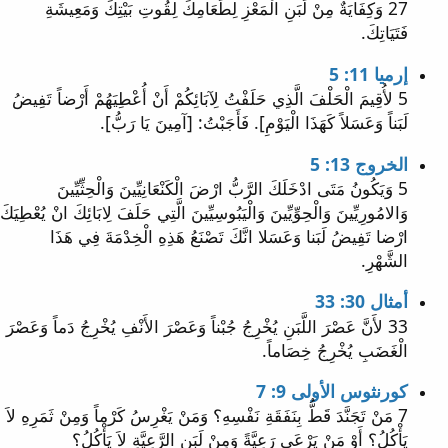
27 وَكِفَايَةٌ مِنْ لَبَنِ الْمَعْزِ لِطَعَامِكَ لِقُوتِ بَيْتِكَ وَمَعِيشَةِ
فَتَيَاتِكَ.
إرميا 11: 5
5 لأُقِيمَ الْحَلْفَ الَّذِي حَلَفْتُ لِآبَائِكُمْ أَنْ أُعْطِيَهُمْ أَرْضاً تَفِيضُ
لَبَناً وَعَسَلاً كَهَذَا الْيَوْمِ]. فَأَجَبْتُ: [آمِينَ يَا رَبُّ].
الخروج 13: 5
5 وَيَكُونُ مَتَى ادْخَلَكَ الرَّبُّ ارْضَ الْكَنْعَانِيِّينَ وَالْحِثِّيِّينَ
وَالامُورِيِّينَ وَالْحِوِّيِّينَ وَالْيَبُوسِيِّينَ الَّتِي حَلَفَ لِابَائِكَ انْ يُعْطِيَكَ
ارْضا تَفِيضُ لَبَنا وَعَسَلا انَّكَ تَصْنَعُ هَذِهِ الْخِدْمَةَ فِي هَذَا
الشَّهْرِ.
أمثال 30: 33
33 لأَنَّ عَصْرَ اللَّبَنِ يُخْرِجُ جُبْناً وَعَصْرَ الأَنْفِ يُخْرِجُ دَماً وَعَصْرَ
الْغَضَبِ يُخْرِجُ خِصَاماً.
كورنثوس الأولى 9: 7
7 مَنْ تَجَنَّدَ قَطُّ بِنَفَقَةِ نَفْسِهِ؟ وَمَنْ يَغْرِسُ كَرْماً وَمِنْ ثَمَرِهِ لاَ
يَأْكُلُ؟ أَوْ مَنْ يَرْعَى رَعِيَّةً وَمِنْ لَبَنِ الرَّعِيَّةِ لاَ يَأْكُلُ؟