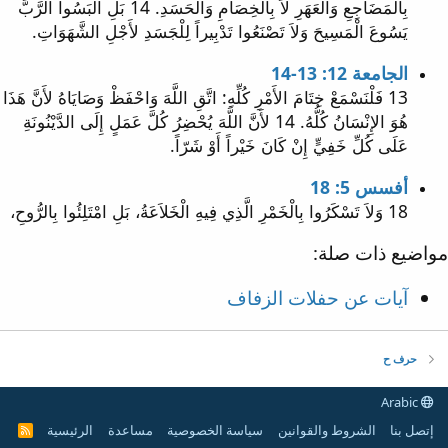
بِالْمَضَاجِعِ وَالْعَهَرِ لاَ بِالْخِصَامِ وَالْحَسَدِ. 14 بَلِ الْبَسُوا الرَّبَّ
يَسُوعَ الْمَسِيحَ وَلاَ تَصْنَعُوا تَدْبِيراً لِلْجَسَدِ لأَجْلِ الشَّهَوَاتِ.
الجامعة 12: 13-14
13 فَلْنَسْمَعْ خِتَامَ الأَمْرِ كُلِّهِ: اتَّقِ اللَّهَ وَاحْفَظْ وَصَايَاهُ لأَنَّ هَذَا
هُوَ الإِنْسَانُ كُلُّهُ. 14 لأَنَّ اللَّهَ يُحْضِرُ كُلَّ عَمَلٍ إِلَى الدَّيْنُونَةِ
عَلَى كُلِّ خَفِيٍّ إِنْ كَانَ خَيْراً أَوْ شَرّاً.
أفسس 5: 18
18 وَلاَ تَسْكَرُوا بِالْخَمْرِ الَّذِي فِيهِ الْخَلاَعَةُ، بَلِ امْتَلِئُوا بِالرُّوحِ،
مواضيع ذات صلة:
آيات عن حفلات الزفاف
حرف ح
Arabic
إتصل بنا
الشروط والقوانين
سياسة الخصوصية
مساعدة
الرئيسية
R
S