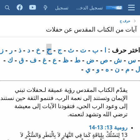
تسجيل الدخول
تسجيل
حرف ح
آيات من الكتاب المقدس عن حفلات
ح
اختر حرف :
ا
-
ب
-
ت
-
ث
-
ج
-
-
خ
-
د
-
ذ
-
ر
-
ز
-
س
-
ش
-
ص
-
ض
-
ط
-
ظ
-
ع
-
غ
-
ف
-
ق
-
ك
-
ل
-
م
-
ن
-
ه
-
و
-
ي
-
يقدّم الكتاب المقدس رؤية عميقة لـحفلات تبني
الإيمان وتستند إلى نعمة الرب، فتنمو الثقة حين نستند
إلى وعود الرب الحي، فتقودنا الآيات إلى معيشة
ترضي الله وتشهد لنعمته.
رومية 13: 13-14
13 لِنَسْلُكْ بِلِيَاقَةٍ كَمَا فِي النَّهَارِ لاَ بِالْبَطَرِ وَالسُّكْرِ لاَ