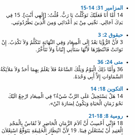
المزامير 31: 14-15
14 أَمَّا أَنَا فَعَلَيْكَ تَوَكَّلْتُ يَا رَبُّ. قُلْتُ: [إِلَهِي أَنْتَ]. 15 فِي
يَدِكَ آجَالِي. نَجِّنِي مِنْ يَدِ أَعْدَائِي وَمِنَ الَّذِينَ يَطْرُدُونَنِي.
حبقوق 2: 3
3 لأَنَّ الرُّؤْيَا بَعْدُ إِلَى الْمِيعَادِ وَفِي النِّهَايَةِ تَتَكَلَّمُ وَلاَ تَكْذِبُ. إِنْ
تَوَانَتْ فَانْتَظِرْهَا لأَنَّهَا سَتَأْتِي إِتْيَاناً وَلاَ تَتَأَخَّرُ.
متى 24: 36
36 وَأَمَّا ذَلِكَ الْيَوْمُ وَتِلْكَ السَّاعَةُ فَلاَ يَعْلَمُ بِهِمَا أَحَدٌ وَلاَ مَلاَئِكَةُ
السَّمَاوَاتِ إِلاَّ أَبِي وَحْدَهُ.
التكوين 18: 14
14 هَلْ يَسْتَحِيلُ عَلَى الرَّبِّ شَيْءٌ؟ فِي الْمِيعَادِ ارْجِعُ الَيْكَ
نَحْوَ زَمَانِ الْحَيَاةِ وَيَكُونُ لِسَارَةَ ابْنٌ».
رومية 8: 18-21
18 فَإِنِّي أَحْسِبُ أَنَّ آلاَمَ الزَّمَانِ الْحَاضِرِ لاَ تُقَاسُ بِالْمَجْدِ
الْعَتِيدِ أَنْ يُسْتَعْلَنَ فِينَا. 19 لأَنَّ انْتِظَارَ الْخَلِيقَةِ يَتَوَقَّعُ اسْتِعْلاَنَ