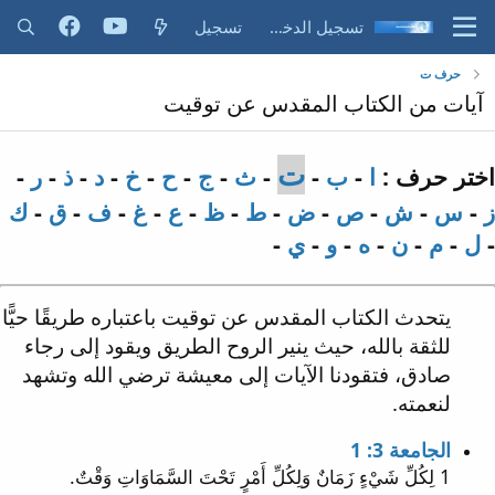
تسجيل الدخول
تسجيل
حرف ت
آيات من الكتاب المقدس عن توقيت
ت
اختر حرف :
ا
-
ب
-
-
ث
-
ج
-
ح
-
خ
-
د
-
ذ
-
ر
-
ز
-
س
-
ش
-
ص
-
ض
-
ط
-
ظ
-
ع
-
غ
-
ف
-
ق
-
ك
-
ل
-
م
-
ن
-
ه
-
و
-
ي
-
يتحدث الكتاب المقدس عن توقيت باعتباره طريقًا حيًّا
للثقة بالله، حيث ينير الروح الطريق ويقود إلى رجاء
صادق، فتقودنا الآيات إلى معيشة ترضي الله وتشهد
لنعمته.
الجامعة 3: 1
1 لِكُلِّ شَيْءٍ زَمَانٌ وَلِكُلِّ أَمْرٍ تَحْتَ السَّمَاوَاتِ وَقْتٌ.