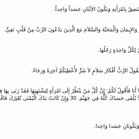
وَأَلْقِهَا عَنْكَ لأَنَّهُ خَيْرٌ لَكَ أَنْ يَهْلِكَ أَحَدُ أَعْضَائِكَ وَلاَ يُلْقَى جَسَدُكَ كُلّ