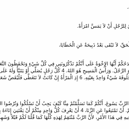
تَتَنَبَّأُ وَرَأْسُهَا غَيْرُ مُغَطّىً فَتَشِينُ رَأْسَهَا لأَنَّهَا وَالْمَحْلُوقَةَ شَيْءٌ وَاحِدٌ بِعَيْنِهِ. 