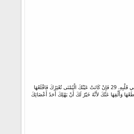
27 «قَدْ سَمِعْتُمْ أَنَّهُ قِيلَ لِلْقُدَمَاءِ: لاَ تَزْنِ. 28 وَأَمَّا أَنَا فَأَقُولُ لَكُمْ: إِنَّ كُلَّ مَنْ يَنْظُرُ إِلَى امْرَأَةٍ لِيَشْتَهِيَهَا فَقَدْ زَنَى بِهَا فِي قَلْبِهِ. 29 فَإِنْ كَانَتْ عَيْنُكَ الْيُمْنَى تُعْثِرُكَ فَاقْلَعْهَا
ُهُ فِي جَهَنَّمَ. 30 وَإِنْ كَانَتْ يَدُكَ الْيُمْنَى تُعْثِرُكَ فَاقْطَعْهَا وَأَلْقِهَا عَنْكَ لأَنَّهُ خَيْرٌ لَكَ أَنْ يَهْلِكَ أَحَدُ أَعْضَائِكَ