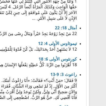
الإِذْنِ لاَ عَلَى سَبِيلِ الأَمْرِ. ...
أمثال 18: 22
22 مَنْ يَجِدُ زَوْجَةً يَجِدُ خَيْراً وَيَنَالُ رِضًى مِنَ الرَّبِّ.
تيموثاوس الأولى 4: 12
12 لاَ يَسْتَهِنْ أَحَدٌ بِحَدَاثَتِكَ، بَلْ كُنْ قُدْوَةً لِلْمُؤْمِنِينَ فِي الْكَلاَمِ، فِي التَّصَرُّفِ، فِي الْمَحَبَّةِ، فِي الرُّوحِ، فِي الإِيمَانِ، فِي الطَّهَارَةِ.
كورنثوس الأولى 6: 18
18 اُهْرُبُوا مِنَ الزِّنَا. كُلُّ خَطِيَّةٍ يَفْعَلُهَا الإِنْسَانُ هِيَ خَارِجَةٌ عَنِ الْجَسَدِ لَكِنَّ الَّذِي يَزْنِي يُخْطِئُ إِلَى جَسَدِهِ.
راعوث 3: 9-13
فَأَنَا أَقْضِي لَكِ. حَيٌّ هُوَ الرَّبُّ. اضْطَجِعِي إِلَى الصَّ