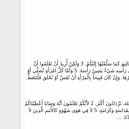
1 كُونُوا مُتَمَثِّلِينَ بِي كَمَا أَنَا أَيْضاً بِالْمَسِيحِ. 2 فَأَمْدَحُكُمْ أَيُّهَا الإِخْوَةُ عَلَى أَنَّكُمْ تَذْكُرُونَنِي فِي كُلِّ شَيْءٍ وَتَحْفَظُونَ التَّعَالِيمَ كَمَا سَلَّمْتُهَا إِلَيْكُمْ. 3 وَلَكِنْ أُرِيدُ أَنْ تَعْلَمُوا أَنَّ
رَأْسَ كُلِّ رَجُلٍ هُوَ الْمَسِيحُ. وَأَمَّا رَأْسُ الْمَرْأَةِ فَهُوَ الرَّجُلُ. وَرَأْسُ الْمَسِيحِ هُوَ اللهُ. 4 كُلُّ رَجُلٍ يُصَلِّي أَوْ يَتَنَبَّأُ وَلَهُ عَلَى رَأْسِهِ شَيْءٌ يَشِينُ رَأْسَهُ. 5 وَأَمَّا كُلُّ امْرَأَةٍ تُصَلِّي أَوْ
6 إِذِ الْمَرْأَةُ إِنْ كَانَتْ لاَ تَتَغَطَّى فَلْيُقَصَّ شَعَرُهَا. وَإِنْ كَانَ قَبِيحاً بِالْمَرْأَةِ أَنْ تُقَصَّ أَوْ تُحْلَقَ فَلْتَتَغَطَّ.
1 فَمِنْ ثَمَّ أَيُّهَا الإِخْوَةُ نَسْأَلُكُمْ وَنَطْلُبُ إِلَيْكُمْ فِي الرَّبِّ يَسُوعَ، أَنَّكُمْ كَمَا تَسَلَّمْتُمْ مِنَّا كَيْفَ يَجِبُ أَنْ تَسْلُكُوا وَتُرْضُوا اللهَ، تَزْدَادُونَ أَكْثَرَ. 2 لأَنَّكُمْ تَعْلَمُونَ أَيَّةَ وَصَايَا أَعْطَيْنَاكُمْ
بِالرَّبِّ يَسُوعَ. 3 لأَنَّ هَذِهِ هِيَ إِرَادَةُ اللهِ: قَدَاسَتُكُمْ. أَنْ تَمْتَنِعُوا عَنِ الزِّنَا، 4 أَنْ يَعْرِفَ كُلُّ وَاحِدٍ مِنْكُمْ أَنْ يَقْتَنِيَ إِنَاءَهُ بِقَدَاسَةٍ وَكَرَامَةٍ، 5 لاَ فِي هَوَى شَهْوَةٍ كَالأُمَمِ الَّذِينَ لاَ