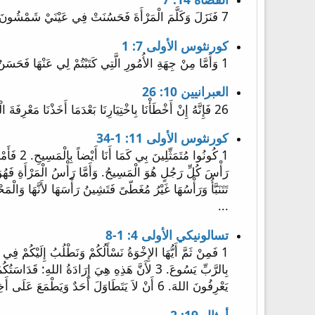
7 فَنَزَلَ وَكَلَّمَ الْمَرْأَةَ فَحَسُنَتْ فِي عَيْنَيْ شَمْشُونَ.
كورنثوس الأولى 7: 1
1 وَأَمَّا مِنْ جِهَةِ الأُمُورِ الَّتِي كَتَبْتُمْ لِي عَنْهَا فَحَسَنٌ لِلرَّجُلِ أَنْ لاَ يَمَسَّ امْرَأَةً.
العبرانيين 10: 26
26 فَإِنَّهُ إِنْ أَخْطَأْنَا بِاخْتِيَارِنَا بَعْدَمَا أَخَذْنَا مَعْرِفَةَ الْحَقِّ، لاَ تَبْقَى بَعْدُ ذَبِيحَةٌ عَنِ الْخَطَايَا،
كورنثوس الأولى 11: 1-34
...
تسالونيكي الأولى 4: 1-8
يَعْرِفُونَ اللهَ. 6 أَنْ لاَ يَتَطَاوَلَ أَحَدٌ وَيَطْمَعَ عَلَى أَخِيهِ فِي هَذَا الأَمْرِ، لأَنَّ الرَّبَّ مُنْتَقِمٌ لِهَذِهِ كُلِّهَا كَمَا قُلْنَا لَكُمْ قَبْلاً وَشَهِدْنَا. ...
أمثال 19: 2