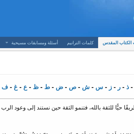
 الكتاب المقدس
كلمات الترانيم
أسئلة ومسابقات مسيحية
ذ
-
ر
-
ز
-
س
-
ش
-
ص
-
ض
-
ط
-
ظ
-
ع
-
غ
-
ف
-
ا حيًّا للثقة بالله، فتنمو الثقة حين نستند إلى وعود الرب