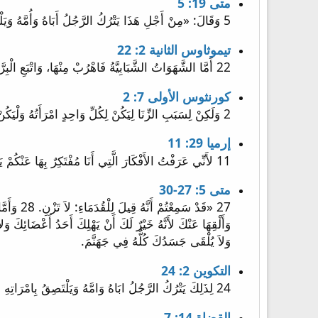
متى 19: 5
5 وَقَالَ: «مِنْ أَجْلِ هَذَا يَتْرُكُ الرَّجُلُ أَبَاهُ وَأُمَّهُ وَيَلْتَصِقُ بِامْرَأَتِهِ وَيَكُونُ الاِثْنَانِ جَسَداً وَاحِداً.
تيموثاوس الثانية 2: 22
22 أَمَّا الشَّهَوَاتُ الشَّبَابِيَّةُ فَاهْرُبْ مِنْهَا، وَاتْبَعِ الْبِرَّ وَالإِيمَانَ وَالْمَحَبَّةَ وَالسَّلاَمَ مَعَ الَّذِينَ يَدْعُونَ الرَّبَّ مِنْ قَلْبٍ نَقِيٍّ.
كورنثوس الأولى 7: 2
2 وَلَكِنْ لِسَبَبِ الزِّنَا لِيَكُنْ لِكُلِّ وَاحِدٍ امْرَأَتُهُ وَلْيَكُنْ لِكُلِّ وَاحِدَةٍ رَجُلُهَا.
إرميا 29: 11
11 لأَنِّي عَرَفْتُ الأَفْكَارَ الَّتِي أَنَا مُفْتَكِرٌ بِهَا عَنْكُمْ يَقُولُ الرَّبُّ أَفْكَارَ سَلاَمٍ لاَ شَرٍّ لأُعْطِيَكُمْ آخِرَةً وَرَجَاءً.
متى 5: 27-30
وَلاَ يُلْقَى جَسَدُكَ كُلُّهُ فِي جَهَنَّمَ.
التكوين 2: 24
24 لِذَلِكَ يَتْرُكُ الرَّجُلُ ابَاهُ وَامَّهُ وَيَلْتَصِقُ بِامْرَاتِهِ وَيَكُونَانِ جَسَدا وَاحِدا.
القضاة 14: 7