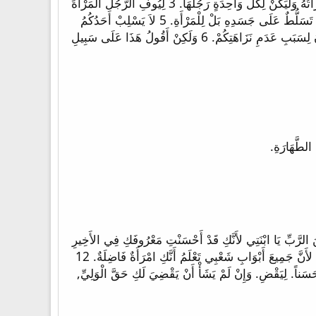
1 وَأَمَّا مِنْ جِهَةِ الأُمُورِ الَّتِي كَتَبْتُمْ لِي عَنْهَا فَحَسَنٌ لِلرَّجُلِ أَنْ لاَ يَمَسَّ امْرَأَةً. 2 وَلَكِنْ لِسَبَبِ الزِّنَا لِيَكُنْ لِكُلِّ وَاحِدٍ امْرَأَتُهُ وَلْيَكُنْ لِكُلِّ وَاحِدَةٍ رَجُلُهَا. 3 لِيُوفِ الرَّجُلُ الْمَرْأَةَ
حَقَّهَا الْوَاجِبَ وَكَذَلِكَ الْمَرْأَةُ أَيْضاً الرَّجُلَ. 4 لَيْسَ لِلْمَرْأَةِ تَسَلُّطٌ عَلَى جَسَدِهَا بَلْ لِلرَّجُلِ وَكَذَلِكَ الرَّجُلُ أَيْضاً لَيْسَ لَهُ تَسَلُّطٌ عَلَى جَسَدِهِ بَلْ لِلْمَرْأَةِ. 5 لاَ يَسْلِبْ أَحَدُكُمُ
الآخَرَ إِلاَّ أَنْ يَكُونَ عَلَى مُوافَقَةٍ إِلَى حِينٍ لِكَيْ تَتَفَرَّغُوا لِلصَّوْمِ وَالصَّلاَةِ ثُمَّ تَجْتَمِعُوا أَيْضاً مَعاً لِكَيْ لاَ يُجَرِّبَكُمُ الشَّيْطَانُ لِسَبَبِ عَدَمِ نَزَاهَتِكُمْ. 6 وَلَكِنْ أَقُولُ هَذَا عَلَى سَبِيلِ
 ذَيْلَ ثَوْبِكَ عَلَى أَمَتِكَ لأَنَّكَ وَلِيٌّ». 10 فَقَالَ: «إِنَّكِ مُبَارَكَةٌ مِنَ الرَّبِّ يَا ابْنَتِي لأَنَّكِ قَدْ أَحْسَنْتِ مَعْرُوفَكِ فِي الأَخِيرِ
أَكْثَرَ مِنَ الأَوَّلِ, إِذْ لَمْ تَسْعِي وَرَاءَ الشُّبَّانِ, فُقَرَاءَ كَانُوا أَوْ أَغْنِيَاءَ. 11 وَالآنَ يَا ابْنَتِي لاَ تَخَافِي. كُلُّ مَا تَقُولِينَ أَفْعَلُ لَكِ, لأَنَّ جَمِيعَ أَبْوَابِ شَعْبِي تَعْلَمُ أَنَّكِ امْرَأَةٌ فَاضِلَةٌ. 12
ِنْ قَضَى لَكِ حَقَّ الْوَلِيِّ فَحَسَناً. لِيَقْضِ. وَإِنْ لَمْ يَشَأْ أَنْ يَقْضِيَ لَكِ حَقَّ الْوَلِيِّ,