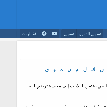
تسجيل الدخول
تسجيل
البحث
ق
-
ك
-
ل
-
م
-
ن
-
ه
-
و
-
ي
-
 الحي، فتقودنا الآيات إلى معيشة ترضي الله