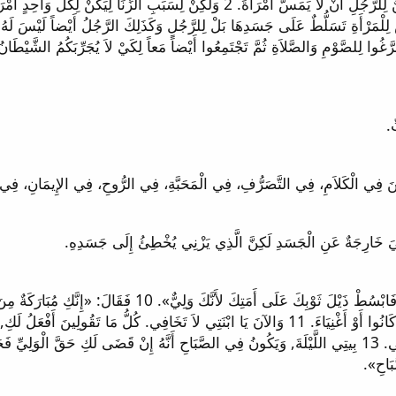
9 فَقَالَ: «مَنْ أَنْتِ؟» فَقَالَتْ: «أَنَا رَاعُوثُ أَمَتُكَ. فَابْسُطْ
وَالآنَ صَحِيحٌ أَنِّي وَلِيٌّ, وَلَكِنْ يُوجَدُ وَلِيٌّ أَقْرَبُ مِنِّي. 13 بِيتِي اللَّيْلَةَ, وَيَكُونُ فِي الصَّبَاحِ أَنَّهُ إ
بَاحِ».