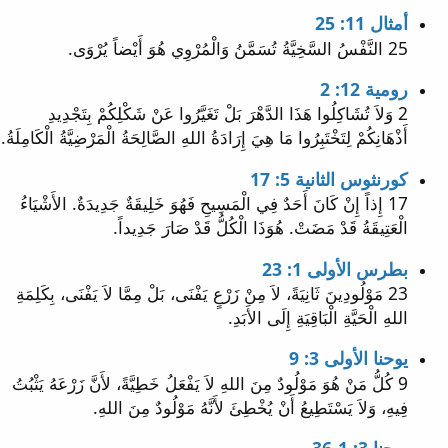
أمثال 11: 25
25 النَّفْسُ السَّخِيَّةُ تُسَمَّنُ وَالْمُرْوِي هُوَ أَيْضاً يُرْوَى.
رومية 12: 2
2 وَلاَ تُشَاكِلُوا هَذَا الدَّهْرَ بَلْ تَغَيَّرُوا عَنْ شَكْلِكُمْ بِتَجْدِيدِ
أَذْهَانِكُمْ لِتَخْتَبِرُوا مَا هِيَ إِرَادَةُ اللهِ الصَّالِحَةُ الْمَرْضِيَّةُ الْكَامِلَةُ.
كورنثوس الثانية 5: 17
17 إِذاً إِنْ كَانَ أَحَدٌ فِي الْمَسِيحِ فَهُوَ خَلِيقَةٌ جَدِيدَةٌ. الأَشْيَاءُ
الْعَتِيقَةُ قَدْ مَضَتْ. هُوَذَا الْكُلُّ قَدْ صَارَ جَدِيداً.
بطرس الأولى 1: 23
23 مَوْلُودِينَ ثَانِيَةً، لاَ مِنْ زَرْعٍ يَفْنَى، بَلْ مِمَّا لاَ يَفْنَى، بِكَلِمَةِ
اللهِ الْحَيَّةِ الْبَاقِيَةِ إِلَى الأَبَدِ.
يوحنا الأولى 3: 9
9 كُلُّ مَنْ هُوَ مَوْلُودٌ مِنَ اللهِ لاَ يَفْعَلُ خَطِيَّةً، لأَنَّ زَرْعَهُ يَثْبُتُ
فِيهِ، وَلاَ يَسْتَطِيعُ أَنْ يُخْطِئَ لأَنَّهُ مَوْلُودٌ مِنَ اللهِ.