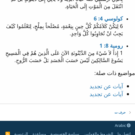
انْتَقَلَ مِنَ الْمَوْتِ إِلَى الْحَيَاةِ.
كولوسي 4: 6
6 لِيَكُنْ كَلاَمُكُمْ كُلَّ حِينٍ بِنِعْمَةٍ، مُصْلَحاً بِمِلْحٍ، لِتَعْلَمُوا كَيْفَ
يَجِبُ انْ تُجَاوِبُوا كُلَّ وَاحِدٍ.
رومية 8: 1
1 إِذاً لاَ شَيْءَ مِنَ الدَّيْنُونَةِ الآنَ عَلَى الَّذِينَ هُمْ فِي الْمَسِيحِ
يَسُوعَ السَّالِكِينَ لَيْسَ حَسَبَ الْجَسَدِ بَلْ حَسَبَ الرُّوحِ.
مواضيع ذات صلة:
آيات عن تجديد
آيات عن تجديد
حرف ت
Arabic
إتصل بنا
الشروط والقوانين
سياسة الخصوصية
مساعدة
الرئيسية
R