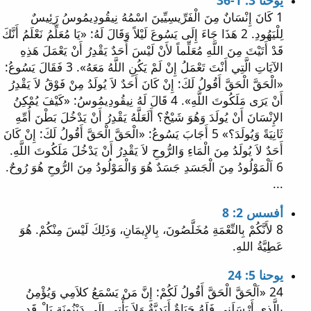
يوحنا 3: 1-36
1 كَانَ إِنْسَانٌ مِنَ الْفَرِّيسِيِّينَ اسْمُهُ نِيقُودِيمُوسُ رَئِيسٌ
لِلْيَهُودِ. 2 هَذَا جَاءَ إِلَى يَسُوعَ لَيْلاً وَقَالَ لَهُ: «يَا مُعَلِّمُ نَعْلَمُ أَنَّكَ
قَدْ أَتَيْتَ مِنَ اللَّهِ مُعَلِّماً لأَنْ لَيْسَ أَحَدٌ يَقْدِرُ أَنْ يَعْمَلَ هَذِهِ
الآيَاتِ الَّتِي أَنْتَ تَعْمَلُ إِنْ لَمْ يَكُنِ اللَّهُ مَعَهُ». 3 فَقَالَ يَسُوعُ:
«الْحَقَّ الْحَقَّ أَقُولُ لَكَ: إِنْ كَانَ أَحَدٌ لاَ يُولَدُ مِنْ فَوْقُ لاَ يَقْدِرُ
أَنْ يَرَى مَلَكُوتَ اللَّهِ». 4 قَالَ لَهُ نِيقُودِيمُوسُ: «كَيْفَ يُمْكِنُ
الإِنْسَانَ أَنْ يُولَدَ وَهُوَ شَيْخٌ؟ أَلَعَلَّهُ يَقْدِرُ أَنْ يَدْخُلَ بَطْنَ أُمِّهِ
ثَانِيَةً وَيُولَدَ؟» 5 أَجَابَ يَسُوعُ: «الْحَقَّ الْحَقَّ أَقُولُ لَكَ: إِنْ كَانَ
أَحَدٌ لاَ يُولَدُ مِنَ الْمَاءِ وَالرُّوحِ لاَ يَقْدِرُ أَنْ يَدْخُلَ مَلَكُوتَ اللَّهِ.
6 اَلْمَوْلُودُ مِنَ الْجَسَدِ جَسَدٌ هُوَ وَالْمَوْلُودُ مِنَ الرُّوحِ هُوَ رُوحٌ.
...
أفسس 2: 8
8 لأَنَّكُمْ بِالنِّعْمَةِ مُخَلَّصُونَ، بِالإِيمَانِ، وَذَلِكَ لَيْسَ مِنْكُمْ. هُوَ
عَطِيَّةُ اللهِ.
يوحنا 5: 24
24 «اَلْحَقَّ الْحَقَّ أَقُولُ لَكُمْ: إِنَّ مَنْ يَسْمَعُ كلاَمِي وَيُؤْمِنُ
بِالَّذِي أَرْسَلَنِي فَلَهُ حَيَاةٌ أَبَدِيَّةٌ وَلاَ يَأْتِي إِلَى دَيْنُونَةٍ بَلْ قَدِ