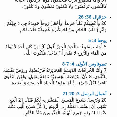
كَالنُّسُورِ. يَرْكُضُونَ وَلاَ يَتْعَبُونَ يَمْشُونَ وَلاَ يُعْيُونَ.
حزقيال 36: 26
26 وَأُعْطِيكُمْ قَلْباً جَدِيداً, وَأَجْعَلُ رُوحاً جَدِيدَةً فِي دَاخِلِكُمْ,
وَأَنْزِعُ قَلْبَ الْحَجَرِ مِنْ لَحْمِكُمْ وَأُعْطِيكُمْ قَلْبَ لَحْمٍ.
يوحنا 3: 5
5 أَجَابَ يَسُوعُ: «الْحَقَّ الْحَقَّ أَقُولُ لَكَ: إِنْ كَانَ أَحَدٌ لاَ يُولَدُ
مِنَ الْمَاءِ وَالرُّوحِ لاَ يَقْدِرُ أَنْ يَدْخُلَ مَلَكُوتَ اللَّهِ.
تيموثاوس الأولى 4: 7-8
7 وَأَمَّا الْخُرَافَاتُ الدَّنِسَةُ الْعَجَائِزِيَّةُ فَارْفُضْهَا، وَرَوِّضْ نَفْسَكَ
لِلتَّقْوَى. 8 لأَنَّ الرِّيَاضَةَ الْجَسَدِيَّةَ نَافِعَةٌ لِقَلِيلٍ، وَلَكِنَّ التَّقْوَى
نَافِعَةٌ لِكُلِّ شَيْءٍ، إِذْ لَهَا مَوْعِدُ الْحَيَاةِ الْحَاضِرَةِ وَالْعَتِيدَةِ.
أعمال الرسل 3: 20-21
20 وَيُرْسِلَ يَسُوعَ الْمَسِيحَ الْمُبَشَّرَ بِهِ لَكُمْ قَبْلُ. 21 الَّذِي
يَنْبَغِي أَنَّ السَّمَاءَ تَقْبَلُهُ إِلَى أَزْمِنَةِ رَدِّ كُلِّ شَيْءٍ الَّتِي تَكَلَّمَ
عَنْهَا اللهُ بِفَمِ جَمِيعِ أَنْبِيَائِهِ الْقِدِّيسِينَ مُنْذُ الدَّهْرِ.