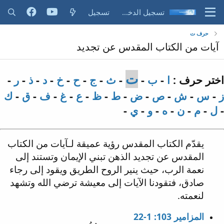
تسجيل الدخول
تسجيل
حرف ت
آيات من الكتاب المقدس عن تجديد
ت
اختر حرف :
ا
-
ب
-
-
ث
-
ج
-
ح
-
خ
-
د
-
ذ
-
ر
-
ز
-
س
-
ش
-
ص
-
ض
-
ط
-
ظ
-
ع
-
غ
-
ف
-
ق
-
ك
-
ل
-
م
-
ن
-
ه
-
و
-
ي
-
يقدّم الكتاب المقدس رؤية عميقة لـآيات من الكتاب
المقدس عن تجديد الذهن تبني الإيمان وتستند إلى
نعمة الرب، حيث ينير الروح الطريق ويقود إلى رجاء
صادق، فتقودنا الآيات إلى معيشة ترضي الله وتشهد
لنعمته.
المزامير 103: 1-22