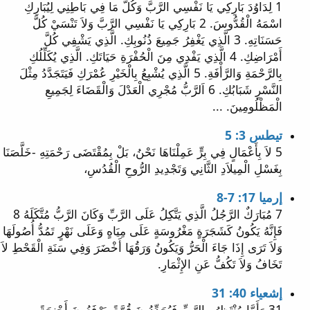
1 لِدَاوُدَ بَارِكِي يَا نَفْسِي الرَّبَّ وَكُلُّ مَا فِي بَاطِنِي لِيُبَارِكِ
اسْمَهُ الْقُدُّوسَ. 2 بَارِكِي يَا نَفْسِي الرَّبَّ وَلاَ تَنْسَيْ كُلَّ
حَسَنَاتِهِ. 3 الَّذِي يَغْفِرُ جَمِيعَ ذُنُوبِكِ. الَّذِي يَشْفِي كُلَّ
أَمْرَاضِكِ. 4 الَّذِي يَفْدِي مِنَ الْحُفْرَةِ حَيَاتَكِ. الَّذِي يُكَلِّلُكِ
بِالرَّحْمَةِ وَالرَّأْفَةِ. 5 الَّذِي يُشْبِعُ بِالْخَيْرِ عُمْرَكِ فَيَتَجَدَّدُ مِثْلَ
النَّسْرِ شَبَابُكِ. 6 اَلرَّبُّ مُجْرِي الْعَدْلَ وَالْقَضَاءَ لِجَمِيعِ
الْمَظْلُومِينَ. ...
تيطس 3: 5
5 لاَ بِأَعْمَالٍ فِي بِرٍّ عَمِلْنَاهَا نَحْنُ، بَلْ بِمُقْتَضَى رَحْمَتِهِ -خَلَّصَنَا
بِغَسْلِ الْمِيلاَدِ الثَّانِي وَتَجْدِيدِ الرُّوحِ الْقُدُسِ،
إرميا 17: 7-8
7 مُبَارَكٌ الرَّجُلُ الَّذِي يَتَّكِلُ عَلَى الرَّبِّ وَكَانَ الرَّبُّ مُتَّكَلَهُ 8
فَإِنَّهُ يَكُونُ كَشَجَرَةٍ مَغْرُوسَةٍ عَلَى مِيَاهٍ وَعَلَى نَهْرٍ تَمُدُّ أُصُولَهَا
وَلاَ تَرَى إِذَا جَاءَ الْحَرُّ وَيَكُونُ وَرَقُهَا أَخْضَرَ وَفِي سَنَةِ الْقَحْطِ لاَ
تَخَافُ وَلاَ تَكُفُّ عَنِ الإِثْمَارِ.
إشعياء 40: 31
31 وَأَمَّا مُنْتَظِرُو الرَّبِّ فَيُجَدِّدُونَ قُوَّةً. يَرْفَعُونَ أَجْنِحَةً