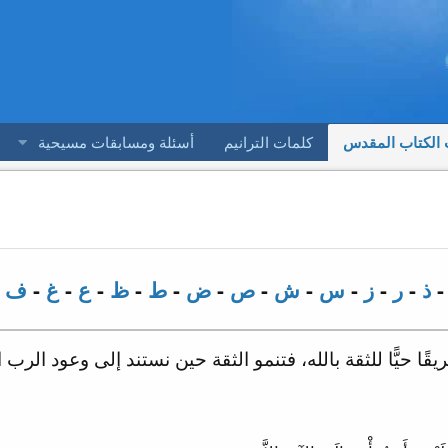
 الكتاب المقدس
كلمات الترانيم
أسئلة ومسابقات مسيحية
ذ
-
ر
-
ز
-
س
-
ش
-
ص
-
ض
-
ط
-
ظ
-
ع
-
غ
-
ف
-
ا حيًّا للثقة بالله، فتنمو الثقة حين نستند إلى وعود الرب