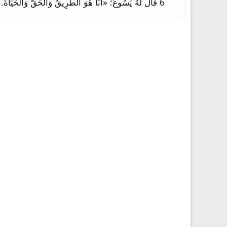
6 قَالَ لَهُ يَسُوعُ: «أَنَا هُوَ الطَّرِيقُ وَالْحَقُّ وَالْحَيَاةُ. لَيْسَ أَحَدٌ يَأْتِي إِلَى الآبِ إِلاَّ بِي.