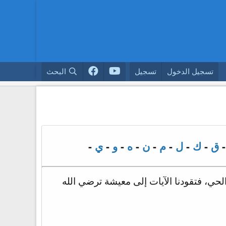
تسجيل الدخول
تسجيل
البحث
ق
-
ك
-
ل
-
م
-
ن
-
ه
-
و
-
ي
-
 الحي، فتقودنا الآيات إلى معيشة ترضي الله