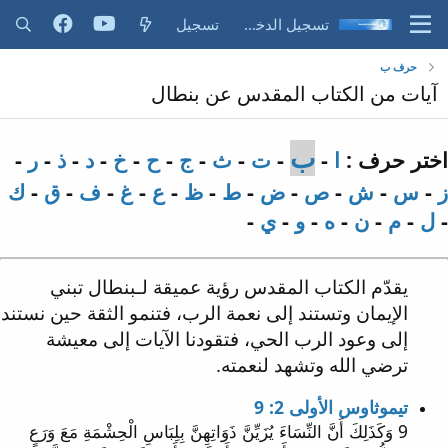
تسجيل الدخول
تسجيل
حرف ب
آيات من الكتاب المقدس عن بنطال
ب
اختر حرف :
ا
-
-
ت
-
ث
-
ج
-
ح
-
خ
-
د
-
ذ
-
ر
-
ز
-
س
-
ش
-
ص
-
ض
-
ط
-
ظ
-
ع
-
غ
-
ف
-
ق
-
ك
-
ل
-
م
-
ن
-
ه
-
و
-
ي
-
يقدّم الكتاب المقدس رؤية عميقة لـبنطال تبني
الإيمان وتستند إلى نعمة الرب، فتنمو الثقة حين نستند
إلى وعود الرب الحي، فتقودنا الآيات إلى معيشة
ترضي الله وتشهد لنعمته.
تيموثاوس الأولى 2: 9
9 وَكَذَلِكَ أَنَّ النِّسَاءَ يُزَيِّنَّ ذَوَاتِهِنَّ بِلِبَاسِ الْحِشْمَةِ مَعَ وَرَعٍ