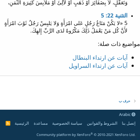
وَتَعَقُّلٍ، لاَ بِضَفَائِرَ أَوْ ذَهَبٍ أَوْ لَآلِئَ أَوْ مَلاَبِسَ كَثِيرَةِ الثَّمَنِ،
التثنية 22: 5
5 «لا يَكُنْ مَتَاعُ رَجُلٍ عَلى امْرَأَةٍ وَلا يَلبِسْ رَجُلٌ ثَوْبَ امْرَأَةٍ
لأَنَّ كُل مَنْ يَعْمَلُ ذَلِكَ مَكْرُوهٌ لدَى الرَّبِّ إِلهِكَ.
مواضيع ذات صلة:
آيات عن ارتداء البنطال
آيات عن ارتداء السراويل
حرف ب
Arabic
إتصل بنا
الشروط والقوانين
سياسة الخصوصية
مساعدة
الرئيسية
R
S
S
®
Community platform by XenForo
© 2010-2021 XenForo Ltd.