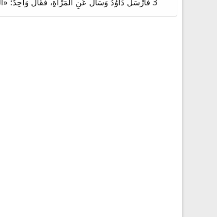
3 فَأَرْسَلَ دَاوُدُ وَسَأَلَ عَنِ الْمَرْأَةِ، فَقَالَ وَاحِدٌ: «أَلَيْسَتْ هَذِهِ بَثْشَبَعَ بِنْتَ أَلِيعَامَ امْرَأَةَ أُورِيَّا الْحِثِّيِّ؟»