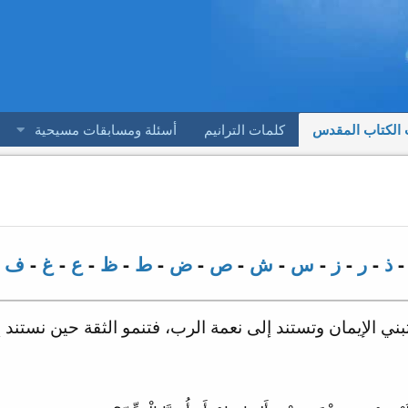
 الكتاب المقدس
كلمات الترانيم
أسئلة ومسابقات مسيحية
ذ
-
ر
-
ز
-
س
-
ش
-
ص
-
ض
-
ط
-
ظ
-
ع
-
غ
-
ف
-
ني الإيمان وتستند إلى نعمة الرب، فتنمو الثقة حين نستند 