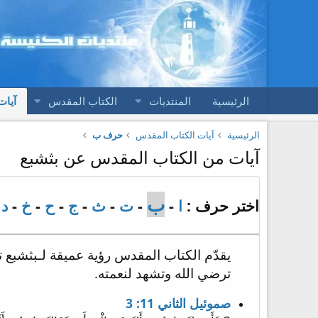
الرئيسية
المنتديات
الكتاب المقدس
آيات
الرئيسية
آيات الكتاب المقدس
حرف ب
آيات من الكتاب المقدس عن بثشبع
ب
اختر حرف :
ا
-
-
ت
-
ث
-
ج
-
ح
-
خ
-
د
-
يقدّم الكتاب المقدس رؤية عميقة لـبثشبع تب
ترضي الله وتشهد لنعمته.
صموئيل الثاني 11: 3