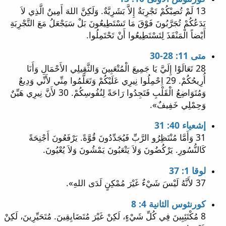
13 لَمْ تُصِبْكُمْ تَجْرِبَةٌ إِلاَّ بَشَرِيَّةٌ. وَلَكِنَّ اللهَ أَمِينٌ الَّذِي لاَ
يَدَعُكُمْ تُجَرَّبُونَ فَوْقَ مَا تَسْتَطِيعُونَ بَلْ سَيَجْعَلُ مَعَ التَّجْرِبَةِ
أَيْضاً الْمَنْفَذَ لِتَسْتَطِيعُوا أَنْ تَحْتَمِلُوا.
متى 11: 28-30
28 تَعَالَوْا إِلَيَّ يَا جَمِيعَ الْمُتْعَبِينَ وَالثَّقِيلِي الأَحْمَالِ وَأَنَا
أُرِيحُكُمْ. 29 اِحْمِلُوا نِيرِي عَلَيْكُمْ وَتَعَلَّمُوا مِنِّي لأَنِّي وَدِيعٌ
وَمُتَوَاضِعُ الْقَلْبِ فَتَجِدُوا رَاحَةً لِنُفُوسِكُمْ. 30 لأَنَّ نِيرِي هَيِّنٌ
وَحِمْلِي خَفِيفٌ».
إشعياء 40: 31
31 وَأَمَّا مُنْتَظِرُو الرَّبِّ فَيُجَدِّدُونَ قُوَّةً. يَرْفَعُونَ أَجْنِحَةً
كَالنُّسُورِ. يَرْكُضُونَ وَلاَ يَتْعَبُونَ يَمْشُونَ وَلاَ يُعْيُونَ.
لوقا 1: 37
37 لأَنَّهُ لَيْسَ شَيْءٌ غَيْرَ مُمْكِنٍ لَدَى اللهِ».
كورنثوس الثانية 4: 8
8 مُكْتَئِبِينَ فِي كُلِّ شَيْءٍ، لَكِنْ غَيْرَ مُتَضَايِقِينَ. مُتَحَيِّرِينَ، لَكِنْ