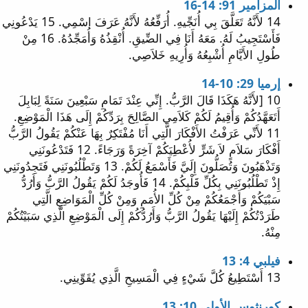
المزامير 91: 14-16
14 لأَنَّهُ تَعَلَّقَ بِي أُنَجِّيهِ. أُرَفِّعُهُ لأَنَّهُ عَرَفَ اسْمِي. 15 يَدْعُونِي
فَأَسْتَجِيبُ لَهُ. مَعَهُ أَنَا فِي الضِّيقِ. أُنْقِذُهُ وَأُمَجِّدُهُ. 16 مِنْ
طُولِ الأَيَّامِ أُشْبِعُهُ وَأُرِيهِ خَلاَصِي.
إرميا 29: 10-14
10 [لأَنَّهُ هَكَذَا قَالَ الرَّبُّ. إِنِّي عِنْدَ تَمَامِ سَبْعِينَ سَنَةً لِبَابِلَ
أَتَعَهَّدُكُمْ وَأُقِيمُ لَكُمْ كَلاَمِي الصَّالِحَ بِرَدِّكُمْ إِلَى هَذَا الْمَوْضِعِ.
11 لأَنِّي عَرَفْتُ الأَفْكَارَ الَّتِي أَنَا مُفْتَكِرٌ بِهَا عَنْكُمْ يَقُولُ الرَّبُّ
أَفْكَارَ سَلاَمٍ لاَ شَرٍّ لأُعْطِيَكُمْ آخِرَةً وَرَجَاءً. 12 فَتَدْعُونَنِي
وَتَذْهَبُونَ وَتُصَلُّونَ إِلَيَّ فَأَسْمَعُ لَكُمْ. 13 وَتَطْلُبُونَنِي فَتَجِدُونَنِي
إِذْ تَطْلُبُونَنِي بِكُلِّ قَلْبِكُمْ. 14 فَأُوجَدُ لَكُمْ يَقُولُ الرَّبُّ وَأَرُدُّ
سَبْيَكُمْ وَأَجْمَعُكُمْ مِنْ كُلِّ الأُمَمِ وَمِنْ كُلِّ الْمَوَاضِعِ الَّتِي
طَرَدْتُكُمْ إِلَيْهَا يَقُولُ الرَّبُّ وَأَرُدُّكُمْ إِلَى الْمَوْضِعِ الَّذِي سَبَيْتُكُمْ
مِنْهُ.
فيلبي 4: 13
13 أَسْتَطِيعُ كُلَّ شَيْءٍ فِي الْمَسِيحِ الَّذِي يُقَوِّينِي.
كورنثوس الأولى 10: 13