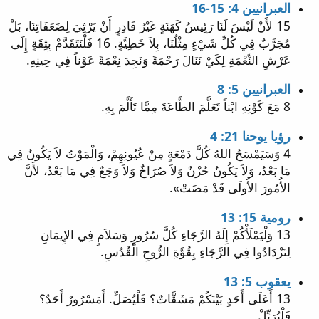
العبرانيين 4: 15-16
15 لأَنْ لَيْسَ لَنَا رَئِيسُ كَهَنَةٍ غَيْرُ قَادِرٍ أَنْ يَرْثِيَ لِضَعَفَاتِنَا، بَلْ
مُجَرَّبٌ فِي كُلِّ شَيْءٍ مِثْلُنَا، بِلاَ خَطِيَّةٍ. 16 فَلْنَتَقَدَّمْ بِثِقَةٍ إِلَى
عَرْشِ النِّعْمَةِ لِكَيْ نَنَالَ رَحْمَةً وَنَجِدَ نِعْمَةً عَوْناً فِي حِينِهِ.
العبرانيين 5: 8
8 مَعَ كَوْنِهِ ابْناً تَعَلَّمَ الطَّاعَةَ مِمَّا تَأَلَّمَ بِهِ.
رؤيا يوحنا 21: 4
4 وَسَيَمْسَحُ اللهُ كُلَّ دَمْعَةٍ مِنْ عُيُونِهِمْ، وَالْمَوْتُ لاَ يَكُونُ فِي
مَا بَعْدُ، وَلاَ يَكُونُ حُزْنٌ وَلاَ صُرَاخٌ وَلاَ وَجَعٌ فِي مَا بَعْدُ، لأَنَّ
الأُمُورَ الأُولَى قَدْ مَضَتْ».
رومية 15: 13
13 وَلْيَمْلَأْكُمْ إِلَهُ الرَّجَاءِ كُلَّ سُرُورٍ وَسَلاَمٍ فِي الإِيمَانِ
لِتَزْدَادُوا فِي الرَّجَاءِ بِقُوَّةِ الرُّوحِ الْقُدُسِ.
يعقوب 5: 13
13 أَعَلَى أَحَدٍ بَيْنَكُمْ مَشَقَّاتٌ؟ فَلْيُصَلِّ. أَمَسْرُورٌ أَحَدٌ؟
فَلْيُرَتِّلْ.