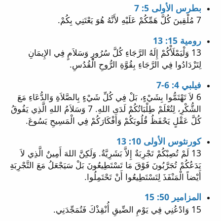
بطرس الأولى 5: 7
7 مُلْقِينَ كُلَّ هَمِّكُمْ عَلَيْهِ لأَنَّهُ هُوَ يَعْتَنِي بِكُمْ.
رومية 15: 13
13 وَلْيَمْلَأْكُمْ إِلَهُ الرَّجَاءِ كُلَّ سُرُورٍ وَسَلاَمٍ فِي الإِيمَانِ
لِتَزْدَادُوا فِي الرَّجَاءِ بِقُوَّةِ الرُّوحِ الْقُدُسِ.
فيلبي 4: 6-7
6 لاَ تَهْتَمُّوا بِشَيْءٍ، بَلْ فِي كُلِّ شَيْءٍ بِالصَّلاَةِ وَالدُّعَاءِ مَعَ
الشُّكْرِ، لِتُعْلَمْ طِلْبَاتُكُمْ لَدَى اللهِ. 7 وَسَلاَمُ اللهِ الَّذِي يَفُوقُ
كُلَّ عَقْلٍ يَحْفَظُ قُلُوبَكُمْ وَأَفْكَارَكُمْ فِي الْمَسِيحِ يَسُوعَ.
كورنثوس الأولى 10: 13
13 لَمْ تُصِبْكُمْ تَجْرِبَةٌ إِلاَّ بَشَرِيَّةٌ. وَلَكِنَّ اللهَ أَمِينٌ الَّذِي لاَ
يَدَعُكُمْ تُجَرَّبُونَ فَوْقَ مَا تَسْتَطِيعُونَ بَلْ سَيَجْعَلُ مَعَ التَّجْرِبَةِ
أَيْضاً الْمَنْفَذَ لِتَسْتَطِيعُوا أَنْ تَحْتَمِلُوا.
المزامير 50: 15
15 وَادْعُنِي فِي يَوْمِ الضِّيقِ أُنْقِذْكَ فَتُمَجِّدَنِي.