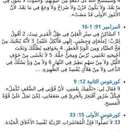
4 وَسَيَمْسَحُ اللهُ كُلَّ دَمْعَةٍ مِنْ عُيُونِهِمْ، وَالْمَوْتُ لاَ يَكُونُ فِي
مَا بَعْدُ، وَلاَ يَكُونُ حُزْنٌ وَلاَ صُرَاخٌ وَلاَ وَجَعٌ فِي مَا بَعْدُ، لأَنَّ
الأُمُورَ الأُولَى قَدْ مَضَتْ».
المزامير 91: 1-16
1 اَلسَّاكِنُ فِي سِتْرِ الْعَلِيِّ فِي ظِلِّ الْقَدِيرِ يَبِيتُ. 2 أَقُولُ
لِلرَّبِّ: [مَلْجَإِي وَحِصْنِي. إِلَهِي فَأَتَّكِلُ عَلَيْهِ]. 3 لأَنَّهُ يُنَجِّيكَ مِنْ
فَخِّ الصَّيَّادِ وَمِنَ الْوَبَإِ الْخَطِرِ. 4 بِخَوَافِيهِ يُظَلِّلُكَ وَتَحْتَ
أَجْنِحَتِهِ تَحْتَمِي. تُرْسٌ وَمِجَنٌّ حَقُّهُ. 5 لاَ تَخْشَى مِنْ خَوْفِ
اللَّيْلِ وَلاَ مِنْ سَهْمٍ يَطِيرُ فِي النَّهَارِ 6 وَلاَ مِنْ وَبَأٍ يَسْلُكُ فِي
الدُّجَى وَلاَ مِنْ هَلاَكٍ يُفْسِدُ فِي الظَّهِيرَةِ. ...
كورنثوس الثانية 12: 9
9 فَقَالَ لِي: «تَكْفِيكَ نِعْمَتِي، لأَنَّ قُوَّتِي فِي الضُّعْفِ تُكْمَلُ».
فَبِكُلِّ سُرُورٍ أَفْتَخِرُ بِالْحَرِيِّ فِي ضَعَفَاتِي، لِكَيْ تَحِلَّ عَلَيَّ قُوَّةُ
الْمَسِيحِ.
كورنثوس الأولى 15: 33
33 لاَ تَضِلُّوا! فَإِنَّ الْمُعَاشَرَاتِ الرَّدِيَّةَ تُفْسِدُ الأَخْلاَقَ الْجَيِّدَةَ.