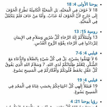
يوحنا الأولى 4: 18
18 لاَ خَوْفَ فِي الْمَحَبَّةِ، بَلِ الْمَحَبَّةُ الْكَامِلَةُ تَطْرَحُ الْخَوْفَ
إِلَى خَارِجٍ لأَنَّ الْخَوْفَ لَهُ عَذَابٌ. وَأَمَّا مَنْ خَافَ فَلَمْ يَتَكَمَّلْ
فِي الْمَحَبَّةِ.
رومية 15: 13
13 وَلْيَمْلَأْكُمْ إِلَهُ الرَّجَاءِ كُلَّ سُرُورٍ وَسَلاَمٍ فِي الإِيمَانِ
لِتَزْدَادُوا فِي الرَّجَاءِ بِقُوَّةِ الرُّوحِ الْقُدُسِ.
فيلبي 4: 6-7
6 لاَ تَهْتَمُّوا بِشَيْءٍ، بَلْ فِي كُلِّ شَيْءٍ بِالصَّلاَةِ وَالدُّعَاءِ مَعَ
الشُّكْرِ، لِتُعْلَمْ طِلْبَاتُكُمْ لَدَى اللهِ. 7 وَسَلاَمُ اللهِ الَّذِي يَفُوقُ
كُلَّ عَقْلٍ يَحْفَظُ قُلُوبَكُمْ وَأَفْكَارَكُمْ فِي الْمَسِيحِ يَسُوعَ.
فيلبي 4: 19
19 فَيَمْلأُ إِلَهِي كُلَّ احْتِيَاجِكُمْ بِحَسَبِ غِنَاهُ فِي الْمَجْدِ فِي
الْمَسِيحِ يَسُوعَ.
رؤيا يوحنا 21: 4