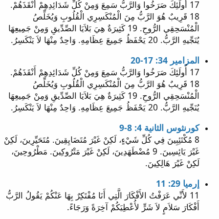
17 أُولَئِكَ صَرَخُوا وَالرَّبُّ سَمِعَ وَمِنْ كُلِّ شَدَائِدِهِمْ أَنْقَذَهُمْ.
18 قَرِيبٌ هُوَ الرَّبُّ مِنَ الْمُنْكَسِرِي الْقُلُوبِ وَيُخَلِّصُ
الْمُنْسَحِقِي الرُّوحِ. 19 كَثِيرَةٌ هِيَ بَلاَيَا الصِّدِّيقِ وَمِنْ جَمِيعِهَا
يُنَجِّيهِ الرَّبُّ. 20 يَحْفَظُ جَمِيعَ عِظَامِهِ. وَاحِدٌ مِنْهَا لاَ يَنْكَسِرُ.
المزامير 34: 17-20
17 أُولَئِكَ صَرَخُوا وَالرَّبُّ سَمِعَ وَمِنْ كُلِّ شَدَائِدِهِمْ أَنْقَذَهُمْ.
18 قَرِيبٌ هُوَ الرَّبُّ مِنَ الْمُنْكَسِرِي الْقُلُوبِ وَيُخَلِّصُ
الْمُنْسَحِقِي الرُّوحِ. 19 كَثِيرَةٌ هِيَ بَلاَيَا الصِّدِّيقِ وَمِنْ جَمِيعِهَا
يُنَجِّيهِ الرَّبُّ. 20 يَحْفَظُ جَمِيعَ عِظَامِهِ. وَاحِدٌ مِنْهَا لاَ يَنْكَسِرُ.
كورنثوس الثانية 4: 8-9
8 مُكْتَئِبِينَ فِي كُلِّ شَيْءٍ، لَكِنْ غَيْرَ مُتَضَايِقِينَ. مُتَحَيِّرِينَ، لَكِنْ
غَيْرَ يَائِسِينَ. 9 مُضْطَهَدِينَ، لَكِنْ غَيْرَ مَتْرُوكِينَ. مَطْرُوحِينَ،
لَكِنْ غَيْرَ هَالِكِينَ.
إرميا 29: 11
11 لأَنِّي عَرَفْتُ الأَفْكَارَ الَّتِي أَنَا مُفْتَكِرٌ بِهَا عَنْكُمْ يَقُولُ الرَّبُّ
أَفْكَارَ سَلاَمٍ لاَ شَرٍّ لأُعْطِيَكُمْ آخِرَةً وَرَجَاءً.