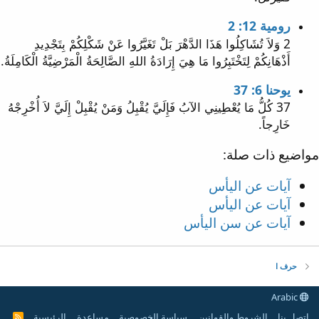
رومية 12: 2
2 وَلاَ تُشَاكِلُوا هَذَا الدَّهْرَ بَلْ تَغَيَّرُوا عَنْ شَكْلِكُمْ بِتَجْدِيدِ
أَذْهَانِكُمْ لِتَخْتَبِرُوا مَا هِيَ إِرَادَةُ اللهِ الصَّالِحَةُ الْمَرْضِيَّةُ الْكَامِلَةُ.
يوحنا 6: 37
37 كُلُّ مَا يُعْطِينِي الآبُ فَإِلَيَّ يُقْبِلُ وَمَنْ يُقْبِلْ إِلَيَّ لاَ أُخْرِجْهُ
خَارِجاً.
مواضيع ذات صلة:
آيات عن اليأس
آيات عن اليأس
آيات عن سن اليأس
حرف ا
Arabic
إتصل بنا
الشروط والقوانين
سياسة الخصوصية
مساعدة
الرئيسية
R