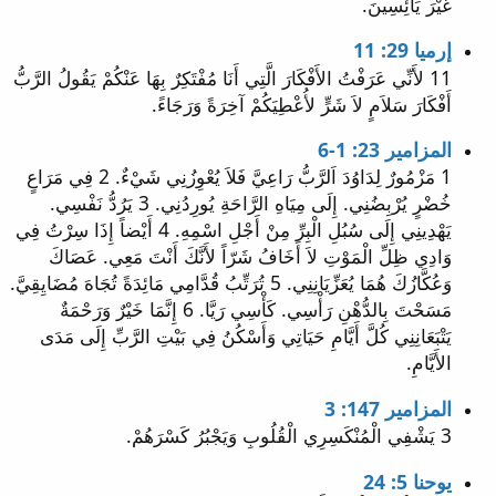
غَيْرَ يَائِسِينَ.
إرميا 29: 11
11 لأَنِّي عَرَفْتُ الأَفْكَارَ الَّتِي أَنَا مُفْتَكِرٌ بِهَا عَنْكُمْ يَقُولُ الرَّبُّ
أَفْكَارَ سَلاَمٍ لاَ شَرٍّ لأُعْطِيَكُمْ آخِرَةً وَرَجَاءً.
المزامير 23: 1-6
1 مَزْمُورٌ لِدَاوُدَ اَلرَّبُّ رَاعِيَّ فَلاَ يُعْوِزُنِي شَيْءٌ. 2 فِي مَرَاعٍ
خُضْرٍ يُرْبِضُنِي. إِلَى مِيَاهِ الرَّاحَةِ يُورِدُنِي. 3 يَرُدُّ نَفْسِي.
يَهْدِينِي إِلَى سُبُلِ الْبِرِّ مِنْ أَجْلِ اسْمِهِ. 4 أَيْضاً إِذَا سِرْتُ فِي
وَادِي ظِلِّ الْمَوْتِ لاَ أَخَافُ شَرّاً لأَنَّكَ أَنْتَ مَعِي. عَصَاكَ
وَعُكَّازُكَ هُمَا يُعَزِّيَانِنِي. 5 تُرَتِّبُ قُدَّامِي مَائِدَةً تُجَاهَ مُضَايِقِيَّ.
مَسَحْتَ بِالدُّهْنِ رَأْسِي. كَأْسِي رَيَّا. 6 إِنَّمَا خَيْرٌ وَرَحْمَةٌ
يَتْبَعَانِنِي كُلَّ أَيَّامِ حَيَاتِي وَأَسْكُنُ فِي بَيْتِ الرَّبِّ إِلَى مَدَى
الأَيَّامِ.
المزامير 147: 3
3 يَشْفِي الْمُنْكَسِرِي الْقُلُوبِ وَيَجْبُرُ كَسْرَهُمْ.
يوحنا 5: 24