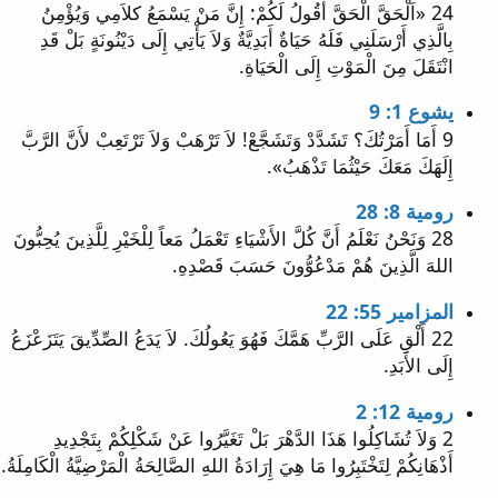
24 «اَلْحَقَّ الْحَقَّ أَقُولُ لَكُمْ: إِنَّ مَنْ يَسْمَعُ كلاَمِي وَيُؤْمِنُ
بِالَّذِي أَرْسَلَنِي فَلَهُ حَيَاةٌ أَبَدِيَّةٌ وَلاَ يَأْتِي إِلَى دَيْنُونَةٍ بَلْ قَدِ
انْتَقَلَ مِنَ الْمَوْتِ إِلَى الْحَيَاةِ.
يشوع 1: 9
9 أَمَا أَمَرْتُكَ؟ تَشَدَّدْ وَتَشَجَّعْ! لاَ تَرْهَبْ وَلاَ تَرْتَعِبْ لأَنَّ الرَّبَّ
إِلَهَكَ مَعَكَ حَيْثُمَا تَذْهَبُ».
رومية 8: 28
28 وَنَحْنُ نَعْلَمُ أَنَّ كُلَّ الأَشْيَاءِ تَعْمَلُ مَعاً لِلْخَيْرِ لِلَّذِينَ يُحِبُّونَ
اللهَ الَّذِينَ هُمْ مَدْعُوُّونَ حَسَبَ قَصْدِهِ.
المزامير 55: 22
22 أَلْقِ عَلَى الرَّبِّ هَمَّكَ فَهُوَ يَعُولُكَ. لاَ يَدَعُ الصِّدِّيقَ يَتَزَعْزَعُ
إِلَى الأَبَدِ.
رومية 12: 2
2 وَلاَ تُشَاكِلُوا هَذَا الدَّهْرَ بَلْ تَغَيَّرُوا عَنْ شَكْلِكُمْ بِتَجْدِيدِ
أَذْهَانِكُمْ لِتَخْتَبِرُوا مَا هِيَ إِرَادَةُ اللهِ الصَّالِحَةُ الْمَرْضِيَّةُ الْكَامِلَةُ.