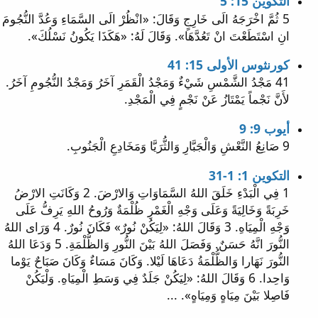
التكوين 15: 5
5 ثُمَّ اخْرَجَهُ الَى خَارِجٍ وَقَالَ: «انْظُرْ الَى السَّمَاءِ وَعُدَّ النُّجُومَ
انِ اسْتَطَعْتَ انْ تَعُدَّهَا». وَقَالَ لَهُ: «هَكَذَا يَكُونُ نَسْلُكَ».
كورنثوس الأولى 15: 41
41 مَجْدُ الشَّمْسِ شَيْءٌ وَمَجْدُ الْقَمَرِ آخَرُ وَمَجْدُ النُّجُومِ آخَرُ.
لأَنَّ نَجْماً يَمْتَازُ عَنْ نَجْمٍ فِي الْمَجْدِ.
أيوب 9: 9
9 صَانِعُ النَّعْشِ وَالْجَبَّارِ وَالثُّرَيَّا وَمَخَادِعِ الْجَنُوبِ.
التكوين 1: 1-31
1 فِي الْبَدْءِ خَلَقَ اللهُ السَّمَاوَاتِ وَالارْضَ. 2 وَكَانَتِ الارْضُ
خَرِبَةً وَخَالِيَةً وَعَلَى وَجْهِ الْغَمْرِ ظُلْمَةٌ وَرُوحُ اللهِ يَرِفُّ عَلَى
وَجْهِ الْمِيَاهِ. 3 وَقَالَ اللهُ: «لِيَكُنْ نُورٌ» فَكَانَ نُورٌ. 4 وَرَاى اللهُ
النُّورَ انَّهُ حَسَنٌ. وَفَصَلَ اللهُ بَيْنَ النُّورِ وَالظُّلْمَةِ. 5 وَدَعَا اللهُ
النُّورَ نَهَارا وَالظُّلْمَةُ دَعَاهَا لَيْلا. وَكَانَ مَسَاءٌ وَكَانَ صَبَاحٌ يَوْما
وَاحِدا. 6 وَقَالَ اللهُ: «لِيَكُنْ جَلَدٌ فِي وَسَطِ الْمِيَاهِ. وَلْيَكُنْ
فَاصِلا بَيْنَ مِيَاهٍ وَمِيَاهٍ». ...