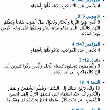
4 يُحْصِي عَدَدَ الْكَوَاكِبِ. يَدْعُو كُلَّهَا بِأَسْمَاءٍ.
عاموس 5: 8
8 اَلَّذِي صَنَعَ الثُّرَيَّا وَالْجَبَّارَ وَيُحَوِّلُ ظِلَّ الْمَوْتِ صُبْحاً وَيُظْلِمُ
النَّهَارَ كَاللَّيْلِ. الَّذِي يَدْعُو مِيَاهَ الْبَحْرِ وَيَصُبُّهَا عَلَى وَجْهِ الأَرْضِ
يَهْوَهُ اسْمُهُ.
المزامير 147: 4
4 يُحْصِي عَدَدَ الْكَوَاكِبِ. يَدْعُو كُلَّهَا بِأَسْمَاءٍ.
دانيال 12: 3
3 وَالْفَاهِمُونَ يَضِيئُونَ كَضِيَاءِ الْجَلَدِ وَالَّذِينَ رَدُّوا كَثِيرِينَ إِلَى
الْبِرِّ كَالْكَوَاكِبِ إِلَى أَبَدِ الدُّهُورِ.
التثنية 4: 19
19 وَلِئَلا تَرْفَعَ عَيْنَيْكَ إِلى السَّمَاءِ وَتَنْظُرَ الشَّمْسَ وَالقَمَرَ
وَالنُّجُومَ كُل جُنْدِ السَّمَاءِ التِي قَسَمَهَا الرَّبُّ إِلهُكَ لِجَمِيعِ
الشُّعُوبِ التِي تَحْتَ كُلِّ السَّمَاءِ فَتَغْتَرَّ وَتَسْجُدَ لهَا وَتَعْبُدَهَا.
المزامير 136: 9