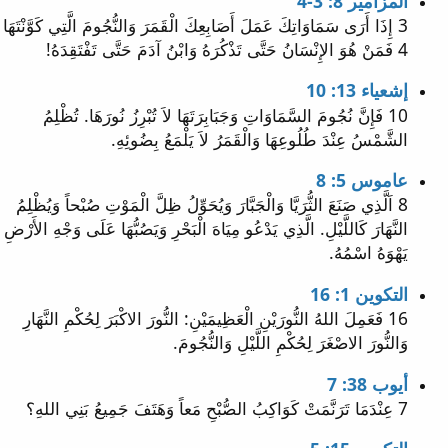
المزامير 8: 3-4
3 إِذَا أَرَى سَمَاوَاتِكَ عَمَلَ أَصَابِعِكَ الْقَمَرَ وَالنُّجُومَ الَّتِي كَوَّنْتَهَا
4 فَمَنْ هُوَ الإِنْسَانُ حَتَّى تَذْكُرَهُ وَابْنُ آدَمَ حَتَّى تَفْتَقِدَهُ!
إشعياء 13: 10
10 فَإِنَّ نُجُومَ السَّمَاوَاتِ وَجَبَابِرَتَهَا لاَ تُبْرِزُ نُورَهَا. تُظْلِمُ
الشَّمْسُ عِنْدَ طُلُوعِهَا وَالْقَمَرُ لاَ يَلْمَعُ بِضُوئِهِ.
عاموس 5: 8
8 اَلَّذِي صَنَعَ الثُّرَيَّا وَالْجَبَّارَ وَيُحَوِّلُ ظِلَّ الْمَوْتِ صُبْحاً وَيُظْلِمُ
النَّهَارَ كَاللَّيْلِ. الَّذِي يَدْعُو مِيَاهَ الْبَحْرِ وَيَصُبُّهَا عَلَى وَجْهِ الأَرْضِ
يَهْوَهُ اسْمُهُ.
التكوين 1: 16
16 فَعَمِلَ اللهُ النُّورَيْنِ الْعَظِيمَيْنِ: النُّورَ الاكْبَرَ لِحُكْمِ النَّهَارِ
وَالنُّورَ الاصْغَرَ لِحُكْمِ اللَّيْلِ وَالنُّجُومَ.
أيوب 38: 7
7 عِنْدَمَا تَرَنَّمَتْ كَوَاكِبُ الصُّبْحِ مَعاً وَهَتَفَ جَمِيعُ بَنِي اللهِ؟