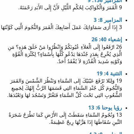
9 الْقَمَرَ وَالْكَوَاكِبَ لِحُكْمِ اللَّيْلِ لأَنَّ إِلَى الأَبَدِ رَحْمَتَهُ.
المزامير 8: 3
3 إِذَا أَرَى سَمَاوَاتِكَ عَمَلَ أَصَابِعِكَ الْقَمَرَ وَالنُّجُومَ الَّتِي كَوَّنْتَهَا
إشعياء 40: 26
26 ارْفَعُوا إِلَى الْعَلاَءِ عُيُونَكُمْ وَانْظُرُوا مَنْ خَلَقَ هَذِهِ؟ مَنِ
الَّذِي يُخْرِجُ بِعَدَدٍ جُنْدَهَا يَدْعُو كُلَّهَا بِأَسْمَاءٍ؟ لِكَثْرَةِ الْقُوَّةِ
وَكَوْنِهِ شَدِيدَ الْقُدْرَةِ لاَ يُفْقَدُ أَحَدٌ.
التثنية 4: 19
19 وَلِئَلا تَرْفَعَ عَيْنَيْكَ إِلى السَّمَاءِ وَتَنْظُرَ الشَّمْسَ وَالقَمَرَ
وَالنُّجُومَ كُل جُنْدِ السَّمَاءِ التِي قَسَمَهَا الرَّبُّ إِلهُكَ لِجَمِيعِ
الشُّعُوبِ التِي تَحْتَ كُلِّ السَّمَاءِ فَتَغْتَرَّ وَتَسْجُدَ لهَا وَتَعْبُدَهَا.
رؤيا يوحنا 6: 13
13 وَنُجُومُ السَّمَاءِ سَقَطَتْ إِلَى الأَرْضِ كَمَا تَطْرَحُ شَجَرَةُ
التِّينِ سُقَاطَهَا إِذَا هَزَّتْهَا رِيحٌ عَظِيمَةٌ.