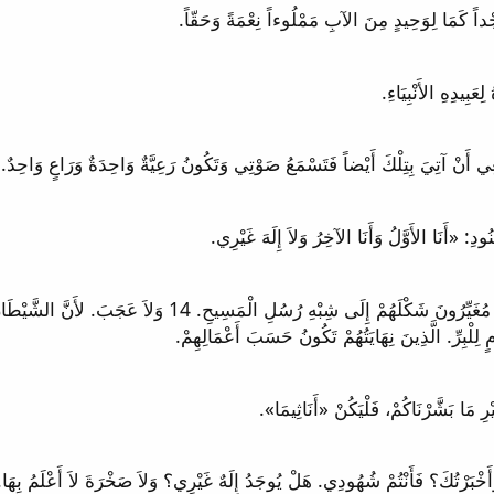
لِلْبِرِّ. الَّذِينَ نِهَايَتُهُمْ تَكُونُ حَسَبَ أَعْمَالِهِمْ.