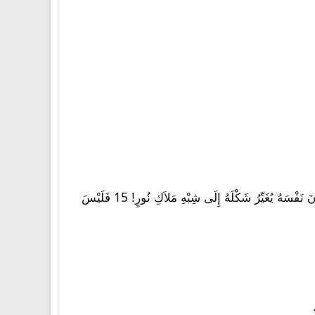
13 لأَنَّ مِثْلَ هَؤُلاَءِ هُمْ رُسُلٌ كَذَبَةٌ، فَعَلَةٌ مَاكِرُونَ، مُغَيِّرُونَ شَكْلَهُمْ إِلَى شِبْهِ رُسُلِ الْمَسِيحِ. 14 وَلاَ عَجَبَ. لأَنَّ الشَّيْطَانَ نَفْسَهُ يُغَيِّرُ شَكْلَهُ إِلَى شِبْهِ مَلاَكِ نُورٍ! 15 فَلَيْسَ