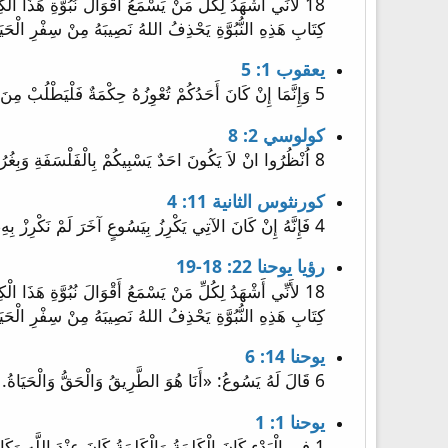
كِتَابِ هَذِهِ النُّبُوَّةِ يَحْذِفُ اللهُ نَصِيبَهُ مِنْ سِفْرِ الْحَي
يعقوب 1: 5
5 وَإِنَّمَا إِنْ كَانَ أَحَدُكُمْ تُعْوِزُهُ حِكْمَةٌ فَلْيَطْلُبْ مِنَ اللَّهِ الَّذِي يُعْطِي الْجَمِيعَ بِسَخَاءٍ وَلاَ يُعَيِّرُ، فَسَيُعْطَى لَهُ.
كولوسي 2: 8
8 اُنْظُرُوا انْ لاَ يَكُونَ احَدٌ يَسْبِيكُمْ بِالْفَلْسَفَةِ وَبِغُرُورٍ بَاطِلٍ، حَسَبَ تَقْلِيدِ النَّاسِ، حَسَبَ ارْكَانِ الْعَالَمِ، وَلَيْسَ حَسَبَ الْمَسِيحِ.
كورنثوس الثانية 11: 4
4 فَإِنَّهُ إِنْ كَانَ الآتِي يَكْرِزُ بِيَسُوعٍ آخَرَ لَمْ نَكْرِزْ بِهِ، أَوْ كُنْتُمْ تَأْخُذُونَ رُوحاً آخَرَ لَمْ تَأْخُذُوهُ، أَوْ إِنْجِيلاً آخَرَ لَمْ تَقْبَلُوهُ، فَحَسَناً كُنْتُمْ تَحْتَمِلُونَ.
رؤيا يوحنا 22: 18-19
كِتَابِ هَذِهِ النُّبُوَّةِ يَحْذِفُ اللهُ نَصِيبَهُ مِنْ سِفْرِ الْحَي
يوحنا 14: 6
6 قَالَ لَهُ يَسُوعُ: «أَنَا هُوَ الطَّرِيقُ وَالْحَقُّ وَالْحَيَاةُ. لَيْسَ أَحَدٌ يَأْتِي إِلَى الآبِ إِلاَّ بِي.
يوحنا 1: 1
1 فِي الْبَدْءِ كَانَ الْكَلِمَةُ وَالْكَلِمَةُ كَانَ عِنْدَ اللَّهِ وَكَانَ الْكَلِمَةُ اللَّهَ.