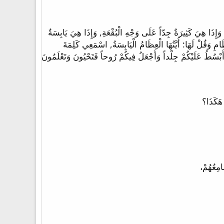
ي وَسَطِ الْبُقْعَةِ, وَهِيَ مَلآنَةٌ عِظَاماً. 2 وَأَمَرَّنِي عَلَيْهَا مِنْ حَوْلِهَا وَإِذَا هِيَ كَثِيرَةٌ جِدّاً عَلَى وَجْهِ الْبُقْعَةِ, وَإِذَا هِيَ يَابِسَةٌ
دُ الرَّبُّ أَنْتَ تَعْلَمُ». 4 فَقَالَ لِي: [تَنَبَّأْ عَلَى هَذِهِ الْعِظَامِ وَقُلْ لَهَا: أَيَّتُهَا الْعِظَامُ الْيَابِسَةُ, اسْمَعِي كَلِمَةَ
ً فَتَحْيُونَ. 6 وَأَضَعُ عَلَيْكُمْ عَصَباً وأَكْسِيكُمْ لَحْماً وَأَبْسُطُ عَلَيْكُمْ جِلْداً وَأَجْعَلُ فِيكُمْ رُوحاً فَتَحْيُونَ وَتَعْلَمُونَ