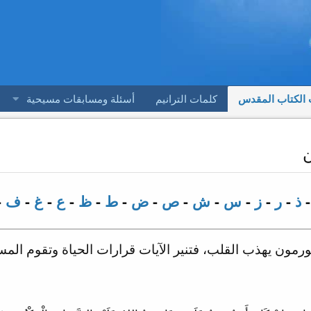
 الكتاب المقدس
كلمات الترانيم
أسئلة ومسابقات مسيحية
ن
ذ
-
ر
-
ز
-
س
-
ش
-
ص
-
ض
-
ط
-
ظ
-
ع
-
غ
-
ف
-
ورمون يهذب القلب، فتنير الآيات قرارات الحياة وتقوم المسير