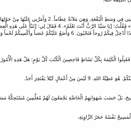
1 كَانَتْ عَلَيَّ يَدُ الرَّبِّ فَأَخْرَجَني بِرُوحِ الرَّبِّ وَأَنْزَلَنِي فِ
جِدّاً. 3 فَقَالَ لِي: [يَا ابْنَ آدَمَ, أَتَحْيَا هَذِهِ الْعِظَامُ؟» فَقُلْتُ: [يَا سَيِّ
الرَّبِّ. 5 هَكذَا قَالَ السَّيِّدُ الرَّبُّ لِهَذِهِ الْعِظَامِ: هَئَنَذَا أُدْخِلُ فِيكُمْ رُوحا