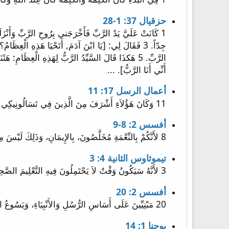
حزقيال 37: 1-28
أَنِّي أَنَا الرَّبُّ]. ...
أعمال الرسل 17: 11
11 وَكَانَ هَؤُلاَءِ أَشْرَفَ مِنَ الَّذِينَ فِي تَسَالُونِيكِي فَقَبِلُوا الْكَلِمَةَ بِكُلِّ نَشَاطٍ فَاحِصِينَ الْكُتُبَ كُلَّ يَوْمٍ: هَلْ هَذِهِ الْأُمُورُ هَكَذَا؟
أفسس 2: 8-9
8 لأَنَّكُمْ بِالنِّعْمَةِ مُخَلَّصُونَ، بِالإِيمَانِ، وَذَلِكَ لَيْسَ مِنْكُمْ. هُوَ عَطِيَّةُ اللهِ. 9 لَيْسَ مِنْ أَعْمَالٍ كَيْلاَ يَفْتَخِرَ أَحَدٌ.
تيموثاوس الثانية 4: 3
3 لأَنَّهُ سَيَكُونُ وَقْتٌ لاَ يَحْتَمِلُونَ فِيهِ التَّعْلِيمَ الصَّحِيحَ، بَلْ حَسَبَ شَهَوَاتِهِمُ الْخَاصَّةِ يَجْمَعُونَ لَهُمْ مُعَلِّمِينَ مُسْتَحِكَّةً مَسَامِعُهُمْ،
أفسس 2: 20
20 مَبْنِيِّينَ عَلَى أَسَاسِ الرُّسُلِ وَالأَنْبِيَاءِ، وَيَسُوعُ الْمَسِيحُ نَفْسُهُ حَجَرُ الزَّاوِيَةِ،
يوحنا 1: 14