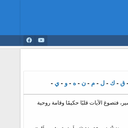
ق
-
ك
-
ل
-
م
-
ن
-
ه
-
و
-
ي
-
، فتصوغ الآيات قلبًا حكيمًا وقامة روحية