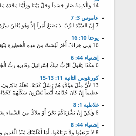
14 وَالْكَلِمَةُ صَارَ جَسَداً وَحَلَّ بَيْنَنَا وَرَأَيْنَا مَجْدَهُ مَجْداً كَمَا لِوَحِيدٍ مِنَ الآبِ مَمْلُوءاً نِعْمَةً وَحَقّاً.
عاموس 3: 7
7 إِنَّ السَّيِّدَ الرَّبَّ لاَ يَصْنَعُ أَمْراً إِلاَّ وَهُوَ يُعْلِنُ سِرَّهُ لِعَبِيدِهِ الأَنْبِيَاءِ.
يوحنا 10: 16
16 وَلِي خِرَافٌ أُخَرُ لَيْسَتْ مِنْ هَذِهِ الْحَظِيرَةِ يَنْبَغِي أَنْ آتِيَ بِتِلْكَ أَيْضاً فَتَسْمَعُ صَوْتِي وَتَكُونُ رَعِيَّةٌ وَاحِدَةٌ وَرَاعٍ وَاحِدٌ.
إشعياء 44: 6
6 هَكَذَا يَقُولُ الرَّبُّ مَلِكُ إِسْرَائِيلَ وَفَادِيهِ رَبُّ الْجُنُودِ: «أَنَا الأَوَّلُ وَأَنَا الآخِرُ وَلاَ إِلَهَ غَيْرِي.
كورنثوس الثانية 11: 13-15
عَظِيماً إِنْ كَانَ خُدَّامُهُ أَيْضاً يُغَيِّرُونَ شَكْلَهُمْ كَخُدَّامٍ 
غلاطية 1: 8
8 وَلَكِنْ إِنْ بَشَّرْنَاكُمْ نَحْنُ أَوْ مَلاَكٌ مِنَ السَّمَاءِ بِغَيْرِ مَا بَشَّرْنَاكُمْ، فَلْيَكُنْ «أَنَاثِيمَا».
إشعياء 44: 8
8 لاَ تَرْتَعِبُوا وَلاَ تَرْتَاعُوا. أَمَا أَعْلَمْتُكَ مُنْذُ الْقَدِيمِ وَأَخْبَرْتُكَ؟ فَأَنْتُمْ شُهُودِي. هَلْ يُوجَدُ إِلَهٌ غَيْرِي؟ وَلاَ صَخْرَةَ لاَ أَعْلَمُ بِهَا.