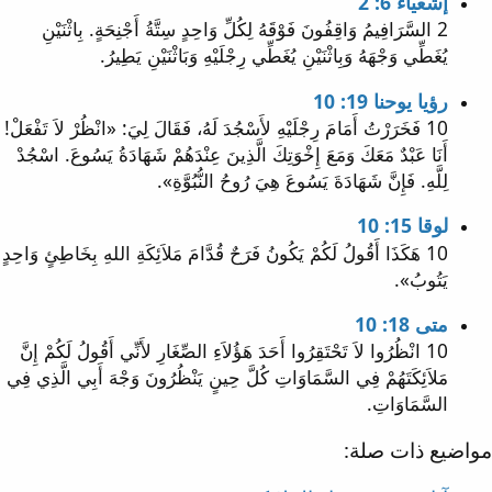
إشعياء 6: 2
2 السَّرَافِيمُ وَاقِفُونَ فَوْقَهُ لِكُلِّ وَاحِدٍ سِتَّةُ أَجْنِحَةٍ. بِاثْنَيْنِ
يُغَطِّي وَجْهَهُ وَبِاثْنَيْنِ يُغَطِّي رِجْلَيْهِ وَبَاثْنَيْنِ يَطِيرُ.
رؤيا يوحنا 19: 10
10 فَخَرَرْتُ أَمَامَ رِجْلَيْهِ لأَسْجُدَ لَهُ، فَقَالَ لِيَ: «انْظُرْ لاَ تَفْعَلْ!
أَنَا عَبْدٌ مَعَكَ وَمَعَ إِخْوَتِكَ الَّذِينَ عِنْدَهُمْ شَهَادَةُ يَسُوعَ. اسْجُدْ
لِلَّهِ. فَإِنَّ شَهَادَةَ يَسُوعَ هِيَ رُوحُ النُّبُوَّةِ».
لوقا 15: 10
10 هَكَذَا أَقُولُ لَكُمْ يَكُونُ فَرَحٌ قُدَّامَ مَلاَئِكَةِ اللهِ بِخَاطِئٍ وَاحِدٍ
يَتُوبُ».
متى 18: 10
10 انْظُرُوا لاَ تَحْتَقِرُوا أَحَدَ هَؤُلاَءِ الصِّغَارِ لأَنِّي أَقُولُ لَكُمْ إِنَّ
مَلاَئِكَتَهُمْ فِي السَّمَاوَاتِ كُلَّ حِينٍ يَنْظُرُونَ وَجْهَ أَبِي الَّذِي فِي
السَّمَاوَاتِ.
مواضيع ذات صلة: