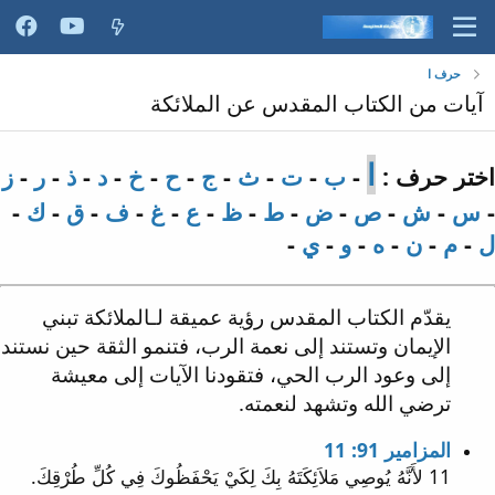
حرف ا
آيات من الكتاب المقدس عن الملائكة
ا
اختر حرف :
-
ب
-
ت
-
ث
-
ج
-
ح
-
خ
-
د
-
ذ
-
ر
-
ز
-
س
-
ش
-
ص
-
ض
-
ط
-
ظ
-
ع
-
غ
-
ف
-
ق
-
ك
-
ل
-
م
-
ن
-
ه
-
و
-
ي
-
يقدّم الكتاب المقدس رؤية عميقة لـالملائكة تبني
الإيمان وتستند إلى نعمة الرب، فتنمو الثقة حين نستند
إلى وعود الرب الحي، فتقودنا الآيات إلى معيشة
ترضي الله وتشهد لنعمته.
المزامير 91: 11
11 لأَنَّهُ يُوصِي مَلاَئِكَتَهُ بِكَ لِكَيْ يَحْفَظُوكَ فِي كُلِّ طُرْقِكَ.