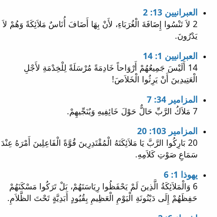
العبرانيين 13: 2
2 لاَ تَنْسُوا إِضَافَةَ الْغُرَبَاءِ، لأَنْ بِهَا أَضَافَ أُنَاسٌ مَلاَئِكَةً وَهُمْ لاَ
يَدْرُونَ.
العبرانيين 1: 14
14 أَلَيْسَ جَمِيعُهُمْ أَرْوَاحاً خَادِمَةً مُرْسَلَةً لِلْخِدْمَةِ لأَجْلِ
الْعَتِيدِينَ أَنْ يَرِثُوا الْخَلاَصَ!
المزامير 34: 7
7 مَلاَكُ الرَّبِّ حَالٌّ حَوْلَ خَائِفِيهِ وَيُنَجِّيهِمْ.
المزامير 103: 20
20 بَارِكُوا الرَّبَّ يَا مَلاَئِكَتَهُ الْمُقْتَدِرِينَ قُوَّةً الْفَاعِلِينَ أَمْرَهُ عِنْدَ
سَمَاعِ صَوْتِ كَلاَمِهِ.
يهوذا 1: 6
6 وَالْمَلاَئِكَةُ الَّذِينَ لَمْ يَحْفَظُوا رِيَاسَتَهُمْ، بَلْ تَرَكُوا مَسْكَنَهُمْ
حَفِظَهُمْ إِلَى دَيْنُونَةِ الْيَوْمِ الْعَظِيمِ بِقُيُودٍ أَبَدِيَّةٍ تَحْتَ الظَّلاَمِ.