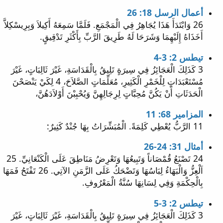
أعمال الرسل 18: 26
26 وَابْتَدَأَ هَذَا يُجَاهِرُ فِي الْمَجْمَعِ. فَلَمَّا سَمِعَهُ أَكِيلاَ وَبِرِيسْكِلاَّ
أَخَذَاهُ إِلَيْهِمَا وَشَرَحَا لَهُ طَرِيقَ الرَّبِّ بِأَكْثَرِ تَدْقِيقٍ.
تيطس 2: 3-4
3 كَذَلِكَ الْعَجَائِزُ فِي سِيرَةٍ تَلِيقُ بِالْقَدَاسَةِ، غَيْرَ ثَالِبَاتٍ، غَيْرَ
مُسْتَعْبَدَاتٍ لِلْخَمْرِ الْكَثِيرِ، مُعَلِّمَاتٍ الصَّلاَحَ، 4 لِكَيْ يَنْصَحْنَ
الْحَدَثَاتِ أَنْ يَكُنَّ مُحِبَّاتٍ لِرِجَالِهِنَّ وَيُحْبِبْنَ أَوْلاَدَهُنَّ،
المزامير 68: 11
11 الرَّبُّ يُعْطِي كَلِمَةً. الْمُبَشِّرَاتُ بِهَا جُنْدٌ كَثِيرٌ:
أمثال 31: 24-26
24 تَصْنَعُ قُمْصَاناً وَتَبِيعُهَا وَتَعْرِضُ مَنَاطِقَ عَلَى الْكَنْعَانِيِّ. 25
اَلْعِزُّ وَالْبَهَاءُ لِبَاسُهَا وَتَضْحَكُ عَلَى الزَّمَنِ الآتِي. 26 تَفْتَحُ فَمَهَا
بِالْحِكْمَةِ وَفِي لِسَانِهَا سُنَّةُ الْمَعْرُوفِ.
تيطس 2: 3-5
3 كَذَلِكَ الْعَجَائِزُ فِي سِيرَةٍ تَلِيقُ بِالْقَدَاسَةِ، غَيْرَ ثَالِبَاتٍ، غَيْرَ