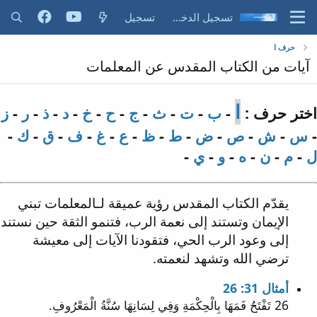
تسجيل الدخول
تسجيل
حرف ا
آيات من الكتاب المقدس عن المعلمات
ا
اختر حرف :
-
ب
-
ت
-
ث
-
ج
-
ح
-
خ
-
د
-
ذ
-
ر
-
ز
-
س
-
ش
-
ص
-
ض
-
ط
-
ظ
-
ع
-
غ
-
ف
-
ق
-
ك
-
ل
-
م
-
ن
-
ه
-
و
-
ي
-
يقدّم الكتاب المقدس رؤية عميقة لـالمعلمات تبني
الإيمان وتستند إلى نعمة الرب، فتنمو الثقة حين نستند
إلى وعود الرب الحي، فتقودنا الآيات إلى معيشة
ترضي الله وتشهد لنعمته.
أمثال 31: 26
26 تَفْتَحُ فَمَهَا بِالْحِكْمَةِ وَفِي لِسَانِهَا سُنَّةُ الْمَعْرُوفِ.