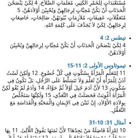
مُسْتَعْبَدَاتٍ لِلْخَمْرِ الْكَثِيرِ، مُعَلِّمَاتٍ الصَّلاَحَ، 4 لِكَيْ يَنْصَحْنَ
الْحَدَثَاتِ أَنْ يَكُنَّ مُحِبَّاتٍ لِرِجَالِهِنَّ وَيُحْبِبْنَ أَوْلاَدَهُنَّ، 5
مُتَعَقِّلاَتٍ، عَفِيفَاتٍ، مُلاَزِمَاتٍ بُيُوتَهُنَّ، صَالِحَاتٍ، خَاضِعَاتٍ
لِرِجَالِهِنَّ، لِكَيْ لاَ يُجَدَّفَ عَلَى كَلِمَةِ اللهِ.
تيطس 2: 4
4 لِكَيْ يَنْصَحْنَ الْحَدَثَاتِ أَنْ يَكُنَّ مُحِبَّاتٍ لِرِجَالِهِنَّ وَيُحْبِبْنَ
أَوْلاَدَهُنَّ،
تيموثاوس الأولى 2: 11-15
11 لِتَتَعَلَّمِ الْمَرْأَةُ بِسُكُوتٍ فِي كُلِّ خُضُوعٍ. 12 وَلَكِنْ لَسْتُ
آذَنُ لِلْمَرْأَةِ أَنْ تُعَلِّمَ وَلاَ تَتَسَلَّطَ عَلَى الرَّجُلِ، بَلْ تَكُونُ فِي
سُكُوتٍ، 13 لأَنَّ آدَمَ جُبِلَ أَوَّلاً ثُمَّ حَوَّاءُ، 14 وَآدَمُ لَمْ يُغْوَ لَكِنَّ
الْمَرْأَةَ أُغْوِيَتْ فَحَصَلَتْ فِي التَّعَدِّي، 15 وَلَكِنَّهَا سَتَخْلُصُ
بِوِلاَدَةِ الأَوْلاَدِ، إِنْ ثَبَتْنَ فِي الإِيمَانِ وَالْمَحَبَّةِ وَالْقَدَاسَةِ مَعَ
التَّعَقُّلِ.
أمثال 31: 10-31
10 اِمْرَأَةٌ فَاضِلَةٌ مَنْ يَجِدُهَا؟ لأَنَّ ثَمَنَهَا يَفُوقُ اللَّآلِئَ. 11 بِهَا
يَثِقُ قَلْبُ زَوْجِهَا فَلاَ يَحْتَاجُ إِلَى غَنِيمَةٍ. 12 تَصْنَعُ لَهُ خَيْراً لاَ