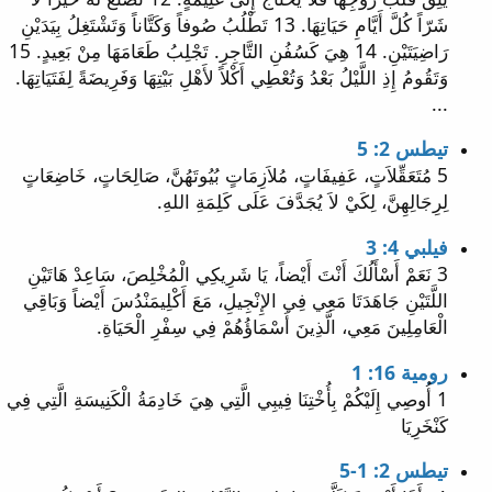
شَرّاً كُلَّ أَيَّامِ حَيَاتِهَا. 13 تَطْلُبُ صُوفاً وَكَتَّاناً وَتَشْتَغِلُ بِيَدَيْنِ
رَاضِيَتَيْنِ. 14 هِيَ كَسُفُنِ التَّاجِرِ. تَجْلِبُ طَعَامَهَا مِنْ بَعِيدٍ. 15
وَتَقُومُ إِذِ اللَّيْلُ بَعْدُ وَتُعْطِي أَكْلاً لأَهْلِ بَيْتِهَا وَفَرِيضَةً لِفَتَيَاتِهَا.
...
تيطس 2: 5
5 مُتَعَقِّلاَتٍ، عَفِيفَاتٍ، مُلاَزِمَاتٍ بُيُوتَهُنَّ، صَالِحَاتٍ، خَاضِعَاتٍ
لِرِجَالِهِنَّ، لِكَيْ لاَ يُجَدَّفَ عَلَى كَلِمَةِ اللهِ.
فيلبي 4: 3
3 نَعَمْ أَسْأَلُكَ أَنْتَ أَيْضاً، يَا شَرِيكِي الْمُخْلِصَ، سَاعِدْ هَاتَيْنِ
اللَّتَيْنِ جَاهَدَتَا مَعِي فِي الإِنْجِيلِ، مَعَ أَكْلِيمَنْدُسَ أَيْضاً وَبَاقِي
الْعَامِلِينَ مَعِي، الَّذِينَ أَسْمَاؤُهُمْ فِي سِفْرِ الْحَيَاةِ.
رومية 16: 1
1 أُوصِي إِلَيْكُمْ بِأُخْتِنَا فِيبِي الَّتِي هِيَ خَادِمَةُ الْكَنِيسَةِ الَّتِي فِي
كَنْخَرِيَا
تيطس 2: 1-5