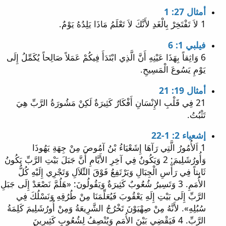
أمثال 27: 1
1 لاَ تَفْتَخِرْ بِالْغَدِ لأَنَّكَ لاَ تَعْلَمُ مَاذَا يَلِدُهُ يَوْمٌ.
فيلبي 1: 6
6 وَاثِقاً بِهَذَا عَيْنِهِ أَنَّ الَّذِي ابْتَدَأَ فِيكُمْ عَمَلاً صَالِحاً يُكَمِّلُ إِلَى
يَوْمِ يَسُوعَ الْمَسِيحِ.
أمثال 19: 21
21 فِي قَلْبِ الإِنْسَانِ أَفْكَارٌ كَثِيرَةٌ لَكِنْ مَشُورَةُ الرَّبِّ هِيَ
تَثْبُتُ.
إشعياء 2: 1-22
1 اَلأُمُورُ الَّتِي رَآهَا إِشَعْيَاءُ بْنُ آمُوصَ مِنْ جِهَةِ يَهُوذَا
وَأُورُشَلِيمَ: 2 وَيَكُونُ فِي آخِرِ الأَيَّامِ أَنَّ جَبَلَ بَيْتِ الرَّبِّ يَكُونُ
ثَابِتاً فِي رَأْسِ الْجِبَالِ وَيَرْتَفِعُ فَوْقَ التِّلاَلِ وَتَجْرِي إِلَيْهِ كُلُّ
الأُمَمِ. 3 وَتَسِيرُ شُعُوبٌ كَثِيرَةٌ وَيَقُولُونَ: «هَلُمَّ نَصْعَدْ إِلَى جَبَلِ
الرَّبِّ إِلَى بَيْتِ إِلَهِ يَعْقُوبَ فَيُعَلِّمَنَا مِنْ طُرُقِهِ وَنَسْلُكَ فِي
سُبُلِهِ». لأَنَّهُ مِنْ صِهْيَوْنَ تَخْرُجُ الشَّرِيعَةُ وَمِنْ أُورُشَلِيمَ كَلِمَةُ
الرَّبِّ. 4 فَيَقْضِي بَيْنَ الأُمَمِ وَيُنْصِفُ لِشُعُوبٍ كَثِيرِينَ