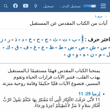
تسجيل الدخول
تسجيل
حرف ا
آيات من الكتاب المقدس عن المستقبل
ا
اختر حرف :
-
ب
-
ت
-
ث
-
ج
-
ح
-
خ
-
د
-
ذ
-
ر
-
ز
-
س
-
ش
-
ص
-
ض
-
ط
-
ظ
-
ع
-
غ
-
ف
-
ق
-
ك
-
ل
-
م
-
ن
-
ه
-
و
-
ي
-
يمنحنا الكتاب المقدس فهمًا مستقيمًا لـالمستقبل
يهذب القلب، فتنير الآيات قرارات الحياة وتقوم
المسير، فتصوغ الآيات قلبًا حكيمًا وقامة روحية متزنة.
إرميا 29: 11
11 لأَنِّي عَرَفْتُ الأَفْكَارَ الَّتِي أَنَا مُفْتَكِرٌ بِهَا عَنْكُمْ يَقُولُ الرَّبُّ
أَفْكَارَ سَلاَمٍ لاَ شَرٍّ لأُعْطِيَكُمْ آخِرَةً وَرَجَاءً.