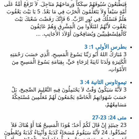
فَيَطْبَعُونَ سُيُوفَهُمْ سِكَكاً وَرِمَاحَهُمْ مَنَاجِلَ. لاَ تَرْفَعُ أُمَّةٌ عَلَى
أُمَّةٍ سَيْفاً وَلاَ يَتَعَلَّمُونَ الْحَرْبَ فِي مَا بَعْدُ. 5 يَا بَيْتَ يَعْقُوبَ
هَلُمَّ فَنَسْلُكُ فِي نُورِ الرَّبِّ. 6 فَإِنَّكَ رَفَضْتَ شَعْبَكَ بَيْتَ
يَعْقُوبَ لأَنَّهُمُ امْتَلَأُوا مِنَ الْمَشْرِقِ وَهُمْ عَائِفُونَ
كَالْفِلِسْطِينِيِّينَ وَيُصَافِحُونَ أَوْلاَدَ الأَجَانِبِ. ...
بطرس الأولى 1: 3
3 مُبَارَكٌ اللهُ أَبُو رَبِّنَا يَسُوعَ الْمَسِيحِ، الَّذِي حَسَبَ رَحْمَتِهِ
الْكَثِيرَةِ وَلَدَنَا ثَانِيَةً لِرَجَاءٍ حَيٍّ، بِقِيَامَةِ يَسُوعَ الْمَسِيحِ مِنَ
الأَمْوَاتِ،
تيموثاوس الثانية 4: 3
3 لأَنَّهُ سَيَكُونُ وَقْتٌ لاَ يَحْتَمِلُونَ فِيهِ التَّعْلِيمَ الصَّحِيحَ، بَلْ
حَسَبَ شَهَوَاتِهِمُ الْخَاصَّةِ يَجْمَعُونَ لَهُمْ مُعَلِّمِينَ مُسْتَحِكَّةً
مَسَامِعُهُمْ،
متى 24: 23-27
23 حِينَئِذٍ إِنْ قَالَ لَكُمْ أَحَدٌ: هُوَذَا الْمَسِيحُ هُنَا أَوْ هُنَاكَ فَلاَ
تُصَدِّقُوا. 24 لأَنَّهُ سَيَقُومُ مُسَحَاءُ كَذَبَةٌ وَأَنْبِيَاءُ كَذَبَةٌ وَيُعْطُونَ