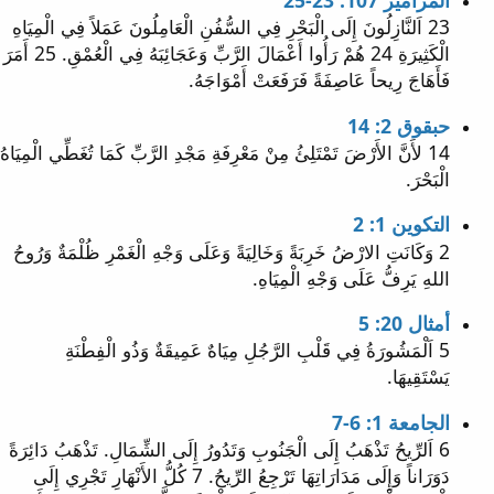
23 اَلنَّازِلُونَ إِلَى الْبَحْرِ فِي السُّفُنِ الْعَامِلُونَ عَمَلاً فِي الْمِيَاهِ
الْكَثِيرَةِ 24 هُمْ رَأُوا أَعْمَالَ الرَّبِّ وَعَجَائِبَهُ فِي الْعُمْقِ. 25 أَمَرَ
فَأَهَاجَ رِيحاً عَاصِفَةً فَرَفَعَتْ أَمْوَاجَهُ.
حبقوق 2: 14
14 لأَنَّ الأَرْضَ تَمْتَلِئُ مِنْ مَعْرِفَةِ مَجْدِ الرَّبِّ كَمَا تُغَطِّي الْمِيَاهُ
الْبَحْرَ.
التكوين 1: 2
2 وَكَانَتِ الارْضُ خَرِبَةً وَخَالِيَةً وَعَلَى وَجْهِ الْغَمْرِ ظُلْمَةٌ وَرُوحُ
اللهِ يَرِفُّ عَلَى وَجْهِ الْمِيَاهِ.
أمثال 20: 5
5 اَلْمَشُورَةُ فِي قَلْبِ الرَّجُلِ مِيَاهٌ عَمِيقَةٌ وَذُو الْفِطْنَةِ
يَسْتَقِيهَا.
الجامعة 1: 6-7
6 اَلرِّيحُ تَذْهَبُ إِلَى الْجَنُوبِ وَتَدُورُ إِلَى الشِّمَالِ. تَذْهَبُ دَائِرَةً
دَوَرَاناً وَإِلَى مَدَارَاتِهَا تَرْجِعُ الرِّيحُ. 7 كُلُّ الأَنْهَارِ تَجْرِي إِلَى