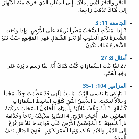
الْبَحْرِ وَالْبَحْرُ لَيْسَ بِمَلآنَ. إِلَى الْمَكَانِ الَّذِي جَرَتْ مِنْهُ الأَنْهَارُ
إِلَى هُنَاكَ تَذْهَبُ رَاجِعَةً.
الجامعة 11: 3
3 إِذَا امْتَلَأَتِ السُّحُبُ مَطَراً تُرِيقُهُ عَلَى الأَرْضِ. وَإِذَا وَقَعَتِ
الشَّجَرَةُ نَحْوَ الْجَنُوبِ أَوْ نَحْوَ الشِّمَالِ فَفِي الْمَوْضِعِ حَيْثُ تَقَعُ
الشَّجَرَةُ هُنَاكَ تَكُونُ.
أمثال 8: 27
27 لَمَّا ثَبَّتَ السَّمَاوَاتِ كُنْتُ هُنَاكَ أَنَا. لَمَّا رَسَمَ دَائِرَةً عَلَى
وَجْهِ الْغَمْرِ.
المزامير 104: 1-35
1 بَارِكِي يَا نَفْسِي الرَّبَّ. يَا رَبُّ إِلَهِي قَدْ عَظُمْتَ جِدّاً. مَجْداً
وَجَلاَلاً لَبِسْتَ. 2 اللاَّبِسُ النُّورَ كَثَوْبٍ الْبَاسِطُ السَّمَاوَاتِ
كَشُقَّةٍ. 3 الْمُسَقِّفُ عَلاَلِيَهُ بِالْمِيَاهِ. الْجَاعِلُ السَّحَابَ مَرْكَبَتَهُ.
الْمَاشِي عَلَى أَجْنِحَةِ الرِّيحِ. 4 الصَّانِعُ مَلاَئِكَتَهُ رِيَاحاً وَخُدَّامَهُ
نَاراً مُلْتَهِبَةً. 5 الْمُؤَسِّسُ الأَرْضَ عَلَى قَوَاعِدِهَا فَلاَ تَتَزَعْزَعُ
إِلَى الدَّهْرِ وَالأَبَدِ. 6 كَسَوْتَهَا الْغَمْرَ كَثَوْبٍ. فَوْقَ الْجِبَالِ تَقِفُ
الْمِيَاهُ. ...