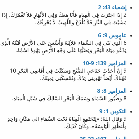
إشعياء 43: 2
2 إِذَا اجْتَزْتَ فِي الْمِيَاهِ فَأَنَا مَعَكَ وَفِي الأَنْهَارِ فَلاَ تَغْمُرُكَ. إِذَا
مَشَيْتَ فِي النَّارِ فَلاَ تُلْذَعُ وَاللَّهِيبُ لاَ يُحْرِقُكَ.
عاموس 9: 6
6 الَّذِي بَنَى فِي السَّمَاءِ عَلاَلِيَهُ وَأَسَّسَ عَلَى الأَرْضِ قُبَّتَهُ الَّذِي
يَدْعُو مِيَاهَ الْبَحْرِ وَيَصُبُّهَا عَلَى وَجْهِ الأَرْضِ يَهْوَهُ اسْمُهُ.
المزامير 139: 9-10
9 إِنْ أَخَذْتُ جَنَاحَيِ الصُّبْحِ وَسَكَنْتُ فِي أَقَاصِي الْبَحْرِ 10
فَهُنَاكَ أَيْضاً تَهْدِينِي يَدُكَ وَتُمْسِكُنِي يَمِينُكَ.
المزامير 8: 8
8 وَطُيُورَ السَّمَاءِ وَسَمَكَ الْبَحْرِ السَّالِكَ فِي سُبُلِ الْمِيَاهِ.
التكوين 1: 9
9 وَقَالَ اللهُ: «لِتَجْتَمِعِ الْمِيَاهُ تَحْتَ السَّمَاءِ الَى مَكَانٍ وَاحِدٍ
وَلْتَظْهَرِ الْيَابِسَةُ». وَكَانَ كَذَلِكَ.
المزامير 107: 23-25