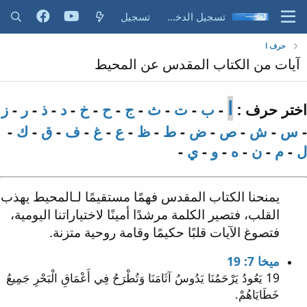
تسجيل الدخول
تسجيل
حرف ا
آيات من الكتاب المقدس عن المحيط
ا
اختر حرف :
-
ب
-
ت
-
ث
-
ج
-
ح
-
خ
-
د
-
ذ
-
ر
-
ز
-
س
-
ش
-
ص
-
ض
-
ط
-
ظ
-
ع
-
غ
-
ف
-
ق
-
ك
-
ل
-
م
-
ن
-
ه
-
و
-
ي
-
يمنحنا الكتاب المقدس فهمًا مستقيمًا لـالمحيط يهذب
القلب، فتصير الكلمة مرشدًا أمينًا لاختياراتنا اليومية،
فتصوغ الآيات قلبًا حكيمًا وقامة روحية متزنة.
ميخا 7: 19
19 يَعُودُ يَرْحَمُنَا يَدُوسُ آثَامَنَا وَتُطْرَحُ فِي أَعْمَاقِ الْبَحْرِ جَمِيعُ
خَطَايَاهُمْ.