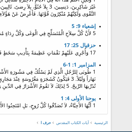
التَّقْوَى وَلَكِنَّهُمْ مُنْكِرُونَ قُوَّتَهَا. فَأَعْرِضْ عَنْ هَؤُلاَءِ. 6 فَإِنَّهُ مِنْ هَؤُلاَءِ هُمُ الَّذِينَ يَدْخُلُونَ الْبُيُوتَ، وَيَسْبُونَ نُسَيَّاتٍ مُحَمَّلاَتٍ خَطَايَا، مُنْسَاقَاتٍ بِشَهَوَاتٍ مُخْتَلِفَ
إشعياء 9: 5
5 لأَنَّ كُلَّ سِلاَحِ الْمُتَسَلِّحِ فِي الْوَغَى وَكُلَّ رِدَاءٍ مُدَحْرَجٍ فِي الدِّمَاءِ يَكُونُ لِلْحَرِيقِ مَأْكَلاً لِلنَّارِ.
حزقيال 25: 17
17 وَأُجْرِي عَلَيْهِمْ نَقْمَاتٍ عَظِيمَةً بِتَأْدِيبِ سَخَطٍ فَيَعْلَمُونَ أَنِّي أَنَا الرَّبُّ, إِذْ أَجْعَلُ نَقْمَتِي عَلَيْهِمْ].
المزامير 1: 1-6
تُذَرِّيهَا الرِّيحُ. 5 لِذَلِكَ لاَ تَقُومُ الأَشْرَارُ فِي الدِّينِ وَلاَ الْخُطَاةُ فِي جَمَاعَةِ الأَبْرَارِ. 6 لأَنَّ الرَّبَّ يَعْلَمُ طَرِيقَ الأَبْرَارِ أَمَّا طَرِيقُ الأَشْرَارِ فَتَهْلِكُ.
يوحنا الأولى 4: 1
1 أَيُّهَا الأَحِبَّاءُ، لاَ تُصَدِّقُوا كُلَّ رُوحٍ، بَلِ امْتَحِنُوا الأَرْوَاحَ: هَلْ هِيَ مِنَ اللهِ؟ لأَنَّ أَنْبِيَاءَ كَذَبَةً كَثِيرِينَ قَدْ خَرَجُوا إِلَى الْعَالَمِ.
الرئيسية
آيات الكتاب المقدس
حرف ا