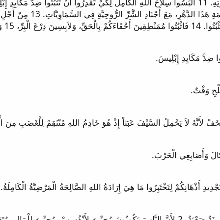
الرُّؤَسَاءِ، مَعَ السَّلاَطِينِ، مَ
إِنْجِيلِ السَّلاَمِ. ...
1 وَلَكِنِ اعْلَمْ هَذَا أَنَّهُ فِي الأَيَّامِ الأَخِيرَةِ سَتَأْتِي أَزْمِنَةٌ صَعْبَةٌ، 2 لأَنَّ النَّاسَ يَكُونُونَ مُحِبِّ