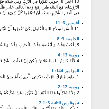
فِي الْيَوْمِ الشِّرِّيرِ، وَبَعْدَ أَنْ تُتَمِّمُوا كُلَّ شَيْءٍ أَنْ تَثْبُتُوا. 14 فَاثْبُتُوا مُمَنْطِقِينَ أَحْقَاءَكُمْ بِالْحَقِّ، وَلاَبِسِينَ دِرْعَ الْبِرِّ، 15 وَحَاذِينَ أَرْجُلَكُمْ بِاسْتِعْدَادِ 
أفسس 6: 11
11 الْبَسُوا سِلاَحَ اللهِ الْكَامِلَ لِكَيْ تَقْدِرُوا أَنْ تَثْبُتُوا ضِدَّ مَكَايِدِ إِبْلِيسَ.
الجامعة 3: 8
8 لِلْحُبِّ وَقْتٌ وَلِلْبُغْضَةِ وَقْتٌ. لِلْحَرْبِ وَقْتٌ وَلِلصُّلْحِ وَقْتٌ.
رومية 13: 4
4 لأَنَّهُ خَادِمُ اللهِ لِلصَّلاَحِ! وَلَكِنْ إِنْ فَعَلْتَ الشَّرَّ فَخَفْ لأَنَّهُ لاَ يَحْمِلُ السَّيْفَ عَبَثاً إِذْ هُوَ خَادِمُ اللهِ مُنْتَقِمٌ لِلْغَضَبِ مِنَ الَّذِي يَفْعَلُ الشَّرَّ.
المزامير 144: 1
1 لِدَاوُدَ مُبَارَكٌ الرَّبُّ صَخْرَتِي الَّذِي يُعَلِّمُ يَدَيَّ الْقِتَالَ وَأَصَابِعِي الْحَرْبَ.
رومية 12: 2
2 وَلاَ تُشَاكِلُوا هَذَا الدَّهْرَ بَلْ تَغَيَّرُوا عَنْ شَكْلِكُمْ بِتَجْدِيدِ أَذْهَانِكُمْ لِتَخْتَبِرُوا مَا هِيَ إِرَادَةُ اللهِ الصَّالِحَةُ الْمَرْضِيَّةُ الْكَامِلَةُ.
تيموثاوس الثانية 3: 1-7