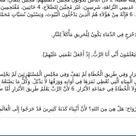
ةٍ. ...