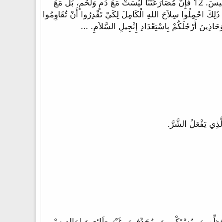
10 أَخِيراً يَا إِخْوَتِي تَقَوُّوا فِي الرَّبِّ وَفِي شِدَّةِ قُوَّتِهِ. 11 الْبَسُوا سِلاَحَ اللهِ الْكَامِلَ لِكَيْ تَقْدِرُوا أَنْ تَثْبُتُوا ضِدَّ مَكَايِدِ إِبْلِيسَ. 12 فَإِنَّ مُصَارَعَتَنَا لَيْسَتْ مَعَ دَمٍ وَلَحْمٍ، بَلْ مَعَ
عَ وُلاَةِ الْعَالَمِ، عَلَى ظُلْمَةِ هَذَا الدَّهْرِ، مَعَ أَجْنَادِ الشَّرِّ الرُّوحِيَّةِ فِي السَّمَاوِيَّاتِ. 13 مِنْ أَجْلِ ذَلِكَ احْمِلُوا سِلاَحَ اللهِ الْكَامِلَ لِكَيْ تَقْدِرُوا أَنْ تُقَاوِمُوا
ينَ لأَنْفُسِهِمْ، مُحِبِّينَ لِلْمَالِ، مُتَعَظِّمِينَ، مُسْتَكْبِرِينَ، مُجَدِّفِينَ، غَيْرَ طَائِعِينَ لِوَالِدِيهِمْ،