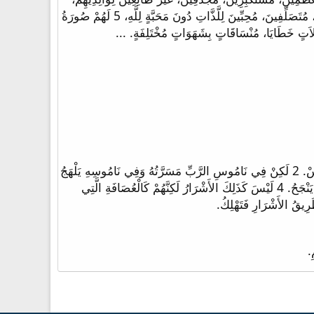
غَيْرَ شَاكِرِينَ، دَنِسِينَ، 3 بِلاَ حُنُوٍّ، بِلاَ رِضىً، ثَالِبِينَ، عَدِيمِي النَّزَاهَةِ، شَرِسِينَ، غَيْرَ مُحِبِّينَ لِلصَّلاَحِ، 4 خَائِنِينَ، مُقْتَحِمِينَ، مُتَصَلِّفِينَ، مُحِبِّينَ لِلَّذَّاتِ دُونَ مَحَبَّةٍ لِلَّهِ، 5 لَهُمْ صُورَةُ
1 طُوبَى لِلرَّجُلِ الَّذِي لَمْ يَسْلُكْ فِي مَشُورَةِ الأَشْرَارِ وَفِي طَرِيقِ الْخُطَاةِ لَمْ يَقِفْ وَفِي مَجْلِسِ الْمُسْتَهْزِئِينَ لَمْ يَجْلِسْ. 2 لَكِنْ فِي نَامُوسِ الرَّبِّ مَسَرَّتُهُ وَفِي نَامُوسِهِ يَلْهَجُ
نَهَاراً وَلَيْلاً. 3 فَيَكُونُ كَشَجَرَةٍ مَغْرُوسَةٍ عِنْدَ مَجَارِيِِ الْمِيَاهِ الَّتِي تُعْطِي ثَمَرَهَا فِي أَوَانِهِ وَوَرَقُهَا لاَ يَذْبُلُ. وَكُلُّ مَا يَصْنَعُهُ يَنْجَحُ. 4 لَيْسَ كَذَلِكَ الأَشْرَارُ لَكِنَّهُمْ كَالْعُصَافَةِ الَّتِي