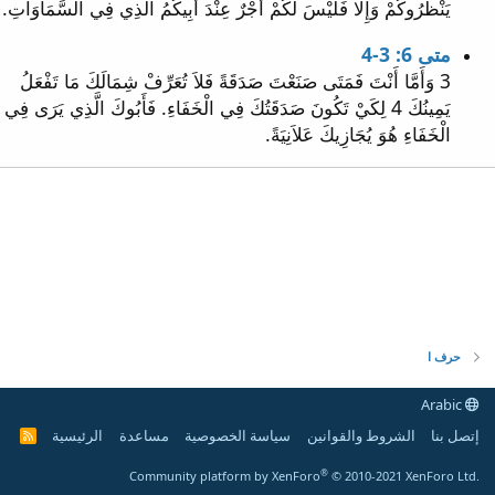
يَنْظُرُوكُمْ وَإِلَّا فَلَيْسَ لَكُمْ أَجْرٌ عِنْدَ أَبِيكُمُ الَّذِي فِي السَّمَاوَاتِ.
متى 6: 3-4
3 وَأَمَّا أَنْتَ فَمَتَى صَنَعْتَ صَدَقَةً فَلاَ تُعَرِّفْ شِمَالَكَ مَا تَفْعَلُ
يَمِينُكَ 4 لِكَيْ تَكُونَ صَدَقَتُكَ فِي الْخَفَاءِ. فَأَبُوكَ الَّذِي يَرَى فِي
الْخَفَاءِ هُوَ يُجَازِيكَ عَلاَنِيَةً.
حرف ا
Arabic
إتصل بنا
الشروط والقوانين
سياسة الخصوصية
مساعدة
الرئيسية
R
S
S
®
Community platform by XenForo
© 2010-2021 XenForo Ltd.