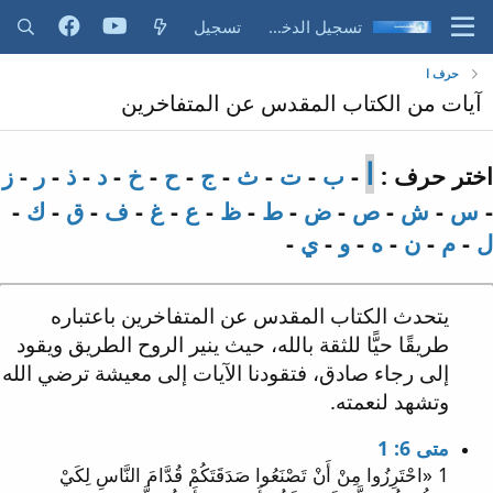
تسجيل الدخول
تسجيل
حرف ا
آيات من الكتاب المقدس عن المتفاخرين
ا
اختر حرف :
-
ب
-
ت
-
ث
-
ج
-
ح
-
خ
-
د
-
ذ
-
ر
-
ز
-
س
-
ش
-
ص
-
ض
-
ط
-
ظ
-
ع
-
غ
-
ف
-
ق
-
ك
-
ل
-
م
-
ن
-
ه
-
و
-
ي
-
يتحدث الكتاب المقدس عن المتفاخرين باعتباره
طريقًا حيًّا للثقة بالله، حيث ينير الروح الطريق ويقود
إلى رجاء صادق، فتقودنا الآيات إلى معيشة ترضي الله
وتشهد لنعمته.
متى 6: 1
1 «احْتَرِزُوا مِنْ أَنْ تَصْنَعُوا صَدَقَتَكُمْ قُدَّامَ النَّاسِ لِكَيْ