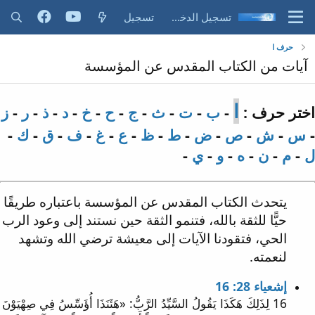
تسجيل الدخول
تسجيل
حرف ا
آيات من الكتاب المقدس عن المؤسسة
ا
اختر حرف :
-
ب
-
ت
-
ث
-
ج
-
ح
-
خ
-
د
-
ذ
-
ر
-
ز
-
س
-
ش
-
ص
-
ض
-
ط
-
ظ
-
ع
-
غ
-
ف
-
ق
-
ك
-
ل
-
م
-
ن
-
ه
-
و
-
ي
-
يتحدث الكتاب المقدس عن المؤسسة باعتباره طريقًا
حيًّا للثقة بالله، فتنمو الثقة حين نستند إلى وعود الرب
الحي، فتقودنا الآيات إلى معيشة ترضي الله وتشهد
لنعمته.
إشعياء 28: 16
16 لِذَلِكَ هَكَذَا يَقُولُ السَّيِّدُ الرَّبُّ: «هَئَنَذَا أُؤَسِّسُ فِي صِهْيَوْنَ