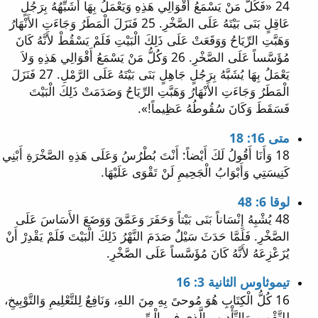
24 «فَكُلُّ مَنْ يَسْمَعُ أَقْوَالِي هَذِهِ وَيَعْمَلُ بِهَا أُشَبِّهُهُ بِرَجُلٍ
عَاقِلٍ بَنَى بَيْتَهُ عَلَى الصَّخْرِ. 25 فَنَزَلَ الْمَطَرُ وَجَاءَتِ الأَنْهَارُ
وَهَبَّتِ الرِّيَاحُ وَوَقَعَتْ عَلَى ذَلِكَ الْبَيْتِ فَلَمْ يَسْقُطْ لأَنَّهُ كَانَ
مُؤَسَّساً عَلَى الصَّخْرِ. 26 وَكُلُّ مَنْ يَسْمَعُ أَقْوَالِي هَذِهِ وَلاَ
يَعْمَلُ بِهَا يُشَبَّهُ بِرَجُلٍ جَاهِلٍ بَنَى بَيْتَهُ عَلَى الرَّمْلِ. 27 فَنَزَلَ
الْمَطَرُ وَجَاءَتِ الأَنْهَارُ وَهَبَّتِ الرِّيَاحُ وَصَدَمَتْ ذَلِكَ الْبَيْتَ
فَسَقَطَ وَكَانَ سُقُوطُهُ عَظِيماً!».
متى 16: 18
18 وَأَنَا أَقُولُ لَكَ أَيْضاً: أَنْتَ بُطْرُسُ وَعَلَى هَذِهِ الصَّخْرَةِ أَبْنِي
كَنِيسَتِي وَأَبْوَابُ الْجَحِيمِ لَنْ تَقْوَى عَلَيْهَا.
لوقا 6: 48
48 يُشْبِهُ إِنْسَاناً بَنَى بَيْتاً وَحَفَرَ وَعَمَّقَ وَوَضَعَ الأَسَاسَ عَلَى
الصَّخْرِ. فَلَمَّا حَدَثَ سَيْلٌ صَدَمَ النَّهْرُ ذَلِكَ الْبَيْتَ فَلَمْ يَقْدِرْ أَنْ
يُزَعْزِعَهُ لأَنَّهُ كَانَ مُؤَسَّساً عَلَى الصَّخْرِ.
تيموثاوس الثانية 3: 16
16 كُلُّ الْكِتَابِ هُوَ مُوحىً بِهِ مِنَ اللهِ، وَنَافِعٌ لِلتَّعْلِيمِ وَالتَّوْبِيخِ،
لِلتَّقْوِيمِ وَالتَّأْدِيبِ الَّذِي فِي الْبِرِّ،