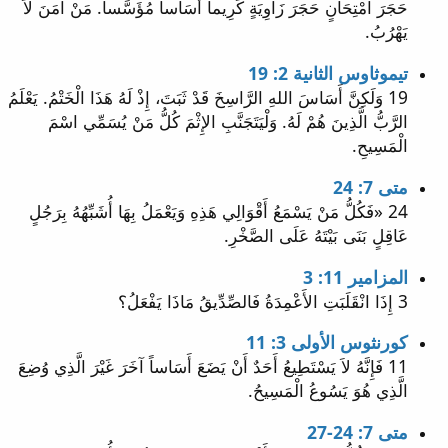
حَجَرَ امْتِحَانٍ حَجَرَ زَاوِيَةٍ كَرِيماً أَسَاساً مُؤَسَّساً. مَنْ آمَنَ لاَ
يَهْرُبُ.
تيموثاوس الثانية 2: 19
19 وَلَكِنَّ أَسَاسَ اللهِ الرَّاسِخَ قَدْ ثَبَتَ، إِذْ لَهُ هَذَا الْخَتْمُ. يَعْلَمُ
الرَّبُّ الَّذِينَ هُمْ لَهُ. وَلْيَتَجَنَّبِ الإِثْمَ كُلُّ مَنْ يُسَمِّي اسْمَ
الْمَسِيحِ.
متى 7: 24
24 «فَكُلُّ مَنْ يَسْمَعُ أَقْوَالِي هَذِهِ وَيَعْمَلُ بِهَا أُشَبِّهُهُ بِرَجُلٍ
عَاقِلٍ بَنَى بَيْتَهُ عَلَى الصَّخْرِ.
المزامير 11: 3
3 إِذَا انْقَلَبَتِ الأَعْمِدَةُ فَالصِّدِّيقُ مَاذَا يَفْعَلُ؟
كورنثوس الأولى 3: 11
11 فَإِنَّهُ لاَ يَسْتَطِيعُ أَحَدٌ أَنْ يَضَعَ أَسَاساً آخَرَ غَيْرَ الَّذِي وُضِعَ
الَّذِي هُوَ يَسُوعُ الْمَسِيحُ.
متى 7: 24-27