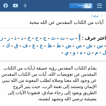
حرف ا
آيات من الكتاب المقدس عن الله محبة
ا
اختر حرف :
-
ب
-
ت
-
ث
-
ج
-
ح
-
خ
-
د
-
ذ
-
ر
-
ز
-
س
-
ش
-
ص
-
ض
-
ط
-
ظ
-
ع
-
غ
-
ف
-
ق
-
ك
-
ل
-
م
-
ن
-
ه
-
و
-
ي
-
يقدّم الكتاب المقدس رؤية عميقة لـآيات من الكتاب
المقدس عن تعويضات الله، آيات من الكتاب المقدس
عن وجود الله معنا وصلاة لطلب المعونة من الله تبني
الإيمان وتستند إلى نعمة الرب، حيث ينير الروح
الطريق ويقود إلى رجاء صادق، فتقودنا الآيات إلى
معيشة ترضي الله وتشهد لنعمته.