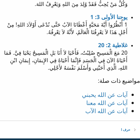
وَكُلُّ مَنْ يُحِبُّ فَقَدْ وُلِدَ مِنَ اللهِ وَيَعْرِفُ اللهَ.
يوحنا الأولى 3: 1
1 أُنْظُرُوا أَيَّةَ مَحَبَّةٍ أَعْطَانَا الآبُ حَتَّى نُدْعَى أَوْلاَدَ اللهِ! مِنْ
أَجْلِ هَذَا لاَ يَعْرِفُنَا الْعَالَمُ، لأَنَّهُ لاَ يَعْرِفُهُ.
غلاطية 2: 20
20 مَعَ الْمَسِيحِ صُلِبْتُ، فَأَحْيَا لاَ أَنَا بَلِ الْمَسِيحُ يَحْيَا فِيَّ. فَمَا
أَحْيَاهُ الآنَ فِي الْجَسَدِ فَإِنَّمَا أَحْيَاهُ فِي الإِيمَانِ، إِيمَانِ ابْنِ
اللهِ، الَّذِي أَحَبَّنِي وَأَسْلَمَ نَفْسَهُ لأَجْلِي.
مواضيع ذات صلة:
آيات عن الله يحبني
آيات عن الله معنا
آيات عن الله الآب
حرف ا