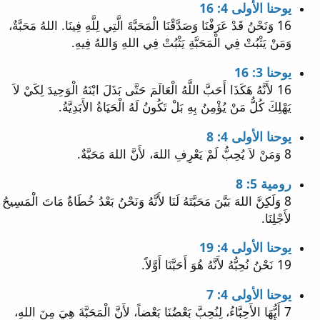
يوحنا الأولى 4: 16
16 وَنَحْنُ قَدْ عَرَفْنَا وَصَدَّقْنَا الْمَحَبَّةَ الَّتِي لِلَّهِ فِينَا. اللهُ مَحَبَّةٌ،
وَمَنْ يَثْبُتْ فِي الْمَحَبَّةِ يَثْبُتْ فِي اللهِ وَاللهُ فِيهِ.
يوحنا 3: 16
16 لأَنَّهُ هَكَذَا أَحَبَّ اللَّهُ الْعَالَمَ حَتَّى بَذَلَ ابْنَهُ الْوَحِيدَ لِكَيْ لاَ
يَهْلِكَ كُلُّ مَنْ يُؤْمِنُ بِهِ بَلْ تَكُونُ لَهُ الْحَيَاةُ الأَبَدِيَّةُ.
يوحنا الأولى 4: 8
8 وَمَنْ لاَ يُحِبُّ لَمْ يَعْرِفِ اللهَ، لأَنَّ اللهَ مَحَبَّةٌ.
رومية 5: 8
8 وَلَكِنَّ اللهَ بَيَّنَ مَحَبَّتَهُ لَنَا لأَنَّهُ وَنَحْنُ بَعْدُ خُطَاةٌ مَاتَ الْمَسِيحُ
لأَجْلِنَا.
يوحنا الأولى 4: 19
19 نَحْنُ نُحِبُّهُ لأَنَّهُ هُوَ أَحَبَّنَا أَوَّلاً.
يوحنا الأولى 4: 7
7 أَيُّهَا الأَحِبَّاءُ، لِنُحِبَّ بَعْضُنَا بَعْضاً، لأَنَّ الْمَحَبَّةَ هِيَ مِنَ اللهِ،