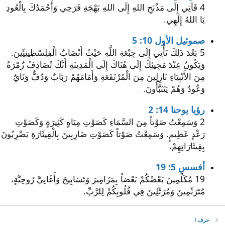
4 فَآتِي إِلَى مَذْبَحِ اللهِ إِلَى اللهِ بَهْجَةِ فَرَحِي وَأَحْمَدُكَ بِالْعُودِ
يَا اللهُ إِلَهِي.
صموئيل الأول 10: 5
5 بَعْدَ ذَلِكَ تَأْتِي إِلَى جِبْعَةِ اللَّهِ حَيْثُ أَنْصَابُ الْفِلِسْطِينِيِّينَ.
وَيَكُونُ عِنْدَ مَجِيئِكَ إِلَى هُنَاكَ إِلَى الْمَدِينَةِ أَنَّكَ تُصَادِفُ زُمْرَةً
مِنَ الأَنْبِيَاءِ نَازِلِينَ مِنَ الْمُرْتَفَعَةِ وَأَمَامَهُمْ رَبَابٌ وَدُفٌّ وَنَايٌ
وَعُودٌ وَهُمْ يَتَنَبَّأُونَ.
رؤيا يوحنا 14: 2
2 وَسَمِعْتُ صَوْتاً مِنَ السَّمَاءِ كَصَوْتِ مِيَاهٍ كَثِيرَةٍ وَكَصَوْتِ
رَعْدٍ عَظِيمٍ. وَسَمِعْتُ صَوْتاً كَصَوْتِ ضَارِبِينَ بِالْقِيثَارَةِ يَضْرِبُونَ
بِقِيثَارَاتِهِمْ،
أفسس 5: 19
19 مُكَلِّمِينَ بَعْضُكُمْ بَعْضاً بِمَزَامِيرَ وَتَسَابِيحَ وَأَغَانِيَّ رُوحِيَّةٍ،
مُتَرَنِّمِينَ وَمُرَتِّلِينَ فِي قُلُوبِكُمْ لِلرَّبِّ.
حرف ا