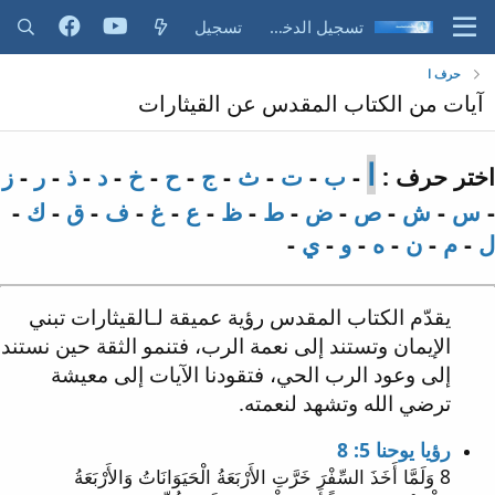
تسجيل الدخول
تسجيل
حرف ا
آيات من الكتاب المقدس عن القيثارات
ا
اختر حرف :
-
ب
-
ت
-
ث
-
ج
-
ح
-
خ
-
د
-
ذ
-
ر
-
ز
-
س
-
ش
-
ص
-
ض
-
ط
-
ظ
-
ع
-
غ
-
ف
-
ق
-
ك
-
ل
-
م
-
ن
-
ه
-
و
-
ي
-
يقدّم الكتاب المقدس رؤية عميقة لـالقيثارات تبني
الإيمان وتستند إلى نعمة الرب، فتنمو الثقة حين نستند
إلى وعود الرب الحي، فتقودنا الآيات إلى معيشة
ترضي الله وتشهد لنعمته.
رؤيا يوحنا 5: 8
8 وَلَمَّا أَخَذَ السِّفْرَ خَرَّتِ الأَرْبَعَةُ الْحَيَوَانَاتُ وَالأَرْبَعَةُ