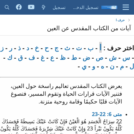
تسجيل الدخول
تسجيل
حرف ا
آيات من الكتاب المقدس عن العين
ا
اختر حرف :
-
ب
-
ت
-
ث
-
ج
-
ح
-
خ
-
د
-
ذ
-
ر
-
ز
-
س
-
ش
-
ص
-
ض
-
ط
-
ظ
-
ع
-
غ
-
ف
-
ق
-
ك
-
ل
-
م
-
ن
-
ه
-
و
-
ي
-
يعرض الكتاب المقدس تعاليم راسخة حول العين،
فتنير الآيات قرارات الحياة وتقوم المسير، فتصوغ
الآيات قلبًا حكيمًا وقامة روحية متزنة.
متى 6: 22-23
22 سِرَاجُ الْجَسَدِ هُوَ الْعَيْنُ فَإِنْ كَانَتْ عَيْنُكَ بَسِيطَةً فَجَسَدُكَ
كُلُّهُ يَكُونُ نَيِّراً 23 وَإِنْ كَانَتْ عَيْنُكَ شِرِّيرَةً فَجَسَدُكَ كُلُّهُ يَكُونُ