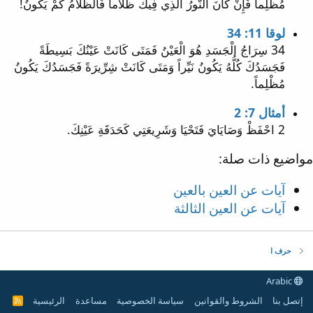
مُظْلِماً فَإِنْ كَانَ النُّورُ الَّذِي فِيكَ ظَلاَماً فَالظَّلاَمُ كَمْ يَكُونُ!
لوقا 11: 34
34 سِرَاجُ الْجَسَدِ هُوَ الْعَيْنُ فَمَتَى كَانَتْ عَيْنُكَ بَسِيطَةً
فَجَسَدُكَ كُلُّهُ يَكُونُ نَيِّراً وَمَتَى كَانَتْ شِرِّيرَةً فَجَسَدُكَ يَكُونُ
مُظْلِماً.
أمثال 7: 2
2 احْفَظْ وَصَايَايَ فَتَحْيَا وَشَرِيعَتِي كَحَدَقَةِ عَيْنِكَ.
مواضيع ذات صلة:
آيات عن العين بالعين
آيات عن العين الثالثة
حرف ا
Arabic
إتصل بنا
الشروط والقوانين
سياسة الخصوصية
مساعدة
الرئيسية
R
S