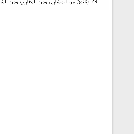
29 وَيَأْتُونَ مِنَ الْمَشَارِقِ وَمِنَ الْمَغَارِبِ وَمِنَ الشِّمَالِ وَالْجَنُوبِ وَيَتَّكِئُونَ فِي مَلَكُوتِ اللهِ.