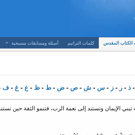
 الكتاب المقدس
كلمات الترانيم
أسئلة ومسابقات مسيحية
ذ
-
ر
-
ز
-
س
-
ش
-
ص
-
ض
-
ط
-
ظ
-
ع
-
غ
-
ف
-
تبني الإيمان وتستند إلى نعمة الرب، فتنمو الثقة حين نستند