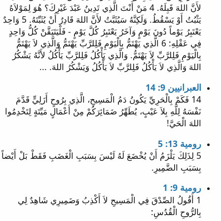
لأَنَّ اللهَ قَبِلَهُ. 4 مَنْ أَنْتَ الَّذِي تَدِينُ عَبْدَ غَيْرِكَ؟ هُوَ لِمَوْلاَهُ
يَثْبُتُ أَوْ يَسْقُطُ. وَلَكِنَّهُ سَيُثَبَّتُ لأَنَّ اللهَ قَادِرٌ أَنْ يُثَبِّتَهُ. 5 وَاحِدٌ
يَعْتَبِرُ يَوْماً دُونَ يَوْمٍ وَآخَرُ يَعْتَبِرُ كُلَّ يَوْمٍ - فَلْيَتَيَقَّنْ كُلُّ وَاحِدٍ
فِي عَقْلِهِ: 6 الَّذِي يَهْتَمُّ بِالْيَوْمِ فَلِلرَّبِّ يَهْتَمُّ وَالَّذِي لاَ يَهْتَمُّ
بِالْيَوْمِ فَلِلرَّبِّ لاَ يَهْتَمُّ. وَالَّذِي يَأْكُلُ فَلِلرَّبِّ يَأْكُلُ لأَنَّهُ يَشْكُرُ
اللهَ وَالَّذِي لاَ يَأْكُلُ فَلِلرَّبِّ لاَ يَأْكُلُ وَيَشْكُرُ اللهَ. ...
العبرانيين 9: 14
14 فَكَمْ بِالْحَرِيِّ يَكُونُ دَمُ الْمَسِيحِ، الَّذِي بِرُوحٍ أَزَلِيٍّ قَدَّمَ
نَفْسَهُ لِلَّهِ بِلاَ عَيْبٍ، يُطَهِّرُ ضَمَائِرَكُمْ مِنْ أَعْمَالٍ مَيِّتَةٍ لِتَخْدِمُوا
اللهَ الْحَيَّ!
رومية 13: 5
5 لِذَلِكَ يَلْزَمُ أَنْ يُخْضَعَ لَهُ لَيْسَ بِسَبَبِ الْغَضَبِ فَقَطْ بَلْ أَيْضاً
بِسَبَبِ الضَّمِيرِ.
رومية 9: 1
1 أَقُولُ الصِّدْقَ فِي الْمَسِيحِ لاَ أَكْذِبُ وَضَمِيرِي شَاهِدٌ لِي
بِالرُّوحِ الْقُدُسِ: