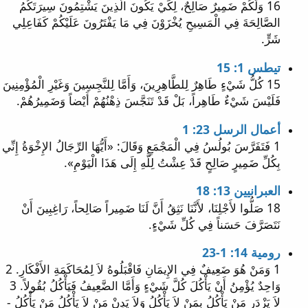
16 وَلَكُمْ ضَمِيرٌ صَالِحٌ، لِكَيْ يَكُونَ الَّذِينَ يَشْتِمُونَ سِيرَتَكُمُ
الصَّالِحَةَ فِي الْمَسِيحِ يُخْزَوْنَ فِي مَا يَفْتَرُونَ عَلَيْكُمْ كَفَاعِلِي
شَرٍّ.
تيطس 1: 15
15 كُلُّ شَيْءٍ طَاهِرٌ لِلطَّاهِرِينَ، وَأَمَّا لِلنَّجِسِينَ وَغَيْرِ الْمُؤْمِنِينَ
فَلَيْسَ شَيْءٌ طَاهِراً، بَلْ قَدْ تَنَجَّسَ ذِهْنُهُمْ أَيْضاً وَضَمِيرُهُمْ.
أعمال الرسل 23: 1
1 فَتَفَرَّسَ بُولُسُ فِي الْمَجْمَعِ وَقَالَ: «أَيُّهَا الرِّجَالُ الإِخْوَةُ إِنِّي
بِكُلِّ ضَمِيرٍ صَالِحٍ قَدْ عِشْتُ لِلَّهِ إِلَى هَذَا الْيَوْمِ».
العبرانيين 13: 18
18 صَلُّوا لأَجْلِنَا، لأَنَّنَا نَثِقُ أَنَّ لَنَا ضَمِيراً صَالِحاً، رَاغِبِينَ أَنْ
نَتَصَرَّفَ حَسَناً فِي كُلِّ شَيْءٍ.
رومية 14: 1-23
1 وَمَنْ هُوَ ضَعِيفٌ فِي الإِيمَانِ فَاقْبَلُوهُ لاَ لِمُحَاكَمَةِ الأَفْكَارِ. 2
وَاحِدٌ يُؤْمِنُ أَنْ يَأْكُلَ كُلَّ شَيْءٍ وَأَمَّا الضَّعِيفُ فَيَأْكُلُ بُقُولاً. 3
لاَ يَزْدَرِ مَنْ يَأْكُلُ بِمَنْ لاَ يَأْكُلُ وَلاَ يَدِنْ مَنْ لاَ يَأْكُلُ مَنْ يَأْكُلُ -