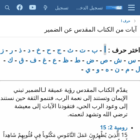
تسجيل الدخول
تسجيل
حرف ا
آيات من الكتاب المقدس عن الضمير
ا
اختر حرف :
-
ب
-
ت
-
ث
-
ج
-
ح
-
خ
-
د
-
ذ
-
ر
-
ز
-
س
-
ش
-
ص
-
ض
-
ط
-
ظ
-
ع
-
غ
-
ف
-
ق
-
ك
-
ل
-
م
-
ن
-
ه
-
و
-
ي
-
يقدّم الكتاب المقدس رؤية عميقة لـالضمير تبني
الإيمان وتستند إلى نعمة الرب، فتنمو الثقة حين نستند
إلى وعود الرب الحي، فتقودنا الآيات إلى معيشة
ترضي الله وتشهد لنعمته.
رومية 2: 15
15 الَّذِينَ يُظْهِرُونَ عَمَلَ النَّامُوسِ مَكْتُوباً فِي قُلُوبِهِمْ شَاهِداً