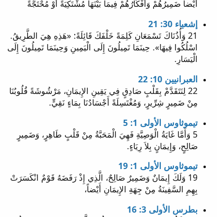
أَيْضاً ضَمِيرُهُمْ وَأَفْكَارُهُمْ فِيمَا بَيْنَهَا مُشْتَكِيَةً أَوْ مُحْتَجَّةً
إشعياء 30: 21
21 وَأُذُنَاكَ تَسْمَعَانِ كَلِمَةً خَلْفَكَ قَائِلَةً: «هَذِهِ هِيَ الطَّرِيقُ.
اسْلُكُوا فِيهَا». حِينَمَا تَمِيلُونَ إِلَى الْيَمِينِ وَحِينَمَا تَمِيلُونَ إِلَى
الْيَسَارِ.
العبرانيين 10: 22
22 لِنَتَقَدَّمْ بِقَلْبٍ صَادِقٍ فِي يَقِينِ الإِيمَانِ، مَرْشُوشَةً قُلُوبُنَا
مِنْ ضَمِيرٍ شِرِّيرٍ، وَمُغْتَسِلَةً أَجْسَادُنَا بِمَاءٍ نَقِيٍّ.
تيموثاوس الأولى 1: 5
5 وَأَمَّا غَايَةُ الْوَصِيَّةِ فَهِيَ الْمَحَبَّةُ مِنْ قَلْبٍ طَاهِرٍ، وَضَمِيرٍ
صَالِحٍ، وَإِيمَانٍ بِلاَ رِيَاءٍ.
تيموثاوس الأولى 1: 19
19 وَلَكَ إِيمَانٌ وَضَمِيرٌ صَالِحٌ، الَّذِي إِذْ رَفَضَهُ قَوْمٌ انْكَسَرَتْ
بِهِمِ السَّفِينَةُ مِنْ جِهَةِ الإِيمَانِ أَيْضاً،
بطرس الأولى 3: 16