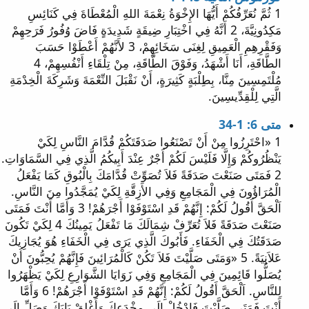
1 ثُمَّ نُعَرِّفُكُمْ أَيُّهَا الإِخْوَةُ نِعْمَةَ اللهِ الْمُعْطَاةَ فِي كَنَائِسِ
مَكِدُونِيَّةَ، 2 أَنَّهُ فِي اخْتِبَارِ ضِيقَةٍ شَدِيدَةٍ فَاضَ وُفُورُ فَرَحِهِمْ
وَفَقْرِهِمِ الْعَمِيقِ لِغِنَى سَخَائِهِمْ، 3 لأَنَّهُمْ أَعْطَوْا حَسَبَ
الطَّاقَةِ، أَنَا أَشْهَدُ، وَفَوْقَ الطَّاقَةِ، مِنْ تِلْقَاءِ أَنْفُسِهِمْ، 4
مُلْتَمِسِينَ مِنَّا، بِطِلْبَةٍ كَثِيرَةٍ، أَنْ نَقْبَلَ النِّعْمَةَ وَشَرِكَةَ الْخِدْمَةِ
الَّتِي لِلْقِدِّيسِينَ.
متى 6: 1-34
1 «احْتَرِزُوا مِنْ أَنْ تَصْنَعُوا صَدَقَتَكُمْ قُدَّامَ النَّاسِ لِكَيْ
يَنْظُرُوكُمْ وَإِلَّا فَلَيْسَ لَكُمْ أَجْرٌ عِنْدَ أَبِيكُمُ الَّذِي فِي السَّمَاوَاتِ.
2 فَمَتَى صَنَعْتَ صَدَقَةً فَلاَ تُصَوِّتْ قُدَّامَكَ بِالْبُوقِ كَمَا يَفْعَلُ
الْمُرَاؤُونَ فِي الْمَجَامِعِ وَفِي الأَزِقَّةِ لِكَيْ يُمَجَّدُوا مِنَ النَّاسِ.
اَلْحَقَّ أَقُولُ لَكُمْ: إِنَّهُمْ قَدِ اسْتَوْفَوْا أَجْرَهُمْ! 3 وَأَمَّا أَنْتَ فَمَتَى
صَنَعْتَ صَدَقَةً فَلاَ تُعَرِّفْ شِمَالَكَ مَا تَفْعَلُ يَمِينُكَ 4 لِكَيْ تَكُونَ
صَدَقَتُكَ فِي الْخَفَاءِ. فَأَبُوكَ الَّذِي يَرَى فِي الْخَفَاءِ هُوَ يُجَازِيكَ
عَلاَنِيَةً. 5 «وَمَتَى صَلَّيْتَ فَلاَ تَكُنْ كَالْمُرَائِينَ فَإِنَّهُمْ يُحِبُّونَ أَنْ
يُصَلُّوا قَائِمِينَ فِي الْمَجَامِعِ وَفِي زَوَايَا الشَّوَارِعِ لِكَيْ يَظْهَرُوا
لِلنَّاسِ. اَلْحَقَّ أَقُولُ لَكُمْ: إِنَّهُمْ قَدِ اسْتَوْفَوْا أَجْرَهُمْ! 6 وَأَمَّا
أَنْتَ فَمَتَى صَلَّيْتَ فَادْخُلْ إِلَى مِخْدَعِكَ وَأَغْلِقْ بَابَكَ وَصَلِّ إِلَى