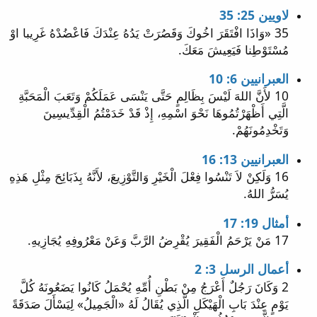
لاويين 25: 35
35 «وَاذَا افْتَقَرَ اخُوكَ وَقَصُرَتْ يَدُهُ عِنْدَكَ فَاعْضُدْهُ غَرِيبا اوْ
مُسْتَوْطِنا فَيَعِيشَ مَعَكَ.
العبرانيين 6: 10
10 لأَنَّ اللهَ لَيْسَ بِظَالِمٍ حَتَّى يَنْسَى عَمَلَكُمْ وَتَعَبَ الْمَحَبَّةِ
الَّتِي أَظْهَرْتُمُوهَا نَحْوَ اسْمِهِ، إِذْ قَدْ خَدَمْتُمُ الْقِدِّيسِينَ
وَتَخْدِمُونَهُمْ.
العبرانيين 13: 16
16 وَلَكِنْ لاَ تَنْسُوا فِعْلَ الْخَيْرِ وَالتَّوْزِيعَ، لأَنَّهُ بِذَبَائِحَ مِثْلِ هَذِهِ
يُسَرُّ اللهُ.
أمثال 19: 17
17 مَنْ يَرْحَمُ الْفَقِيرَ يُقْرِضُ الرَّبَّ وَعَنْ مَعْرُوفِهِ يُجَازِيهِ.
أعمال الرسل 3: 2
2 وَكَانَ رَجُلٌ أَعْرَجُ مِنْ بَطْنِ أُمِّهِ يُحْمَلُ كَانُوا يَضَعُونَهُ كُلَّ
يَوْمٍ عِنْدَ بَابِ الْهَيْكَلِ الَّذِي يُقَالُ لَهُ «الْجَمِيلُ» لِيَسْأَلَ صَدَقَةً