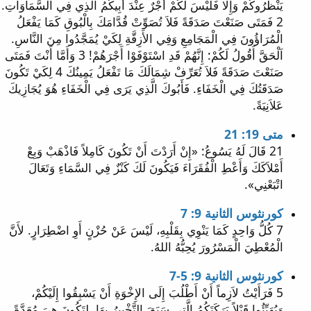
يَنْظُرُوكُمْ وَإِلَّا فَلَيْسَ لَكُمْ أَجْرٌ عِنْدَ أَبِيكُمُ الَّذِي فِي السَّمَاوَاتِ.
2 فَمَتَى صَنَعْتَ صَدَقَةً فَلاَ تُصَوِّتْ قُدَّامَكَ بِالْبُوقِ كَمَا يَفْعَلُ
الْمُرَاؤُونَ فِي الْمَجَامِعِ وَفِي الأَزِقَّةِ لِكَيْ يُمَجَّدُوا مِنَ النَّاسِ.
اَلْحَقَّ أَقُولُ لَكُمْ: إِنَّهُمْ قَدِ اسْتَوْفَوْا أَجْرَهُمْ! 3 وَأَمَّا أَنْتَ فَمَتَى
صَنَعْتَ صَدَقَةً فَلاَ تُعَرِّفْ شِمَالَكَ مَا تَفْعَلُ يَمِينُكَ 4 لِكَيْ تَكُونَ
صَدَقَتُكَ فِي الْخَفَاءِ. فَأَبُوكَ الَّذِي يَرَى فِي الْخَفَاءِ هُوَ يُجَازِيكَ
عَلاَنِيَةً.
متى 19: 21
21 قَالَ لَهُ يَسُوعُ: «إِنْ أَرَدْتَ أَنْ تَكُونَ كَامِلاً فَاذْهَبْ وَبِعْ
أَمْلاَكَكَ وَأَعْطِ الْفُقَرَاءَ فَيَكُونَ لَكَ كَنْزٌ فِي السَّمَاءِ وَتَعَالَ
اتْبَعْنِي».
كورنثوس الثانية 9: 7
7 كُلُّ وَاحِدٍ كَمَا يَنْوِي بِقَلْبِهِ، لَيْسَ عَنْ حُزْنٍ أَوِ اضْطِرَارٍ. لأَنَّ
الْمُعْطِيَ الْمَسْرُورَ يُحِبُّهُ اللهُ.
كورنثوس الثانية 9: 5-7
5 فَرَأَيْتُ لاَزِماً أَنْ أَطْلُبَ إِلَى الإِخْوَةِ أَنْ يَسْبِقُوا إِلَيْكُمْ،
وَيُهَيِّئُوا قَبْلاً بَرَكَتَكُمُ الَّتِي سَبَقَ التَّخْبِيرُ بِهَا، لِتَكُونَ هِيَ مُعَدَّةً