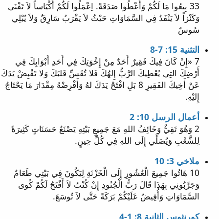
33 بِيعُوا مَا لَكُمْ وَأَعْطُوا صَدَقَةً. اِعْمَلُوا لَكُمْ أَكْيَاساً لاَ تَفْنَى
وَكَنْزاً لاَ يَنْفَدُ فِي السَّمَاوَاتِ حَيْثُ لاَ يَقْرَبُ سَارِقٌ وَلاَ يُبْلِي
سُوسٌ
التثنية 15: 7-8
7 «إِنْ كَانَ فِيكَ فَقِيرٌ أَحَدٌ مِنْ إِخْوَتِكَ فِي أَحَدِ أَبْوَابِكَ فِي
أَرْضِكَ التِي يُعْطِيكَ الرَّبُّ إِلهُكَ فَلا تُقَسِّ قَلبَكَ وَلا تَقْبِضْ يَدَكَ
عَنْ أَخِيكَ الفَقِيرِ 8 بَلِ افْتَحْ يَدَكَ لهُ وَأَقْرِضْهُ مِقْدَارَ مَا يَحْتَاجُ
إِليْهِ.
أعمال الرسل 10: 2
2 وَهُوَ تَقِيٌّ وَخَائِفُ اللهِ مَعَ جَمِيعِ بَيْتِهِ يَصْنَعُ حَسَنَاتٍ كَثِيرَةً
لِلشَّعْبِ وَيُصَلِّي إِلَى اللهِ فِي كُلِّ حِينٍ.
ملاخي 3: 10
10 هَاتُوا جَمِيعَ الْعُشُورِ إِلَى الْخَزْنَةِ لِيَكُونَ فِي بَيْتِي طَعَامٌ
وَجَرِّبُونِي بِهَذَا قَالَ رَبُّ الْجُنُودِ إِنْ كُنْتُ لاَ أَفْتَحُ لَكُمْ كُوى
السَّمَاوَاتِ وَأُفِيضُ عَلَيْكُمْ بَرَكَةً حَتَّى لاَ تُوسَعَ.
كورنثوس الثانية 8: 1-4