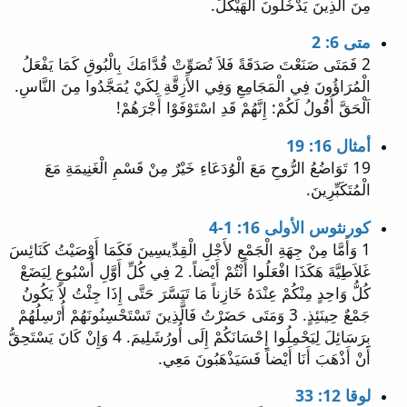
مِنَ الَّذِينَ يَدْخُلُونَ الْهَيْكَلَ.
متى 6: 2
2 فَمَتَى صَنَعْتَ صَدَقَةً فَلاَ تُصَوِّتْ قُدَّامَكَ بِالْبُوقِ كَمَا يَفْعَلُ
الْمُرَاؤُونَ فِي الْمَجَامِعِ وَفِي الأَزِقَّةِ لِكَيْ يُمَجَّدُوا مِنَ النَّاسِ.
اَلْحَقَّ أَقُولُ لَكُمْ: إِنَّهُمْ قَدِ اسْتَوْفَوْا أَجْرَهُمْ!
أمثال 16: 19
19 تَوَاضُعُ الرُّوحِ مَعَ الْوُدَعَاءِ خَيْرٌ مِنْ قَسْمِ الْغَنِيمَةِ مَعَ
الْمُتَكَبِّرِينَ.
كورنثوس الأولى 16: 1-4
1 وَأَمَّا مِنْ جِهَةِ الْجَمْعِ لأَجْلِ الْقِدِّيسِينَ فَكَمَا أَوْصَيْتُ كَنَائِسَ
غَلاَطِيَّةَ هَكَذَا افْعَلُوا أَنْتُمْ أَيْضاً. 2 فِي كُلِّ أَوَّلِ أُسْبُوعٍ لِيَضَعْ
كُلُّ وَاحِدٍ مِنْكُمْ عِنْدَهُ خَازِناً مَا تَيَسَّرَ حَتَّى إِذَا جِئْتُ لاَ يَكُونُ
جَمْعٌ حِينَئِذٍ. 3 وَمَتَى حَضَرْتُ فَالَّذِينَ تَسْتَحْسِنُونَهُمْ أُرْسِلُهُمْ
بِرَسَائِلَ لِيَحْمِلُوا إِحْسَانَكُمْ إِلَى أُورُشَلِيمَ. 4 وَإِنْ كَانَ يَسْتَحِقُّ
أَنْ أَذْهَبَ أَنَا أَيْضاً فَسَيَذْهَبُونَ مَعِي.
لوقا 12: 33