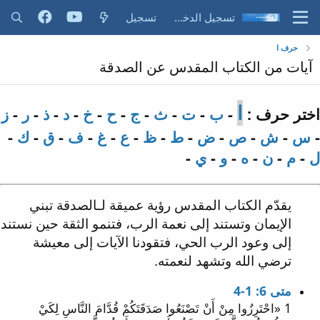
تسجيل الدخول
تسجيل
حرف ا
آيات من الكتاب المقدس عن الصدقة
ا
اختر حرف :
-
ب
-
ت
-
ث
-
ج
-
ح
-
خ
-
د
-
ذ
-
ر
-
ز
-
س
-
ش
-
ص
-
ض
-
ط
-
ظ
-
ع
-
غ
-
ف
-
ق
-
ك
-
ل
-
م
-
ن
-
ه
-
و
-
ي
-
يقدّم الكتاب المقدس رؤية عميقة لـالصدقة تبني
الإيمان وتستند إلى نعمة الرب، فتنمو الثقة حين نستند
إلى وعود الرب الحي، فتقودنا الآيات إلى معيشة
ترضي الله وتشهد لنعمته.
متى 6: 1-4
1 «احْتَرِزُوا مِنْ أَنْ تَصْنَعُوا صَدَقَتَكُمْ قُدَّامَ النَّاسِ لِكَيْ