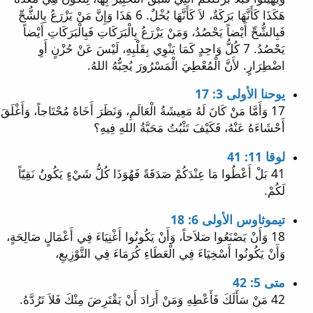
هَكَذَا كَأَنَّهَا بَرَكَةٌ، لاَ كَأَنَّهَا بُخْلٌ. 6 هَذَا وَإِنَّ مَنْ يَزْرَعُ بِالشُّحِّ
فَبِالشُّحِّ أَيْضاً يَحْصُدُ، وَمَنْ يَزْرَعُ بِالْبَرَكَاتِ فَبِالْبَرَكَاتِ أَيْضاً
يَحْصُدُ. 7 كُلُّ وَاحِدٍ كَمَا يَنْوِي بِقَلْبِهِ، لَيْسَ عَنْ حُزْنٍ أَوِ
اضْطِرَارٍ. لأَنَّ الْمُعْطِيَ الْمَسْرُورَ يُحِبُّهُ اللهُ.
يوحنا الأولى 3: 17
17 وَأَمَّا مَنْ كَانَ لَهُ مَعِيشَةُ الْعَالَمِ، وَنَظَرَ أَخَاهُ مُحْتَاجاً، وَأَغْلَقَ
أَحْشَاءَهُ عَنْهُ، فَكَيْفَ تَثْبُتُ مَحَبَّةُ اللهِ فِيهِ؟
لوقا 11: 41
41 بَلْ أَعْطُوا مَا عِنْدَكُمْ صَدَقَةً فَهُوَذَا كُلُّ شَيْءٍ يَكُونُ نَقِيّاً
لَكُمْ.
تيموثاوس الأولى 6: 18
18 وَأَنْ يَصْنَعُوا صَلاَحاً، وَأَنْ يَكُونُوا أَغْنِيَاءَ فِي أَعْمَالٍ صَالِحَةٍ،
وَأَنْ يَكُونُوا أَسْخِيَاءَ فِي الْعَطَاءِ كُرَمَاءَ فِي التَّوْزِيعِ،
متى 5: 42
42 مَنْ سَأَلَكَ فَأَعْطِهِ وَمَنْ أَرَادَ أَنْ يَقْتَرِضَ مِنْكَ فَلاَ تَرُدَّهُ.