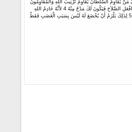
لاَطِين الْفَائِقَةِ لأَنَّهُ لَيْسَ سُلْطَانٌ إِلاَّ مِنَ اللهِ وَالسَّلاَطِينُ الْكَائِنَةُ هِيَ مُرَتَّبَةٌ مِنَ اللهِ 2 حَتَّى إِنَّ مَنْ يُقَاوِمُ السُّلْطَانَ يُقَاوِمُ تَرْتِيبَ اللهِ وَالْمُقَاوِمُونَ
سَيَأْخُذُونَ لأَنْفُسِهِمْ دَيْنُونَةً. 3 فَإِنَّ الْحُكَّامَ لَيْسُوا خَوْفاً لِلأَعْمَالِ الصَّالِحَةِ بَلْ لِلشِّرِّيرَةِ. أَفَتُرِيدُ أَنْ لاَ تَخَافَ السُّلْطَانَ؟ افْعَلِ الصَّلاَحَ فَيَكُونَ لَكَ مَدْحٌ مِنْهُ 4 لأَنَّهُ خَادِمُ اللهِ
لِلصَّلاَحِ! وَلَكِنْ إِنْ فَعَلْتَ الشَّرَّ فَخَفْ لأَنَّهُ لاَ يَحْمِلُ السَّيْفَ عَبَثاً إِذْ هُوَ خَادِمُ اللهِ مُنْتَقِمٌ لِلْغَضَبِ مِنَ الَّذِي يَفْعَلُ الشَّرَّ. 5 لِذَلِكَ يَلْزَمُ أَنْ يُخْضَعَ لَهُ لَيْسَ بِسَبَبِ الْغَضَبِ فَقَطْ