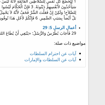
بَلْ أَيْضاً بِسَبَبِ الضَّمِيرِ. 6 فَإِنَّكُمْ لأَجْلِ هَذَا تُوفُونَ الْجِزْيَةَ أَيْضاً إِذْ هُمْ خُدَّامُ اللهِ مُواظِبُونَ عَلَى ذَلِكَ بِعَيْنِهِ. ...
أعمال الرسل 5: 29
29 فَأَجَابَ بُطْرُسُ وَالرُّسُلُ: «يَنْبَغِي أَنْ يُطَاعَ اللهُ أَكْثَرَ مِنَ النَّاسِ.
مواضيع ذات صلة:
آيات عن احترام السلطات
آيات عن السلطات والإمارات