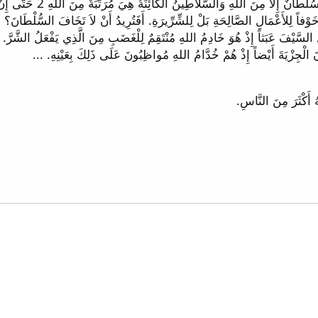
1 لِتَخْضَعْ كُلُّ نَفْسٍ لِلسَّ