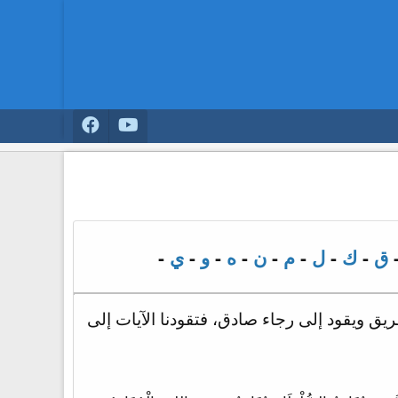
ق
-
ك
-
ل
-
م
-
ن
-
ه
-
و
-
ي
-
يق ويقود إلى رجاء صادق، فتقودنا الآيات إلى