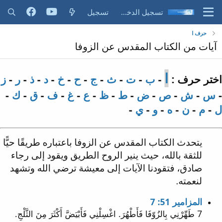
تسجيل الدخول
تسجيل
حرف ا
آيات من الكتاب المقدس عن الزوفا
ا
اختر حرف :
-
ب
-
ت
-
ث
-
ج
-
ح
-
خ
-
د
-
ذ
-
ر
-
ز
-
س
-
ش
-
ص
-
ض
-
ط
-
ظ
-
ع
-
غ
-
ف
-
ق
-
ك
-
ل
-
م
-
ن
-
ه
-
و
-
ي
-
يتحدث الكتاب المقدس عن الزوفا باعتباره طريقًا حيًّا
للثقة بالله، حيث ينير الروح الطريق ويقود إلى رجاء
صادق، فتقودنا الآيات إلى معيشة ترضي الله وتشهد
لنعمته.
المزامير 51: 7
7 طَهِّرْنِي بِالزُوّفَا فَأَطْهُرَ. اغْسِلْنِي فَأَبْيَضَّ أَكْثَرَ مِنَ الثَّلْجِ.