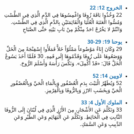
الخروج 12: 22
22 وَخُذُوا بَاقَةَ زُوفَا وَاغْمِسُوهَا فِي الدَّمِ الَّذِي فِي الطَّسْتِ
وَمُسُّوا الْعَتَبَةَ الْعُلْيَا وَالْقَائِمَتَيْنِ بِالدَّمِ الَّذِي فِي الطَّسْتِ.
وَانْتُمْ لا يَخْرُجْ احَدٌ مِنْكُمْ مِنْ بَابِ بَيْتِهِ حَتَّى الصَّبَاحِ
يوحنا 19: 29-30
29 وَكَانَ إِنَاءٌ مَوْضُوعاً مَمْلُوّاً خَلاًّ فَمَلَأُوا إِسْفِنْجَةً مِنَ الْخَلِّ
وَوَضَعُوهَا عَلَى زُوفَا وَقَدَّمُوهَا إِلَى فَمِهِ. 30 فَلَمَّا أَخَذَ يَسُوعُ
الْخَلَّ قَالَ: «قَدْ أُكْمِلَ». وَنَكَّسَ رَأْسَهُ وَأَسْلَمَ الرُّوحَ.
لاويين 14: 52
52 وَيُطَهِّرُ الْبَيْتَ بِدَمِ الْعُصْفُورِ وَبِالْمَاءِ الْحَيِّ وَبِالْعُصْفُورِ
الْحَيِّ وَبِخَشَبِ الارْزِ وَبِالزُّوفَا وَبِالْقِرْمِزِ.
الملوك الأول 4: 33
33 وَتَكَلَّمَ عَنِ الأَشْجَارِ، مِنَ الأَرْزِ الَّذِي فِي لُبْنَانَ إِلَى الزُّوفَا
النَّابِتِ فِي الْحَائِطِ. وَتَكَلَّمَ عَنِ الْبَهَائِمِ وَعَنِ الطَّيْرِ وَعَنِ
الدَّبِيبِ وَعَنِ السَّمَكِ.