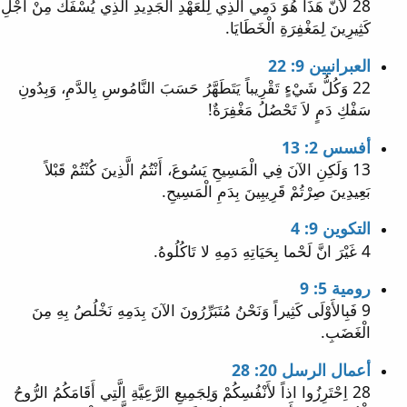
28 لأَنَّ هَذَا هُوَ دَمِي الَّذِي لِلْعَهْدِ الْجَدِيدِ الَّذِي يُسْفَكُ مِنْ أَجْلِ
كَثِيرِينَ لِمَغْفِرَةِ الْخَطَايَا.
العبرانيين 9: 22
22 وَكُلُّ شَيْءٍ تَقْرِيباً يَتَطَهَّرُ حَسَبَ النَّامُوسِ بِالدَّمِ، وَبِدُونِ
سَفْكِ دَمٍ لاَ تَحْصُلُ مَغْفِرَةٌ!
أفسس 2: 13
13 وَلَكِنِ الآنَ فِي الْمَسِيحِ يَسُوعَ، أَنْتُمُ الَّذِينَ كُنْتُمْ قَبْلاً
بَعِيدِينَ صِرْتُمْ قَرِيبِينَ بِدَمِ الْمَسِيحِ.
التكوين 9: 4
4 غَيْرَ انَّ لَحْما بِحَيَاتِهِ دَمِهِ لا تَاكُلُوهُ.
رومية 5: 9
9 فَبِالأَوْلَى كَثِيراً وَنَحْنُ مُتَبَرِّرُونَ الآنَ بِدَمِهِ نَخْلُصُ بِهِ مِنَ
الْغَضَبِ.
أعمال الرسل 20: 28
28 اِحْتَرِزُوا اذاً لأَنْفُسِكُمْ وَلِجَمِيعِ الرَّعِيَّةِ الَّتِي أَقَامَكُمُ الرُّوحُ