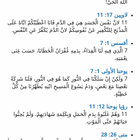
اللهَ الْحَيَّ!
لاويين 17: 11
11 لانَّ نَفْسَ الْجَسَدِ هِيَ فِي الدَّمِ فَانَا اعْطَيْتُكُمْ ايَّاهُ عَلَى
الْمَذْبَحِ لِلتَّكْفِيرِ عَنْ نُفُوسِكُمْ لانَّ الدَّمَ يُكَفِّرُ عَنِ النَّفْسِ.
أفسس 1: 7
7 الَّذِي فِيهِ لَنَا الْفِدَاءُ، بِدَمِهِ غُفْرَانُ الْخَطَايَا، حَسَبَ غِنَى
نِعْمَتِهِ،
يوحنا الأولى 1: 7
7 وَلَكِنْ إِنْ سَلَكْنَا فِي النُّورِ كَمَا هُوَ فِي النُّورِ، فَلَنَا شَرِكَةٌ
بَعْضِنَا مَعَ بَعْضٍ، وَدَمُ يَسُوعَ الْمَسِيحِ ابْنِهِ يُطَهِّرُنَا مِنْ كُلِّ
خَطِيَّةٍ.
رؤيا يوحنا 12: 11
11 وَهُمْ غَلَبُوهُ بِدَمِ الْحَمَلِ وَبِكَلِمَةِ شَهَادَتِهِمْ، وَلَمْ يُحِبُّوا
حَيَاتَهُمْ حَتَّى الْمَوْتِ.
متى 26: 28