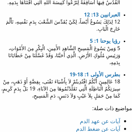
الْقُدُسُ فِيهَا أَسَاقِفَةً لِتَرْعُوا كَنِيسَةَ اللهِ الَّتِي اقْتَنَاهَا بِدَمِهِ.
العبرانيين 13: 12
12 لِذَلِكَ يَسُوعُ أَيْضاً، لِكَيْ يُقَدِّسَ الشَّعْبَ بِدَمِ نَفْسِهِ، تَأَلَّمَ
خَارِجَ الْبَابِ.
رؤيا يوحنا 1: 5
5 وَمِنْ يَسُوعَ الْمَسِيحِ الشَّاهِدِ الأَمِينِ، الْبِكْرِ مِنَ الأَمْوَاتِ،
وَرَئِيسِ مُلُوكِ الأَرْضِ. الَّذِي أَحَبَّنَا، وَقَدْ غَسَّلَنَا مِنْ خَطَايَانَا
بِدَمِهِ،
بطرس الأولى 1: 18-19
18 عَالِمِينَ أَنَّكُمُ افْتُدِيتُمْ لاَ بِأَشْيَاءَ تَفْنَى، بِفِضَّةٍ أَوْ ذَهَبٍ، مِنْ
سِيرَتِكُمُ الْبَاطِلَةِ الَّتِي تَقَلَّدْتُمُوهَا مِنَ الآبَاءِ، 19 بَلْ بِدَمٍ كَرِيمٍ،
كَمَا مِنْ حَمَلٍ بِلاَ عَيْبٍ وَلاَ دَنَسٍ، دَمِ الْمَسِيحِ،
مواضيع ذات صلة:
آيات عن عهد الدم
آيات عن ضغط الدم