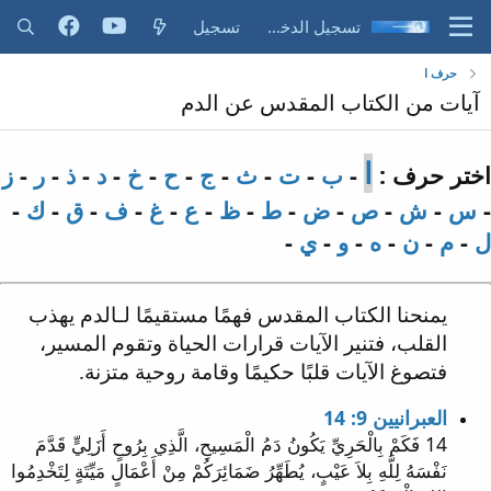
تسجيل الدخول
تسجيل
حرف ا
آيات من الكتاب المقدس عن الدم
ا
اختر حرف :
-
ب
-
ت
-
ث
-
ج
-
ح
-
خ
-
د
-
ذ
-
ر
-
ز
-
س
-
ش
-
ص
-
ض
-
ط
-
ظ
-
ع
-
غ
-
ف
-
ق
-
ك
-
ل
-
م
-
ن
-
ه
-
و
-
ي
-
يمنحنا الكتاب المقدس فهمًا مستقيمًا لـالدم يهذب
القلب، فتنير الآيات قرارات الحياة وتقوم المسير،
فتصوغ الآيات قلبًا حكيمًا وقامة روحية متزنة.
العبرانيين 9: 14
14 فَكَمْ بِالْحَرِيِّ يَكُونُ دَمُ الْمَسِيحِ، الَّذِي بِرُوحٍ أَزَلِيٍّ قَدَّمَ
نَفْسَهُ لِلَّهِ بِلاَ عَيْبٍ، يُطَهِّرُ ضَمَائِرَكُمْ مِنْ أَعْمَالٍ مَيِّتَةٍ لِتَخْدِمُوا