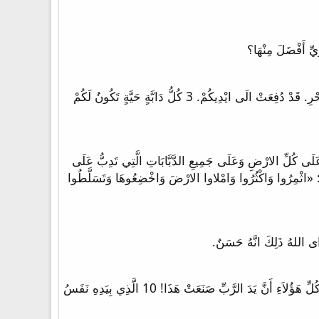
2 وَلْتَكُنْ خَشْيَتُكُمْ وَرَهْبَتُكُمْ عَلَى كُلِّ حَيَوَانَاتِ الارْضِ وَكُلِّ طُيُورِ السَّمَاءِ مَعَ كُلِّ مَا يَدِبُّ عَلَى الارْضِ وَكُلِّ اسْمَاكِ الْبَحْرِ. قَدْ دُفِعَتْ الَى ايْدِيكُمْ. 3 كُلُّ دَابَّةٍ حَيَّةٍ تَكُونُ لَكُمْ
عَلَى كُلِّ الارْضِ وَعَلَى جَمِيعِ الدَّبَّابَاتِ الَّتِي تَدِبُّ عَلَى
 اللهِ خَلَقَهُ. ذَكَرا وَانْثَى خَلَقَهُمْ. 28 وَبَارَكَهُمُ اللهُ وَقَالَ لَهُمْ: «اثْمِرُوا وَاكْثُرُوا وَامْلاوا الارْضَ وَاخْضِعُوهَا وَتَسَلَّطُوا
7 [فَاسْأَلِ الْبَهَائِمَ فَتُعَلِّمَكَ وَطُيُورَ السَّمَاءِ فَتُخْبِرَكَ. 8 أَوْ كَلِّمِ الأَرْضَ فَتُعَلِّمَكَ وَيُحَدِّثَكَ سَمَكُ الْبَحْرِ. 9 مَنْ لاَ يَعْلَمُ مِنْ كُلِّ هَؤُلاَءِ أَنَّ يَدَ الرَّبِّ صَنَعَتْ هَذَا! 10 الَّذِي بِيَدِهِ نَفَسُ