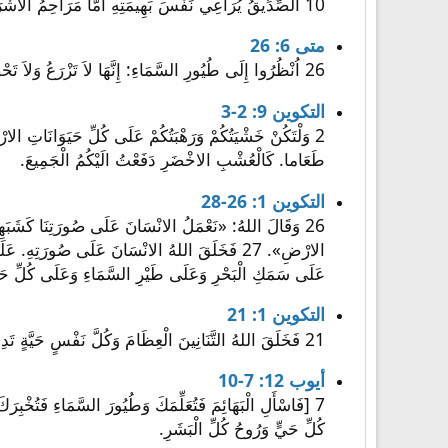
10 الصِّدِّيقُ يُرَاعِي نَفْسَ بَهِيمَتِهِ أَمَّا مَرَاحِمُ الأَشْرَارِ فَقَاسِيَةٌ.
متى 6: 26
26 اُنْظُرُوا إِلَى طُيُورِ السَّمَاءِ: إِنَّهَا لاَ تَزْرَعُ وَلاَ تَحْصُدُ وَلاَ تَجْمَعُ إِلَى مَخَازِنَ وَأَبُوكُمُ السَّمَاوِيُّ يَقُوتُهَا. أَلَسْتُمْ أَنْتُمْ بِالْحَرِيِّ أَفْضَلَ مِنْهَا؟
التكوين 9: 2-3
طَعَاما. كَالْعُشْبِ الاخْضَرِ دَفَعْتُ الَيْكُمُ الْجَمِيعَ.
التكوين 1: 26-28
26 وَقَالَ اللهُ: «نَعْمَلُ الانْسَانَ عَلَى صُورَتِنَا كَشَبَهِ
عَلَى سَمَكِ الْبَحْرِ وَعَلَى طَيْرِ السَّمَاءِ وَعَلَى كُلِّ ح
التكوين 1: 21
21 فَخَلَقَ اللهُ التَّنَانِينَ الْعِظَامَ وَكُلَّ نَفْسٍ حَيَّةٍ تَدِبُّ الَّتِي فَاضَتْ بِهَا الْمِيَاهُ كَاجْنَاسِهَا وَكُلَّ طَائِرٍ ذِي جَنَاحٍ كَجِنْسِهِ. وَرَاى اللهُ ذَلِكَ انَّهُ حَسَنٌ.
أيوب 12: 7-10
كُلِّ حَيٍّ وَرُوحُ كُلِّ الْبَشَرِ.