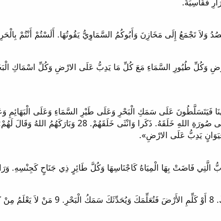
نَا فَيَتَسَلَّطُونَ عَلَى سَمَكِ الْبَحْرِ وَعَلَى طَيْرِ السَّمَاءِ وَعَلَى الْبَهَائِمِ وَ
الارْضِ». 27 فَخَلَقَ اللهُ الانْسَانَ عَلَى صُورَتِهِ. عَلَى صُورَةِ
َيَوَانٍ يَدِبُّ عَلَى الارْضِ».