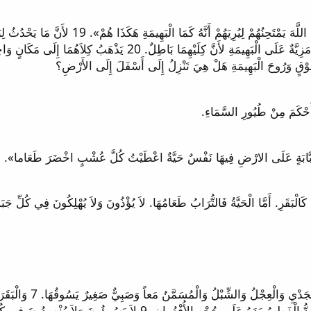
18 قُلْتُ فِي قَلْبِي: «مِنْ جِهَةِ أُمُورِ بَنِي الْبَش
كَمَوْتِ ذَاكَ وَنَسَمَةٌ وَاحِدَةٌ لِلْكُلِّ. فَلَيْسَ لِلإِنْسَانِ مَزِيَّةٌ عَلَى
6 فَيَسْكُنُ الذِّئْبُ مَعَ 
يَأْكُلُ تِبْناً. 8 وَيَلْعَبُ الرَّضِيعُ عَلَى سَرَبِ الصِّلِّ وَيَمُدُّ الْفَطِيمُ 