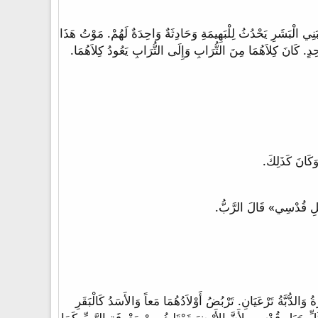
َرِ إِنَّ اللَّهَ يَمْتَحِنُهُمْ لِيُرِيَهُمْ أَنَّهُ كَمَا الْبَهِيمَةِ هَكَذَا هُمْ». 19 لأَنَّ مَا يَحْدُثُ لِبَنِي الْبَشَرِ يَحْدُثُ لِلْبَهِيمَةِ وَحَادِثَةٌ وَاحِدَةٌ لَهُمْ. مَوْتُ هَذَا
 الْبَهِيمَةِ لأَنَّ كِلَيْهِمَا بَاطِلٌ. 20 يَذْهَبُ كِلاَهُمَا إِلَى مَكَانٍ وَاحِدٍ. كَانَ كِلاَهُمَا مِنَ التُّرَابِ وَإِلَى التُّرَابِ يَعُودُ كِلاَهُمَا.
الْخَرُوفِ وَيَرْبُضُ النَّمِرُ مَعَ الْجَدْيِ وَالْعِجْلُ وَالشِّبْلُ وَالْمُسَمَّنُ مَعاً وَصَبِيٌّ صَغِيرٌ يَسُوقُهَا. 7 وَالْبَقَرَةُ وَالدُّبَّةُ تَرْعَيَانِ. تَرْبُضُ أَوْلاَدُهُمَا مَعاً وَالأَسَدُ كَالْبَقَرِ
يَدَهُ عَلَى جُحْرِ الأُفْعُوانِ. 9 لاَ يَسُوؤُونَ وَلاَ يُفْسِدُونَ فِي كُلِّ جَبَلِ قُدْسِي لأَنَّ الأَرْضَ تَمْتَلِئُ مِنْ مَعْرِفَةِ الرَّبِّ كَمَا