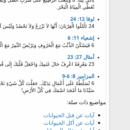
تُغَطِّي الْمِيَاهُ الْبَحْرَ.
لوقا 12: 24
24 تَأَمَّلُوا الْغِرْبَانَ: أَنَّهَا لاَ تَزْرَعُ وَلاَ تَحْصُدُ وَلَيْسَ لَهَا مَخْدَعٌ وَلاَ مَخْزَنٌ وَاللهُ يُقِيتُهَا. كَمْ أَنْتُمْ بِالْحَرِيِّ أَفْضَلُ مِنَ الطُّيُورِ!
إشعياء 11: 6
6 فَيَسْكُنُ الذِّئْبُ مَعَ الْخَرُوفِ وَيَرْبُضُ النَّمِرُ مَعَ الْجَدْيِ وَالْعِجْلُ وَالشِّبْلُ وَالْمُسَمَّنُ مَعاً وَصَبِيٌّ صَغِيرٌ يَسُوقُهَا.
أمثال 27: 23
23 مَعْرِفَةً اعْرِفْ حَالَ غَنَمِكَ وَاجْعَلْ قَلْبَكَ إِلَى قُطْعَانِكَ
المزامير 8: 6-9
سَيِّدُنَا مَا أَمْجَدَ اسْمَكَ فِي كُلِّ الأَرْضِ!
مواضيع ذات صلة:
آيات عن قتل الحيوانات
آيات عن أكل الحيوانات