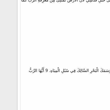
6 تُسَلِّطُهُ عَلَى أَعْمَالِ يَدَيْكَ. جَعَلْتَ كُلَّ شَيْءٍ تَحْتَ قَدَمَيْهِ. 7 الْغَنَمَ وَالْبَقَرَ جَمِيعاً وَبَهَائِمَ الْبَرِّ أَيْضاً 8 وَطُيُورَ السَّمَاءِ وَسَمَكَ الْبَحْرِ السَّالِكَ فِي سُبُلِ الْمِيَاهِ. 9 أَيُّهَا الرَّبُّ