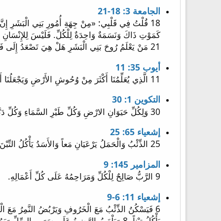
الجامعة 3: 18-21
21 مَنْ يَعْلَمُ رُوحَ بَنِي الْبَشَرِ هَلْ هِيَ تَصْعَدُ إِلَى فَوْقٍ وَرُوحَ الْبَهِيمَةِ هَلْ هِيَ تَنْزِلُ إِلَى أَسْفَلَ إِلَى الأَرْضِ؟
أيوب 35: 11
11 الَّذِي يُعَلِّمُنَا أَكْثَرَ مِنْ وُحُوشِ الأَرْضِ وَيَجْعَلُنَا أَحْكَمَ مِنْ طُيُورِ السَّمَاءِ.
التكوين 1: 30
30 وَلِكُلِّ حَيَوَانِ الارْضِ وَكُلِّ طَيْرِ السَّمَاءِ وَكُلِّ دَبَّابَةٍ عَلَى الارْضِ فِيهَا نَفْسٌ حَيَّةٌ اعْطَيْتُ كُلَّ عُشْبٍ اخْضَرَ طَعَاما». وَكَانَ كَذَلِكَ.
إشعياء 65: 25
25 الذِّئْبُ وَالْحَمَلُ يَرْعَيَانِ مَعاً وَالأَسَدُ يَأْكُلُ التِّبْنَ كَالْبَقَرِ. أَمَّا الْحَيَّةُ فَالتُّرَابُ طَعَامُهَا. لاَ يُؤْذُونَ وَلاَ يُهْلِكُونَ فِي كُلِّ جَبَلِ قُدْسِي» قَالَ الرَّبُّ.
المزامير 145: 9
9 الرَّبُّ صَالِحٌ لِلْكُلِّ وَمَرَاحِمُهُ عَلَى كُلِّ أَعْمَالِهِ.
إشعياء 11: 6-9