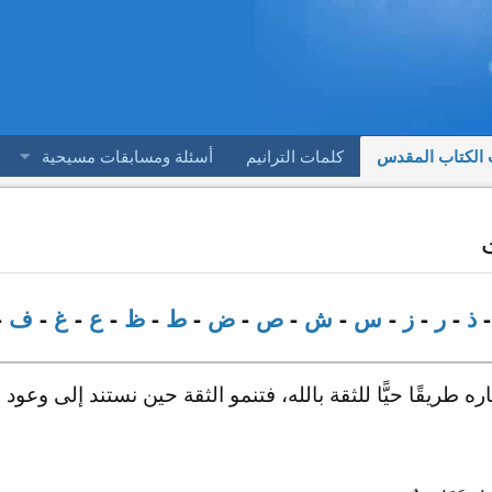
 الكتاب المقدس
كلمات الترانيم
أسئلة ومسابقات مسيحية
ذ
-
ر
-
ز
-
س
-
ش
-
ص
-
ض
-
ط
-
ظ
-
ع
-
غ
-
ف
-
 طريقًا حيًّا للثقة بالله، فتنمو الثقة حين نستند إلى وعو