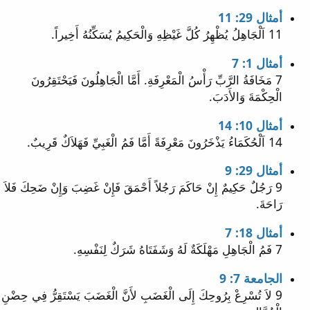
أمثال 29: 11
11 اَلْجَاهِلُ يُظْهِرُ كُلَّ غَيْظِهِ وَالْحَكِيمُ يُسَكِّنُهُ أَخِيراً.
أمثال 1: 7
7 مَخَافَةُ الرَّبِّ رَأْسُ الْمَعْرِفَةِ. أَمَّا الْجَاهِلُونَ فَيَحْتَقِرُونَ
الْحِكْمَةَ وَالأَدَبَ.
أمثال 10: 14
14 اَلْحُكَمَاءُ يَذْخَرُونَ مَعْرِفَةً أَمَّا فَمُ الْغَبِيِّ فَهَلاَكٌ قَرِيبٌ.
أمثال 29: 9
9 رَجُلٌ حَكِيمٌ إِنْ حَاكَمَ رَجُلاً أَحْمَقَ فَإِنْ غَضِبَ وَإِنْ ضَحِكَ فَلاَ
رَاحَةَ.
أمثال 18: 7
7 فَمُ الْجَاهِلِ مَهْلَكَةٌ لَهُ وَشَفَتَاهُ شَرَكٌ لِنَفْسِهِ.
الجامعة 7: 9
9 لاَ تُسْرِعْ بِرُوحِكَ إِلَى الْغَضَبِ لأَنَّ الْغَضَبَ يَسْتَقِرُّ فِي حِضْنِ