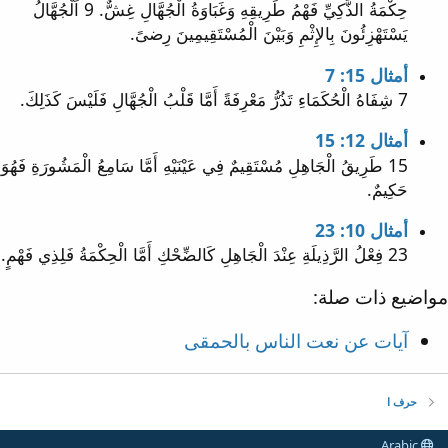
حِكْمَةُ الذَّكِيِّ فَهْمُ طَرِيقِهِ وَغَبَاوَةُ الْجُهَّالِ غِشٌّ. 9 اَلْجُهَّالُ
يَسْتَهْزِئُونَ بِالإِثْمِ وَبَيْنَ الْمُسْتَقِيمِينَ رِضىً.
أمثال 15: 7
7 شِفَاهُ الْحُكَمَاءِ تَذُرُّ مَعْرِفَةً أَمَّا قَلْبُ الْجُهَّالِ فَلَيْسَ كَذَلِكَ.
أمثال 12: 15
15 طَرِيقُ الْجَاهِلِ مُسْتَقِيمٌ فِي عَيْنَيْهِ أَمَّا سَامِعُ الْمَشُورَةِ فَهُوَ
حَكِيمٌ.
أمثال 10: 23
23 فِعْلُ الرَّذِيلَةِ عِنْدَ الْجَاهِلِ كَالضِّحْكِ أَمَّا الْحِكْمَةُ فَلِذِي فَهْمٍ.
مواضيع ذات صلة:
آيات عن نعت الناس بالحمقى
حرف ا
Arabic