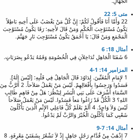
الْجُهَّالِ.
متى 5: 22
22 وَأَمَّا أَنَا فَأَقُولُ لَكُمْ: إِنَّ كُلَّ مَنْ يَغْضَبُ عَلَى أَخِيهِ بَاطِلاً
يَكُونُ مُسْتَوْجِبَ الْحُكْمِ وَمَنْ قَالَ لأَخِيهِ: رَقَا يَكُونُ مُسْتَوْجِبَ
الْمَجْمَعِ وَمَنْ قَالَ: يَا أَحْمَقُ يَكُونُ مُسْتَوْجِبَ نَارِ جَهَنَّمَ.
أمثال 18: 6
6 شَفَتَا الْجَاهِلِ تُدَاخِلاَنِ فِي الْخُصُومَةِ وَفَمُهُ يَدْعُو بِضَرَبَاتٍ.
المزامير 14: 1-4
1 لإِمَامِ الْمُغَنِّينَ. لِدَاوُدَ قَالَ الْجَاهِلُ فِي قَلْبِهِ: [لَيْسَ إِلَهٌ].
فَسَدُوا وَرَجِسُوا بِأَفْعَالِهِمْ. لَيْسَ مَنْ يَعْمَلُ صَلاَحاً. 2 اَلرَّبُّ مِنَ
السَّمَاءِ أَشْرَفَ عَلَى بَنِي الْبَشَرِ لِيَنْظُرَ: هَلْ مِنْ فَاهِمٍ طَالِبِ
اللهِ؟ 3 الْكُلُّ قَدْ زَاغُوا مَعاً فَسَدُوا. لَيْسَ مَنْ يَعْمَلُ صَلاَحاً
لَيْسَ وَلاَ وَاحِدٌ. 4 أَلَمْ يَعْلَمْ كُلُّ فَاعِلِي الإِثْمِ الَّذِينَ يَأْكُلُونَ
شَعْبِي كَمَا يَأْكُلُونَ الْخُبْزَ وَالرَّبَّ لَمْ يَدْعُوا.
أمثال 14: 7-9
7 اِذْهَبْ مِنْ قُدَّامِ رَجُلٍ جَاهِلٍ إِذْ لاَ تَشْعُرُ بِشَفَتَيْ مَعْرِفَةٍ. 8