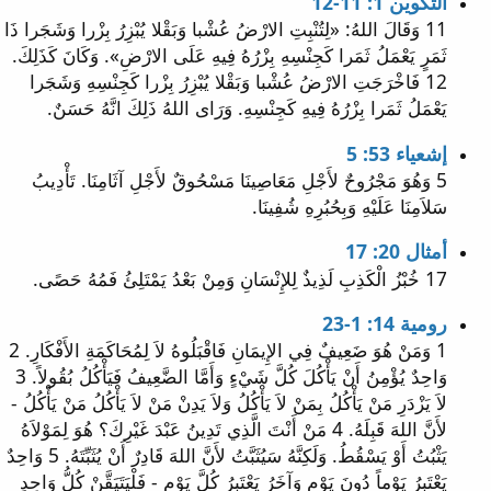
التكوين 1: 11-12
11 وَقَالَ اللهُ: «لِتُنْبِتِ الارْضُ عُشْبا وَبَقْلا يُبْزِرُ بِزْرا وَشَجَرا ذَا
ثَمَرٍ يَعْمَلُ ثَمَرا كَجِنْسِهِ بِزْرُهُ فِيهِ عَلَى الارْضِ». وَكَانَ كَذَلِكَ.
12 فَاخْرَجَتِ الارْضُ عُشْبا وَبَقْلا يُبْزِرُ بِزْرا كَجِنْسِهِ وَشَجَرا
يَعْمَلُ ثَمَرا بِزْرُهُ فِيهِ كَجِنْسِهِ. وَرَاى اللهُ ذَلِكَ انَّهُ حَسَنٌ.
إشعياء 53: 5
5 وَهُوَ مَجْرُوحٌ لأَجْلِ مَعَاصِينَا مَسْحُوقٌ لأَجْلِ آثَامِنَا. تَأْدِيبُ
سَلاَمِنَا عَلَيْهِ وَبِحُبُرِهِ شُفِينَا.
أمثال 20: 17
17 خُبْزُ الْكَذِبِ لَذِيذٌ لِلإِنْسَانِ وَمِنْ بَعْدُ يَمْتَلِئُ فَمُهُ حَصًى.
رومية 14: 1-23
1 وَمَنْ هُوَ ضَعِيفٌ فِي الإِيمَانِ فَاقْبَلُوهُ لاَ لِمُحَاكَمَةِ الأَفْكَارِ. 2
وَاحِدٌ يُؤْمِنُ أَنْ يَأْكُلَ كُلَّ شَيْءٍ وَأَمَّا الضَّعِيفُ فَيَأْكُلُ بُقُولاً. 3
لاَ يَزْدَرِ مَنْ يَأْكُلُ بِمَنْ لاَ يَأْكُلُ وَلاَ يَدِنْ مَنْ لاَ يَأْكُلُ مَنْ يَأْكُلُ -
لأَنَّ اللهَ قَبِلَهُ. 4 مَنْ أَنْتَ الَّذِي تَدِينُ عَبْدَ غَيْرِكَ؟ هُوَ لِمَوْلاَهُ
يَثْبُتُ أَوْ يَسْقُطُ. وَلَكِنَّهُ سَيُثَبَّتُ لأَنَّ اللهَ قَادِرٌ أَنْ يُثَبِّتَهُ. 5 وَاحِدٌ
يَعْتَبِرُ يَوْماً دُونَ يَوْمٍ وَآخَرُ يَعْتَبِرُ كُلَّ يَوْمٍ - فَلْيَتَيَقَّنْ كُلُّ وَاحِدٍ