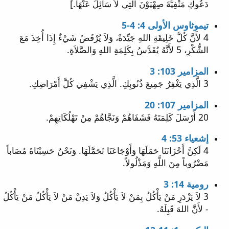
دَعُوكِ مَنْفِيَّةَ صِهْيَوْنَ الَّتِي لاَ سَائِلَ عَنْهَا.]
تيموثاوس الأولى 4: 4-5
4 لأَنَّ كُلَّ خَلِيقَةِ اللهِ جَيِّدَةٌ، وَلاَ يُرْفَضُ شَيْءٌ إِذَا أُخِذَ مَعَ
الشُّكْرِ، 5 لأَنَّهُ يُقَدَّسُ بِكَلِمَةِ اللهِ وَالصَّلاَةِ.
المزامير 103: 3
3 الَّذِي يَغْفِرُ جَمِيعَ ذُنُوبِكِ. الَّذِي يَشْفِي كُلَّ أَمْرَاضِكِ.
المزامير 107: 20
20 أَرْسَلَ كَلِمَتَهُ فَشَفَاهُمْ وَنَجَّاهُمْ مِنْ تَهْلُكَاتِهِمْ.
إشعياء 53: 4
4 لَكِنَّ أَحْزَانَنَا حَمَلَهَا وَأَوْجَاعَنَا تَحَمَّلَهَا. وَنَحْنُ حَسِبْنَاهُ مُصَاباً
مَضْرُوباً مِنَ اللَّهِ وَمَذْلُولاً.
رومية 14: 3
3 لاَ يَزْدَرِ مَنْ يَأْكُلُ بِمَنْ لاَ يَأْكُلُ وَلاَ يَدِنْ مَنْ لاَ يَأْكُلُ مَنْ يَأْكُلُ
- لأَنَّ اللهَ قَبِلَهُ.