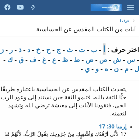
حرف ا
آيات من الكتاب المقدس عن الحساسية
ا
اختر حرف :
-
ب
-
ت
-
ث
-
ج
-
ح
-
خ
-
د
-
ذ
-
ر
-
ز
-
س
-
ش
-
ص
-
ض
-
ط
-
ظ
-
ع
-
غ
-
ف
-
ق
-
ك
-
ل
-
م
-
ن
-
ه
-
و
-
ي
-
يتحدث الكتاب المقدس عن الحساسية باعتباره طريقًا
حيًّا للثقة بالله، فتنمو الثقة حين نستند إلى وعود الرب
الحي، فتقودنا الآيات إلى معيشة ترضي الله وتشهد
لنعمته.
إرميا 30: 17
17 لأَنِّي أَرْفُدُكِ وَأَشْفِيكِ مِنْ جُرُوحِكِ يَقُولُ الرَّبُّ. لأَنَّهُمْ قَدْ