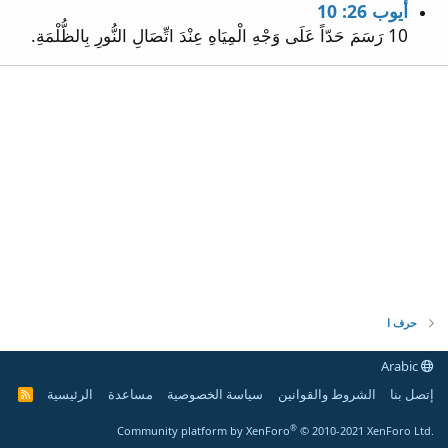
أيوب 26: 10
10 رَسَمَ حَدّاً عَلَى وَجْهِ الْمِيَاهِ عِنْدَ اتِّصَالِ النُّورِ بِالظُّلْمَةِ.
حرف ا
Arabic
إتصل بنا
الشروط والقوانين
سياسة الخصوصية
مساعدة
الرئيسية
R
S
S
®
Community platform by XenForo
© 2010-2021 XenForo Ltd.