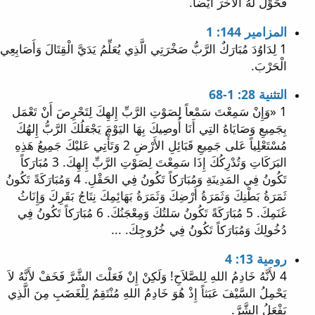
فَحَوِّلْ لَهُ الآخَرَ أَيْضاً.
المزامير 144: 1
1 لِدَاوُدَ مُبَارَكٌ الرَّبُّ صَخْرَتِي الَّذِي يُعَلِّمُ يَدَيَّ الْقِتَالَ وَأَصَابِعِي
الْحَرْبَ.
التثنية 28: 1-68
1 «وَإِنْ سَمِعْتَ سَمْعاً لِصَوْتِ الرَّبِّ إِلهِكَ لِتَحْرِصَ أَنْ تَعْمَل
بِجَمِيعِ وَصَايَاهُ التِي أَنَا أُوصِيكَ بِهَا اليَوْمَ يَجْعَلُكَ الرَّبُّ إِلهُكَ
مُسْتَعْلِياً عَلى جَمِيعِ قَبَائِلِ الأَرْضِ 2 وَتَأْتِي عَليْكَ جَمِيعُ هَذِهِ
البَرَكَاتِ وَتُدْرِكُكَ إِذَا سَمِعْتَ لِصَوْتِ الرَّبِّ إِلهِكَ. 3 مُبَارَكاً
تَكُونُ فِي المَدِينَةِ وَمُبَارَكاً تَكُونُ فِي الحَقْلِ. 4 وَمُبَارَكَةً تَكُونُ
ثَمَرَةُ بَطْنِكَ وَثَمَرَةُ أَرْضِكَ وَثَمَرَةُ بَهَائِمِكَ نِتَاجُ بَقَرِكَ وَإِنَاثُ
غَنَمِكَ. 5 مُبَارَكَةً تَكُونُ سَلتُكَ وَمِعْجَنُكَ. 6 مُبَارَكاً تَكُونُ فِي
دُخُولِكَ وَمُبَارَكاً تَكُونُ فِي خُرُوجِكَ. ...
رومية 13: 4
4 لأَنَّهُ خَادِمُ اللهِ لِلصَّلاَحِ! وَلَكِنْ إِنْ فَعَلْتَ الشَّرَّ فَخَفْ لأَنَّهُ لاَ
يَحْمِلُ السَّيْفَ عَبَثاً إِذْ هُوَ خَادِمُ اللهِ مُنْتَقِمٌ لِلْغَضَبِ مِنَ الَّذِي
يَفْعَلُ الشَّرَّ.