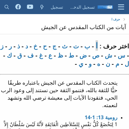
تسجيل الدخول
تسجيل
حرف ا
آيات من الكتاب المقدس عن الجيش
ا
اختر حرف :
-
ب
-
ت
-
ث
-
ج
-
ح
-
خ
-
د
-
ذ
-
ر
-
ز
-
س
-
ش
-
ص
-
ض
-
ط
-
ظ
-
ع
-
غ
-
ف
-
ق
-
ك
-
ل
-
م
-
ن
-
ه
-
و
-
ي
-
يتحدث الكتاب المقدس عن الجيش باعتباره طريقًا
حيًّا للثقة بالله، فتنمو الثقة حين نستند إلى وعود الرب
الحي، فتقودنا الآيات إلى معيشة ترضي الله وتشهد
لنعمته.
رومية 13: 1-14
1 لِتَخْضَعْ كُلُّ نَفْسٍ لِلسَّلاَطِين الْفَائِقَةِ لأَنَّهُ لَيْسَ سُلْطَانٌ إِلاَّ