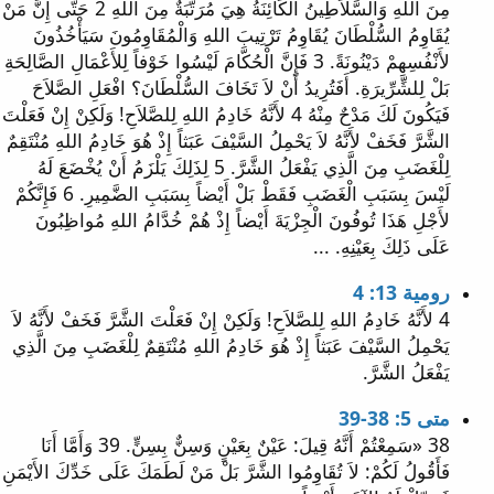
مِنَ اللهِ وَالسَّلاَطِينُ الْكَائِنَةُ هِيَ مُرَتَّبَةٌ مِنَ اللهِ 2 حَتَّى إِنَّ مَنْ
يُقَاوِمُ السُّلْطَانَ يُقَاوِمُ تَرْتِيبَ اللهِ وَالْمُقَاوِمُونَ سَيَأْخُذُونَ
لأَنْفُسِهِمْ دَيْنُونَةً. 3 فَإِنَّ الْحُكَّامَ لَيْسُوا خَوْفاً لِلأَعْمَالِ الصَّالِحَةِ
بَلْ لِلشِّرِّيرَةِ. أَفَتُرِيدُ أَنْ لاَ تَخَافَ السُّلْطَانَ؟ افْعَلِ الصَّلاَحَ
فَيَكُونَ لَكَ مَدْحٌ مِنْهُ 4 لأَنَّهُ خَادِمُ اللهِ لِلصَّلاَحِ! وَلَكِنْ إِنْ فَعَلْتَ
الشَّرَّ فَخَفْ لأَنَّهُ لاَ يَحْمِلُ السَّيْفَ عَبَثاً إِذْ هُوَ خَادِمُ اللهِ مُنْتَقِمٌ
لِلْغَضَبِ مِنَ الَّذِي يَفْعَلُ الشَّرَّ. 5 لِذَلِكَ يَلْزَمُ أَنْ يُخْضَعَ لَهُ
لَيْسَ بِسَبَبِ الْغَضَبِ فَقَطْ بَلْ أَيْضاً بِسَبَبِ الضَّمِيرِ. 6 فَإِنَّكُمْ
لأَجْلِ هَذَا تُوفُونَ الْجِزْيَةَ أَيْضاً إِذْ هُمْ خُدَّامُ اللهِ مُواظِبُونَ
عَلَى ذَلِكَ بِعَيْنِهِ. ...
رومية 13: 4
4 لأَنَّهُ خَادِمُ اللهِ لِلصَّلاَحِ! وَلَكِنْ إِنْ فَعَلْتَ الشَّرَّ فَخَفْ لأَنَّهُ لاَ
يَحْمِلُ السَّيْفَ عَبَثاً إِذْ هُوَ خَادِمُ اللهِ مُنْتَقِمٌ لِلْغَضَبِ مِنَ الَّذِي
يَفْعَلُ الشَّرَّ.
متى 5: 38-39
38 «سَمِعْتُمْ أَنَّهُ قِيلَ: عَيْنٌ بِعَيْنٍ وَسِنٌّ بِسِنٍّ. 39 وَأَمَّا أَنَا
فَأَقُولُ لَكُمْ: لاَ تُقَاوِمُوا الشَّرَّ بَلْ مَنْ لَطَمَكَ عَلَى خَدِّكَ الأَيْمَنِ