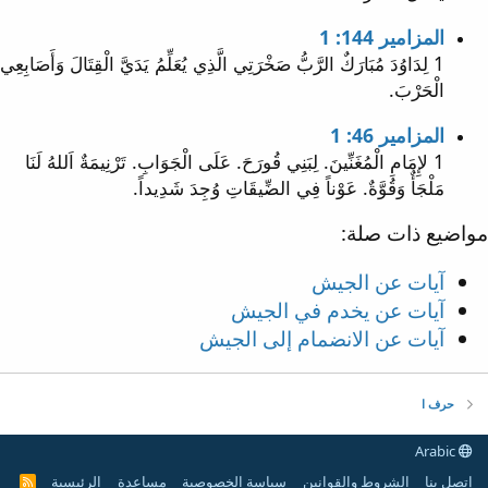
المزامير 144: 1
1 لِدَاوُدَ مُبَارَكٌ الرَّبُّ صَخْرَتِي الَّذِي يُعَلِّمُ يَدَيَّ الْقِتَالَ وَأَصَابِعِي
الْحَرْبَ.
المزامير 46: 1
1 لإِمَامِ الْمُغَنِّينَ. لِبَنِي قُورَحَ. عَلَى الْجَوَابِ. تَرْنِيمَةٌ اَللهُ لَنَا
مَلْجَأٌ وَقُوَّةٌ. عَوْناً فِي الضِّيقَاتِ وُجِدَ شَدِيداً.
مواضيع ذات صلة:
آيات عن الجيش
آيات عن يخدم في الجيش
آيات عن الانضمام إلى الجيش
حرف ا
Arabic
إتصل بنا
الشروط والقوانين
سياسة الخصوصية
مساعدة
الرئيسية
R