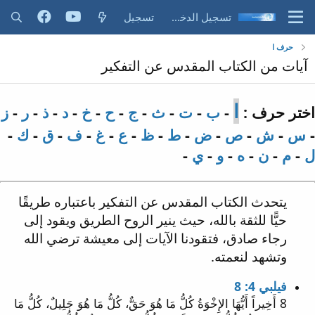
تسجيل الدخول
تسجيل
حرف ا
آيات من الكتاب المقدس عن التفكير
ا
اختر حرف :
-
ب
-
ت
-
ث
-
ج
-
ح
-
خ
-
د
-
ذ
-
ر
-
ز
-
س
-
ش
-
ص
-
ض
-
ط
-
ظ
-
ع
-
غ
-
ف
-
ق
-
ك
-
ل
-
م
-
ن
-
ه
-
و
-
ي
-
يتحدث الكتاب المقدس عن التفكير باعتباره طريقًا
حيًّا للثقة بالله، حيث ينير الروح الطريق ويقود إلى
رجاء صادق، فتقودنا الآيات إلى معيشة ترضي الله
وتشهد لنعمته.
فيلبي 4: 8
8 أَخِيراً أَيُّهَا الإِخْوَةُ كُلُّ مَا هُوَ حَقٌّ، كُلُّ مَا هُوَ جَلِيلٌ، كُلُّ مَا