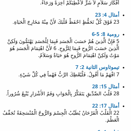
أَفْكَارَ سَلاَمٍ لاَ شَرٍّ لأُعْطِيَكُمْ آخِرَةً وَرَجَاءً.
أمثال 4: 23
23 فَوْقَ كُلِّ تَحَفُّظٍ احْفَظْ قَلْبَكَ لأَنَّ مِنْهُ مَخَارِجَ الْحَيَاةِ.
رومية 8: 5-6
5 فَإِنَّ الَّذِينَ هُمْ حَسَبَ الْجَسَدِ فَبِمَا لِلْجَسَدِ يَهْتَمُّونَ وَلَكِنَّ
الَّذِينَ حَسَبَ الرُّوحِ فَبِمَا لِلرُّوحِ. 6 لأَنَّ اهْتِمَامَ الْجَسَدِ هُوَ
مَوْتٌ وَلَكِنَّ اهْتِمَامَ الرُّوحِ هُوَ حَيَاةٌ وَسَلاَمٌ.
تيموثاوس الثانية 2: 7
7 افْهَمْ مَا أَقُولُ. فَلْيُعْطِكَ الرَّبُّ فَهْماً فِي كُلِّ شَيْءٍ.
أمثال 15: 28
28 قَلْبُ الصِّدِّيقِ يَتَفَكَّرُ بِالْجَوَابِ وَفَمُ الأَشْرَارِ يُنْبِعُ شُرُوراً.
أمثال 17: 22
22 الْقَلْبُ الْفَرْحَانُ يُطَيِّبُ الْجِسْمَ وَالرُّوحُ الْمُنْسَحِقَةُ تُجَفِّفُ
الْعَظْمَ.