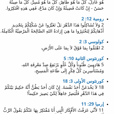
هُوَ عَادِلٌ، كُلُّ مَا هُوَ طَاهِرٌ، كُلُّ مَا هُوَ مُسِرٌّ، كُلُّ مَا صِيتُهُ
حَسَنٌ - إِنْ كَانَتْ فَضِيلَةٌ وَإِنْ كَانَ مَدْحٌ، فَفِي هَذِهِ افْتَكِرُوا.
رومية 12: 2
2 وَلاَ تُشَاكِلُوا هَذَا الدَّهْرَ بَلْ تَغَيَّرُوا عَنْ شَكْلِكُمْ بِتَجْدِيدِ
أَذْهَانِكُمْ لِتَخْتَبِرُوا مَا هِيَ إِرَادَةُ اللهِ الصَّالِحَةُ الْمَرْضِيَّةُ الْكَامِلَةُ.
كولوسي 3: 2
2 اهْتَمُّوا بِمَا فَوْقُ لاَ بِمَا عَلَى الأَرْضِ،
كورنثوس الثانية 10: 5
5 هَادِمِينَ ظُنُوناً وَكُلَّ عُلْوٍ يَرْتَفِعُ ضِدَّ مَعْرِفَةِ اللهِ،
وَمُسْتَأْسِرِينَ كُلَّ فِكْرٍ إِلَى طَاعَةِ الْمَسِيحِ،
كورنثوس الأولى 3: 18
18 لاَ يَخْدَعَنَّ أَحَدٌ نَفْسَهُ. إِنْ كَانَ أَحَدٌ يَظُنُّ أَنَّهُ حَكِيمٌ بَيْنَكُمْ
فِي هَذَا الدَّهْرِ فَلْيَصِرْ جَاهِلاً لِكَيْ يَصِيرَ حَكِيماً!
إرميا 29: 11
11 لأَنِّي عَرَفْتُ الأَفْكَارَ الَّتِي أَنَا مُفْتَكِرٌ بِهَا عَنْكُمْ يَقُولُ الرَّبُّ