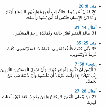
متى 8: 20
20 فَقَالَ لَهُ يَسُوعُ: «لِلثَّعَالِبِ أَوْجِرَةٌ وَلِطُيُورِ السَّمَاءِ أَوْكَارٌ
وَأَمَّا ابْنُ الإِنْسَانِ فَلَيْسَ لَهُ أَيْنَ يُسْنِدُ رَأْسَهُ».
أمثال 14: 31
31 ظَالِمُ الْفَقِيرِ يُعَيِّرُ خَالِقَهُ وَيُمَجِّدُهُ رَاحِمُ الْمِسْكِينِ.
متى 25: 35
35 لأَنِّي جُعْتُ فَأَطْعَمْتُمُونِي. عَطِشْتُ فَسَقَيْتُمُونِي. كُنْتُ
غَرِيباً فَآوَيْتُمُونِي.
إشعياء 58: 7
7 أَلَيْسَ أَنْ تَكْسِرَ لِلْجَائِعِ خُبْزَكَ وَأَنْ تُدْخِلَ الْمَسَاكِينَ التَّائِهِينَ
إِلَى بَيْتِكَ؟ إِذَا رَأَيْتَ عُرْيَاناً أَنْ تَكْسُوهُ وَأَنْ لاَ تَتَغَاضَى عَنْ
لَحْمِكَ.
أمثال 28: 27
27 مَنْ يُعْطِي الْفَقِيرَ لاَ يَحْتَاجُ وَلِمَنْ يَحْجِبُ عَنْهُ عَيْنَيْهِ لَعَنَاتٌ
كَثِيرَةٌ.