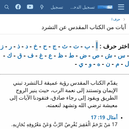
تسجيل الدخول
تسجيل
حرف ا
آيات من الكتاب المقدس عن التشرد
ا
اختر حرف :
-
ب
-
ت
-
ث
-
ج
-
ح
-
خ
-
د
-
ذ
-
ر
-
ز
-
س
-
ش
-
ص
-
ض
-
ط
-
ظ
-
ع
-
غ
-
ف
-
ق
-
ك
-
ل
-
م
-
ن
-
ه
-
و
-
ي
-
يقدّم الكتاب المقدس رؤية عميقة لـالتشرد تبني
الإيمان وتستند إلى نعمة الرب، حيث ينير الروح
الطريق ويقود إلى رجاء صادق، فتقودنا الآيات إلى
معيشة ترضي الله وتشهد لنعمته.
أمثال 19: 17
17 مَنْ يَرْحَمُ الْفَقِيرَ يُقْرِضُ الرَّبَّ وَعَنْ مَعْرُوفِهِ يُجَازِيهِ.