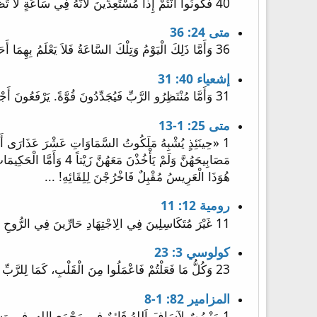
40 فَكُونُوا أَنْتُمْ إِذاً مُسْتَعِدِّينَ لأَنَّهُ فِي سَاعَةٍ لاَ تَظُنُّونَ يَأْتِي ابْنُ الإِنْسَانِ».
متى 24: 36
36 وَأَمَّا ذَلِكَ الْيَوْمُ وَتِلْكَ السَّاعَةُ فَلاَ يَعْلَمُ بِهِمَا أَحَدٌ وَلاَ مَلاَئِكَةُ السَّمَاوَاتِ إِلاَّ أَبِي وَحْدَهُ.
إشعياء 40: 31
31 وَأَمَّا مُنْتَظِرُو الرَّبِّ فَيُجَدِّدُونَ قُوَّةً. يَرْفَعُونَ أَجْنِحَةً كَالنُّسُورِ. يَرْكُضُونَ وَلاَ يَتْعَبُونَ يَمْشُونَ وَلاَ يُعْيُونَ.
متى 25: 1-13
هُوَذَا الْعَرِيسُ مُقْبِلٌ فَاخْرُجْنَ لِلِقَائِهِ! ...
رومية 12: 11
11 غَيْرَ مُتَكَاسِلِينَ فِي الِاجْتِهَادِ حَارِّينَ فِي الرُّوحِ عَابِدِينَ الرَّبَّ
كولوسي 3: 23
23 وَكُلُّ مَا فَعَلْتُمْ فَاعْمَلُوا مِنَ الْقَلْبِ، كَمَا لِلرَّبِّ لَيْسَ لِلنَّاسِ،
المزامير 82: 1-8