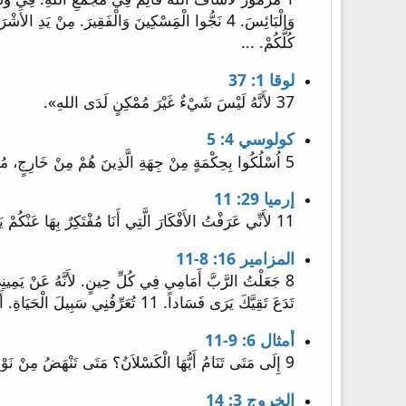
كُلُّكُمْ. ...
لوقا 1: 37
37 لأَنَّهُ لَيْسَ شَيْءٌ غَيْرَ مُمْكِنٍ لَدَى اللهِ».
كولوسي 4: 5
5 اُسْلُكُوا بِحِكْمَةٍ مِنْ جِهَةِ الَّذِينَ هُمْ مِنْ خَارِجٍ، مُفْتَدِينَ الْوَقْتَ.
إرميا 29: 11
11 لأَنِّي عَرَفْتُ الأَفْكَارَ الَّتِي أَنَا مُفْتَكِرٌ بِهَا عَنْكُمْ يَقُولُ الرَّبُّ أَفْكَارَ سَلاَمٍ لاَ شَرٍّ لأُعْطِيَكُمْ آخِرَةً وَرَجَاءً.
المزامير 16: 8-11
تَدَعَ تَقِيَّكَ يَرَى فَسَاداً. 11 تُعَرِّفُنِي سَبِيلَ الْحَيَاةِ. أَمَامَكَ شِبَعُ سُرُورٍ. فِي يَمِينِكَ نِعَمٌ إِلَى الأَبَدِ.
أمثال 6: 9-11
9 إِلَى مَتَى تَنَامُ أَيُّهَا الْكَسْلاَنُ؟ مَتَى تَنْهَضُ مِنْ نَوْمِكَ؟ 10 قَلِيلُ نَوْمٍ بَعْدُ قَلِيلُ نُعَاسٍ وَطَيُّ الْيَدَيْنِ قَلِيلاً لِلرُّقُودِ 11 فَيَأْتِي فَقْرُكَ كَسَاعٍ وَعَوَزُكَ كَغَازٍ!
الخروج 3: 14