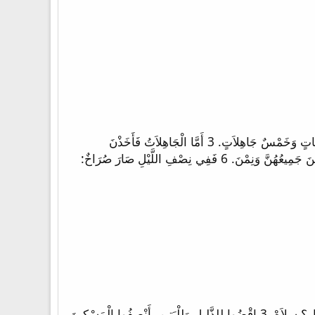
1 «حِينَئِذٍ يُشْبِهُ مَلَكُوتُ السَّمَاوَاتِ عَشْرَ عَذَارَى أَخَذْنَ مَصَابِيحَهُنَّ وَخَرَجْنَ لِلِقَاءِ الْعَرِيسِ. 2 وَكَانَ خَمْسٌ مِنْهُنَّ حَكِيمَاتٍ وَخَمْسٌ جَاهِلاَتٍ. 3 أَمَّا الْجَاهِلاَتُ فَأَخَذْنَ
مَصَابِيحَهُنَّ وَلَمْ يَأْخُذْنَ مَعَهُنَّ زَيْتاً 4 وَأَمَّا الْحَكِيمَاتُ فَأَخَذْنَ زَيْتاً فِي آنِيَتِهِنَّ مَعَ مَصَابِيحِهِنَّ. 5 وَفِيمَا أَبْطَأَ الْعَرِيسُ نَعَسْنَ جَمِيعُهُنَّ وَنِمْنَ. 6 فَفِي نِصْفِ اللَّيْلِ صَارَ صُرَاخٌ:
1 مَزْمُورٌ لآسَافَ اَللهُ قَائِمٌ فِي مَجْمَعِ اللهِ. فِي وَسَطِ الآلِهَةِ يَقْضِي. 2 حَتَّى مَتَى تَقْضُونَ جَوْراً وَتَرْفَعُونَ وُجُوهَ الأَشْرَارِ؟ سِلاَهْ. 3 اِقْضُوا لِلذَّلِيلِ وَلِلْيَتِيمِ. أَنْصِفُوا الْمَِسْكِينَ