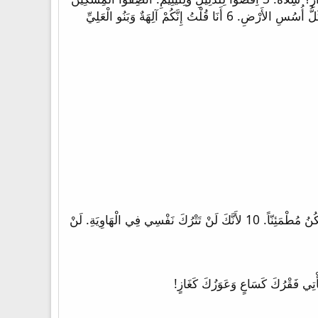
وَالْبَائِسَ. 4 نَجُّوا الْمَِسْكِينَ وَالْفَقِيرَ. مِنْ يَدِ الأَشْرَارِ أَنْقِذُوا. 5 لاَ يَعْلَمُونَ وَلاَ يَفْهَمُونَ. فِي الظُّلْمَةِ يَتَمَشُّونَ. تَتَزَعْزَعُ كُلُّ أُسُسِ الأَرْضِ. 6 أَنَا قُلْتُ إِنَّكُمْ آلِهَةٌ وَبَنُو الْعَلِيِّ
8 جَعَلْتُ الرَّبَّ أَمَامِي فِي كُلِّ حِينٍ. لأَنَّهُ عَنْ يَمِينِي فَلاَ أَتَزَعْزَعُ. 9 لِذَلِكَ فَرِحَ قَلْبِي وَابْتَهَجَتْ رُوحِي. جَسَدِي أَيْضاً يَسْكُنُ مُطْمَئِنّاً. 10 لأَنَّكَ لَنْ تَتْرُكَ نَفْسِي فِي الْهَاوِيَةِ. لَنْ