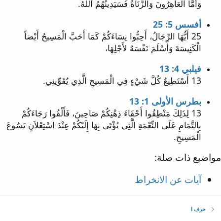
وَأَمَّا الْعَاهِرُونَ وَالزُّنَاةُ فَسَيَدِينُهُمُ اللهُ.
أفسس 5: 25
25 أَيُّهَا الرِّجَالُ، أَحِبُّوا نِسَاءَكُمْ كَمَا أَحَبَّ الْمَسِيحُ أَيْضاً
الْكَنِيسَةَ وَأَسْلَمَ نَفْسَهُ لأَجْلِهَا،
فيلبي 4: 13
13 أَسْتَطِيعُ كُلَّ شَيْءٍ فِي الْمَسِيحِ الَّذِي يُقَوِّينِي.
بطرس الأولى 1: 13
13 لِذَلِكَ مَنْطِقُوا أَحْقَاءَ ذِهْنِكُمْ صَاحِينَ، فَأَلْقُوا رَجَاءَكُمْ
بِالتَّمَامِ عَلَى النِّعْمَةِ الَّتِي يُؤْتَى بِهَا إِلَيْكُمْ عِنْدَ اسْتِعْلاَنِ يَسُوعَ
الْمَسِيحِ.
مواضيع ذات صلة:
آيات عن الانخراط
حرف ا