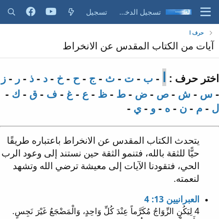
تسجيل الدخول
تسجيل
حرف ا
آيات من الكتاب المقدس عن الانخراط
ا
اختر حرف :
-
ب
-
ت
-
ث
-
ج
-
ح
-
خ
-
د
-
ذ
-
ر
-
ز
-
س
-
ش
-
ص
-
ض
-
ط
-
ظ
-
ع
-
غ
-
ف
-
ق
-
ك
-
ل
-
م
-
ن
-
ه
-
و
-
ي
-
يتحدث الكتاب المقدس عن الانخراط باعتباره طريقًا
حيًّا للثقة بالله، فتنمو الثقة حين نستند إلى وعود الرب
الحي، فتقودنا الآيات إلى معيشة ترضي الله وتشهد
لنعمته.
العبرانيين 13: 4
4 لِيَكُنِ الزِّوَاجُ مُكَرَّماً عِنْدَ كُلِّ وَاحِدٍ، وَالْمَضْجَعُ غَيْرَ نَجِسٍ.