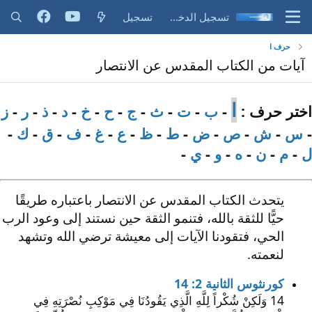
تسجيل الدخول
تسجيل
حرف ا
آيات من الكتاب المقدس عن الانتصار
ا
اختر حرف :
-
ب
-
ت
-
ث
-
ج
-
ح
-
خ
-
د
-
ذ
-
ر
-
ز
-
س
-
ش
-
ص
-
ض
-
ط
-
ظ
-
ع
-
غ
-
ف
-
ق
-
ك
-
ل
-
م
-
ن
-
ه
-
و
-
ي
-
يتحدث الكتاب المقدس عن الانتصار باعتباره طريقًا
حيًّا للثقة بالله، فتنمو الثقة حين نستند إلى وعود الرب
الحي، فتقودنا الآيات إلى معيشة ترضي الله وتشهد
لنعمته.
كورنثوس الثانية 2: 14
14 وَلَكِنْ شُكْراً لِلَّهِ الَّذِي يَقُودُنَا فِي مَوْكِبِ نُصْرَتِهِ فِي