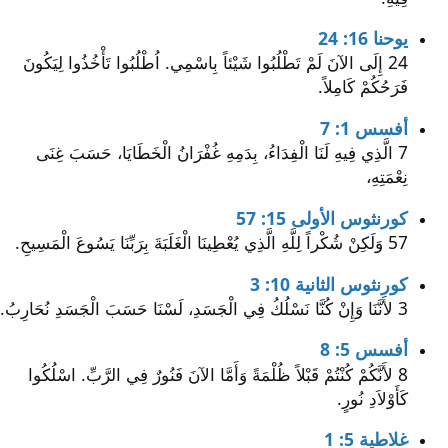
يوحنا 16: 24
24 إِلَى الآنَ لَمْ تَطْلُبُوا شَيْئاً بِاسْمِي. اُطْلُبُوا تَأْخُذُوا لِيَكُونَ
فَرَحُكُمْ كَامِلاً.
أفسس 1: 7
7 الَّذِي فِيهِ لَنَا الْفِدَاءُ، بِدَمِهِ غُفْرَانُ الْخَطَايَا، حَسَبَ غِنَى
نِعْمَتِهِ،
كورنثوس الأولى 15: 57
57 وَلَكِنْ شُكْراً لِلَّهِ الَّذِي يُعْطِينَا الْغَلَبَةَ بِرَبِّنَا يَسُوعَ الْمَسِيحِ.
كورنثوس الثانية 10: 3
3 لأَنَّنَا وَإِنْ كُنَّا نَسْلُكُ فِي الْجَسَدِ، لَسْنَا حَسَبَ الْجَسَدِ نُحَارِبُ.
أفسس 5: 8
8 لأَنَّكُمْ كُنْتُمْ قَبْلاً ظُلْمَةً وَأَمَّا الآنَ فَنُورٌ فِي الرَّبِّ. اسْلُكُوا
كَأَوْلاَدِ نُورٍ.
غلاطية 5: 1