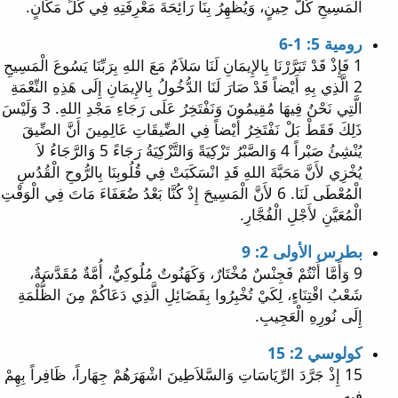
الْمَسِيحِ كُلَّ حِينٍ، وَيُظْهِرُ بِنَا رَائِحَةَ مَعْرِفَتِهِ فِي كُلِّ مَكَانٍ.
رومية 5: 1-6
1 فَإِذْ قَدْ تَبَرَّرْنَا بِالإِيمَانِ لَنَا سَلاَمٌ مَعَ اللهِ بِرَبِّنَا يَسُوعَ الْمَسِيحِ
2 الَّذِي بِهِ أَيْضاً قَدْ صَارَ لَنَا الدُّخُولُ بِالإِيمَانِ إِلَى هَذِهِ النِّعْمَةِ
الَّتِي نَحْنُ فِيهَا مُقِيمُونَ وَنَفْتَخِرُ عَلَى رَجَاءِ مَجْدِ اللهِ. 3 وَلَيْسَ
ذَلِكَ فَقَطْ بَلْ نَفْتَخِرُ أَيْضاً فِي الضِّيقَاتِ عَالِمِينَ أَنَّ الضِّيقَ
يُنْشِئُ صَبْراً 4 وَالصَّبْرُ تَزْكِيَةً وَالتَّزْكِيَةُ رَجَاءً 5 وَالرَّجَاءُ لاَ
يُخْزِي لأَنَّ مَحَبَّةَ اللهِ قَدِ انْسَكَبَتْ فِي قُلُوبِنَا بِالرُّوحِ الْقُدُسِ
الْمُعْطَى لَنَا. 6 لأَنَّ الْمَسِيحَ إِذْ كُنَّا بَعْدُ ضُعَفَاءَ مَاتَ فِي الْوَقْتِ
الْمُعَيَّنِ لأَجْلِ الْفُجَّارِ.
بطرس الأولى 2: 9
9 وَأَمَّا أَنْتُمْ فَجِنْسٌ مُخْتَارٌ، وَكَهَنُوتٌ مُلُوكِيٌّ، أُمَّةٌ مُقَدَّسَةٌ،
شَعْبُ اقْتِنَاءٍ، لِكَيْ تُخْبِرُوا بِفَضَائِلِ الَّذِي دَعَاكُمْ مِنَ الظُّلْمَةِ
إِلَى نُورِهِ الْعَجِيبِ.
كولوسي 2: 15
15 إِذْ جَرَّدَ الرِّيَاسَاتِ وَالسَّلاَطِينَ اشْهَرَهُمْ جِهَاراً، ظَافِراً بِهِمْ
فِيهِ.