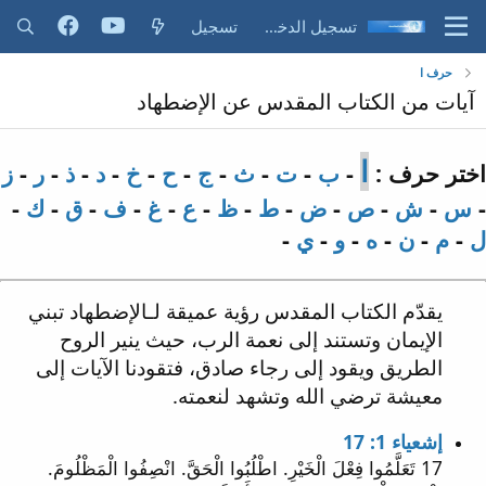
تسجيل الدخول
تسجيل
حرف ا
آيات من الكتاب المقدس عن الإضطهاد
ا
اختر حرف :
-
ب
-
ت
-
ث
-
ج
-
ح
-
خ
-
د
-
ذ
-
ر
-
ز
-
س
-
ش
-
ص
-
ض
-
ط
-
ظ
-
ع
-
غ
-
ف
-
ق
-
ك
-
ل
-
م
-
ن
-
ه
-
و
-
ي
-
يقدّم الكتاب المقدس رؤية عميقة لـالإضطهاد تبني
الإيمان وتستند إلى نعمة الرب، حيث ينير الروح
الطريق ويقود إلى رجاء صادق، فتقودنا الآيات إلى
معيشة ترضي الله وتشهد لنعمته.
إشعياء 1: 17
17 تَعَلَّمُوا فِعْلَ الْخَيْرِ. اطْلُبُوا الْحَقَّ. انْصِفُوا الْمَظْلُومَ.