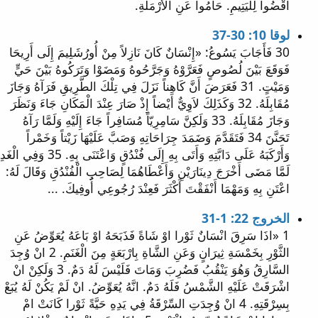
اقْضُوا لِلْيَتِيمِ. حَامُوا عَنِ الأَرْمَلَةِ.
لوقا 10: 30-37
30 فَأَجَابَ يَسُوعُ: «إِنْسَانٌ كَانَ نَازِلاً مِنْ أُورُشَلِيمَ إِلَى أَرِيحَا
فَوَقَعَ بَيْنَ لُصُوصٍ فَعَرَّوْهُ وَجَرَّحُوهُ وَمَضَوْا وَتَرَكُوهُ بَيْنَ حَيٍّ
وَمَيْتٍ. 31 فَعَرَضَ أَنَّ كَاهِناً نَزَلَ فِي تِلْكَ الطَّرِيقِ فَرَآهُ وَجَازَ
مُقَابِلَهُ. 32 وَكَذَلِكَ لاَوِيٌّ أَيْضاً إِذْ صَارَ عِنْدَ الْمَكَانِ جَاءَ وَنَظَرَ
وَجَازَ مُقَابِلَهُ. 33 وَلَكِنَّ سَامِرِيّاً مُسَافِراً جَاءَ إِلَيْهِ وَلَمَّا رَآهُ
تَحَنَّنَ 34 فَتَقَدَّمَ وَضَمَدَ جِرَاحَاتِهِ وَصَبَّ عَلَيْهَا زَيْتاً وَخَمْراً
وَأَرْكَبَهُ عَلَى دَابَّتِهِ وَأَتَى بِهِ إِلَى فُنْدُقٍ وَاعْتَنَى بِهِ. 35 وَفِي الْغَدِ
لَمَّا مَضَى أَخْرَجَ دِينَارَيْنِ وَأَعْطَاهُمَا لِصَاحِبِ الْفُنْدُقِ وَقَالَ لَهُ:
اعْتَنِ بِهِ وَمَهْمَا أَنْفَقْتَ أَكْثَرَ فَعِنْدَ رُجُوعِي أُوفِيكَ. ...
الخروج 22: 1-31
1 «اذَا سَرِقَ انْسَانٌ ثَوْرا اوْ شَاةً فَذَبَحَهُ اوْ بَاعَهُ يُعَوِّضُ عَنِ
الثَّوْرِ بِخَمْسَةِ ثِيرَانٍ وَعَنِ الشَّاةِ بِارْبَعَةٍ مِنَ الْغَنَمِ. 2 انْ وُجِدَ
السَّارِقُ وَهُوَ يَنْقُبُ فَضُرِبَ وَمَاتَ فَلَيْسَ لَهُ دَمٌ. 3 وَلَكِنْ انْ
اشْرَقَتْ عَلَيْهِ الشَّمْسُ فَلَهُ دَمٌ. انَّهُ يُعَوِّضُ. انْ لَمْ يَكُنْ لَهُ يُبَعْ
بِسِرْقَتِهِ. 4 انْ وُجِدَتِ السِّرْقَةُ فِي يَدِهِ حَيَّةً ثَوْرا كَانَتْ امْ