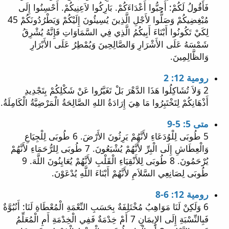
فَأَقُولُ لَكُمْ: أَحِبُّوا أَعْدَاءَكُمْ. بَارِكُوا لاَعِنِيكُمْ. أَحْسِنُوا إِلَى
مُبْغِضِيكُمْ وَصَلُّوا لأَجْلِ الَّذِينَ يُسِيئُونَ إِلَيْكُمْ وَيَطْرُدُونَكُمْ 45
لِكَيْ تَكُونُوا أَبْنَاءَ أَبِيكُمُ الَّذِي فِي السَّمَاوَاتِ فَإِنَّهُ يُشْرِقُ
شَمْسَهُ عَلَى الأَشْرَارِ وَالصَّالِحِينَ وَيُمْطِرُ عَلَى الأَبْرَارِ
وَالظَّالِمِينَ.
رومية 12: 2
2 وَلاَ تُشَاكِلُوا هَذَا الدَّهْرَ بَلْ تَغَيَّرُوا عَنْ شَكْلِكُمْ بِتَجْدِيدِ
أَذْهَانِكُمْ لِتَخْتَبِرُوا مَا هِيَ إِرَادَةُ اللهِ الصَّالِحَةُ الْمَرْضِيَّةُ الْكَامِلَةُ.
متى 5: 5-9
5 طُوبَى لِلْوُدَعَاءِ لأَنَّهُمْ يَرِثُونَ الأَرْضَ. 6 طُوبَى لِلْجِيَاعِ
وَالْعِطَاشِ إِلَى الْبِرِّ لأَنَّهُمْ يُشْبَعُونَ. 7 طُوبَى لِلرُّحَمَاءِ لأَنَّهُمْ
يُرْحَمُونَ. 8 طُوبَى لِلأَنْقِيَاءِ الْقَلْبِ لأَنَّهُمْ يُعَايِنُونَ اللَّهَ. 9
طُوبَى لِصَانِعِي السَّلاَمِ لأَنَّهُمْ أَبْنَاءَ اللَّهِ يُدْعَوْنَ.
رومية 12: 6-8
6 وَلَكِنْ لَنَا مَوَاهِبُ مُخْتَلِفَةٌ بِحَسَبِ النِّعْمَةِ الْمُعْطَاةِ لَنَا: أَنُبُوَّةٌ
فَبِالنِّسْبَةِ إِلَى الإِيمَانِ 7 أَمْ خِدْمَةٌ فَفِي الْخِدْمَةِ أَمِ الْمُعَلِّمُ