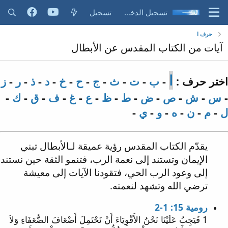
تسجيل الدخول
تسجيل
حرف ا
آيات من الكتاب المقدس عن الأبطال
ا
اختر حرف :
-
ب
-
ت
-
ث
-
ج
-
ح
-
خ
-
د
-
ذ
-
ر
-
ز
-
س
-
ش
-
ص
-
ض
-
ط
-
ظ
-
ع
-
غ
-
ف
-
ق
-
ك
-
ل
-
م
-
ن
-
ه
-
و
-
ي
-
يقدّم الكتاب المقدس رؤية عميقة لـالأبطال تبني
الإيمان وتستند إلى نعمة الرب، فتنمو الثقة حين نستند
إلى وعود الرب الحي، فتقودنا الآيات إلى معيشة
ترضي الله وتشهد لنعمته.
رومية 15: 1-2
1 فَيَجِبُ عَلَيْنَا نَحْنُ الأَقْوِيَاءَ أَنْ نَحْتَمِلَ أَضْعَافَ الضُّعَفَاءِ وَلاَ