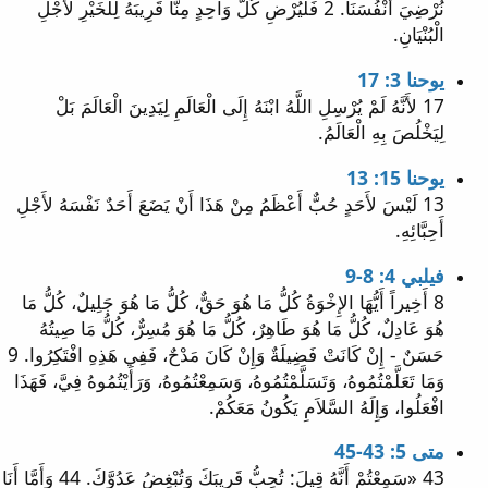
نُرْضِيَ أَنْفُسَنَا. 2 فَلْيُرْضِ كُلُّ وَاحِدٍ مِنَّا قَرِيبَهُ لِلْخَيْرِ لأَجْلِ
الْبُنْيَانِ.
يوحنا 3: 17
17 لأَنَّهُ لَمْ يُرْسِلِ اللَّهُ ابْنَهُ إِلَى الْعَالَمِ لِيَدِينَ الْعَالَمَ بَلْ
لِيَخْلُصَ بِهِ الْعَالَمُ.
يوحنا 15: 13
13 لَيْسَ لأَحَدٍ حُبٌّ أَعْظَمُ مِنْ هَذَا أَنْ يَضَعَ أَحَدٌ نَفْسَهُ لأَجْلِ
أَحِبَّائِهِ.
فيلبي 4: 8-9
8 أَخِيراً أَيُّهَا الإِخْوَةُ كُلُّ مَا هُوَ حَقٌّ، كُلُّ مَا هُوَ جَلِيلٌ، كُلُّ مَا
هُوَ عَادِلٌ، كُلُّ مَا هُوَ طَاهِرٌ، كُلُّ مَا هُوَ مُسِرٌّ، كُلُّ مَا صِيتُهُ
حَسَنٌ - إِنْ كَانَتْ فَضِيلَةٌ وَإِنْ كَانَ مَدْحٌ، فَفِي هَذِهِ افْتَكِرُوا. 9
وَمَا تَعَلَّمْتُمُوهُ، وَتَسَلَّمْتُمُوهُ، وَسَمِعْتُمُوهُ، وَرَأَيْتُمُوهُ فِيَّ، فَهَذَا
افْعَلُوا، وَإِلَهُ السَّلاَمِ يَكُونُ مَعَكُمْ.
متى 5: 43-45
43 «سَمِعْتُمْ أَنَّهُ قِيلَ: تُحِبُّ قَرِيبَكَ وَتُبْغِضُ عَدُوَّكَ. 44 وَأَمَّا أَنَا