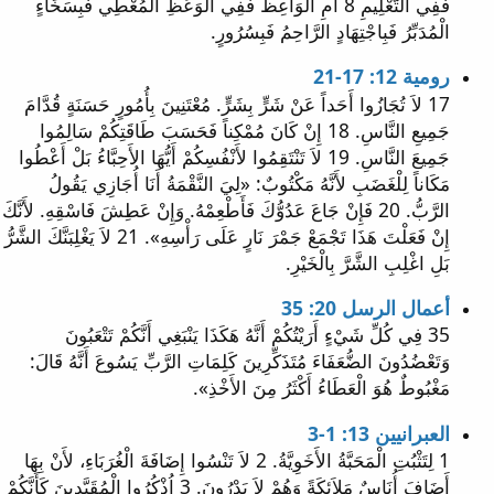
فَفِي التَّعْلِيمِ 8 أَمِ الْوَاعِظُ فَفِي الْوَعْظِ الْمُعْطِي فَبِسَخَاءٍ
الْمُدَبِّرُ فَبِاجْتِهَادٍ الرَّاحِمُ فَبِسُرُورٍ.
رومية 12: 17-21
17 لاَ تُجَازُوا أَحَداً عَنْ شَرٍّ بِشَرٍّ. مُعْتَنِينَ بِأُمُورٍ حَسَنَةٍ قُدَّامَ
جَمِيعِ النَّاسِ. 18 إِنْ كَانَ مُمْكِناً فَحَسَبَ طَاقَتِكُمْ سَالِمُوا
جَمِيعَ النَّاسِ. 19 لاَ تَنْتَقِمُوا لأَنْفُسِكُمْ أَيُّهَا الأَحِبَّاءُ بَلْ أَعْطُوا
مَكَاناً لِلْغَضَبِ لأَنَّهُ مَكْتُوبٌ: «لِيَ النَّقْمَةُ أَنَا أُجَازِي يَقُولُ
الرَّبُّ. 20 فَإِنْ جَاعَ عَدُوُّكَ فَأَطْعِمْهُ. وَإِنْ عَطِشَ فَاسْقِهِ. لأَنَّكَ
إِنْ فَعَلْتَ هَذَا تَجْمَعْ جَمْرَ نَارٍ عَلَى رَأْسِهِ». 21 لاَ يَغْلِبَنَّكَ الشَّرُّ
بَلِ اغْلِبِ الشَّرَّ بِالْخَيْرِ.
أعمال الرسل 20: 35
35 فِي كُلِّ شَيْءٍ أَرَيْتُكُمْ أَنَّهُ هَكَذَا يَنْبَغِي أَنَّكُمْ تَتْعَبُونَ
وَتَعْضُدُونَ الضُّعَفَاءَ مُتَذَكِّرِينَ كَلِمَاتِ الرَّبِّ يَسُوعَ أَنَّهُ قَالَ:
مَغْبُوطٌ هُوَ الْعَطَاءُ أَكْثَرُ مِنَ الأَخْذِ».
العبرانيين 13: 1-3
1 لِتَثْبُتِ الْمَحَبَّةُ الأَخَوِيَّةُ. 2 لاَ تَنْسُوا إِضَافَةَ الْغُرَبَاءِ، لأَنْ بِهَا
أَضَافَ أُنَاسٌ مَلاَئِكَةً وَهُمْ لاَ يَدْرُونَ. 3 اُذْكُرُوا الْمُقَيَّدِينَ كَأَنَّكُمْ