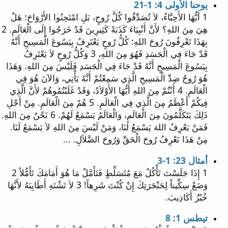
يوحنا الأولى 4: 1-21
1 أَيُّهَا الأَحِبَّاءُ، لاَ تُصَدِّقُوا كُلَّ رُوحٍ، بَلِ امْتَحِنُوا الأَرْوَاحَ: هَلْ
هِيَ مِنَ اللهِ؟ لأَنَّ أَنْبِيَاءَ كَذَبَةً كَثِيرِينَ قَدْ خَرَجُوا إِلَى الْعَالَمِ. 2
بِهَذَا تَعْرِفُونَ رُوحَ اللهِ: كُلُّ رُوحٍ يَعْتَرِفُ بِيَسُوعَ الْمَسِيحِ أَنَّهُ
قَدْ جَاءَ فِي الْجَسَدِ فَهُوَ مِنَ اللهِ، 3 وَكُلُّ رُوحٍ لاَ يَعْتَرِفُ
بِيَسُوعَ الْمَسِيحِ أَنَّهُ قَدْ جَاءَ فِي الْجَسَدِ فَلَيْسَ مِنَ اللهِ. وَهَذَا
هُوَ رُوحُ ضِدِّ الْمَسِيحِ الَّذِي سَمِعْتُمْ أَنَّهُ يَأْتِي، وَالآنَ هُوَ فِي
الْعَالَمِ. 4 أَنْتُمْ مِنَ اللهِ أَيُّهَا الأَوْلاَدُ، وَقَدْ غَلَبْتُمُوهُمْ لأَنَّ الَّذِي
فِيكُمْ أَعْظَمُ مِنَ الَّذِي فِي الْعَالَمِ. 5 هُمْ مِنَ الْعَالَمِ. مِنْ أَجْلِ
ذَلِكَ يَتَكَلَّمُونَ مِنَ الْعَالَمِ، وَالْعَالَمُ يَسْمَعُ لَهُمْ. 6 نَحْنُ مِنَ اللهِ.
فَمَنْ يَعْرِفُ اللهَ يَسْمَعُ لَنَا، وَمَنْ لَيْسَ مِنَ اللهِ لاَ يَسْمَعُ لَنَا.
مِنْ هَذَا نَعْرِفُ رُوحَ الْحَقِّ وَرُوحَ الضَّلاَلِ. ...
أمثال 23: 1-3
1 إِذَا جَلَسْتَ تَأْكُلُ مَعَ مُتَسَلِّطٍ فَتَأَمَّلْ مَا هُوَ أَمَامَكَ تَأَمُّلاً 2
وَضَعْ سِكِّيناً لِحَنْجَرَتِكَ إِنْ كُنْتَ شَرِهاً! 3 لاَ تَشْتَهِ أَطَايِبَهُ لأَنَّهَا
خُبْزُ أَكَاذِيبَ.
تيطس 1: 8