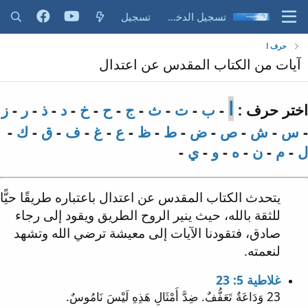
تسجيل الدخول
تسجيل
حرف ا
آيات من الكتاب المقدس عن اعتدال
ا
اختر حرف :
-
ب
-
ت
-
ث
-
ج
-
ح
-
خ
-
د
-
ذ
-
ر
-
ز
-
س
-
ش
-
ص
-
ض
-
ط
-
ظ
-
ع
-
غ
-
ف
-
ق
-
ك
-
ل
-
م
-
ن
-
ه
-
و
-
ي
-
يتحدث الكتاب المقدس عن اعتدال باعتباره طريقًا حيًّا
للثقة بالله، حيث ينير الروح الطريق ويقود إلى رجاء
صادق، فتقودنا الآيات إلى معيشة ترضي الله وتشهد
لنعمته.
غلاطية 5: 23
23 وَدَاعَةٌ تَعَفُّفٌ. ضِدَّ أَمْثَالِ هَذِهِ لَيْسَ نَامُوسٌ.