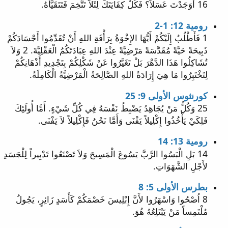
16 أَوَجَدْتَ عَسَلاً؟ فَكُلْ كِفَايَتَكَ لِئَلاَّ تَتَّخِمَ فَتَتَقَيَّأَهُ.
رومية 12: 1-2
1 فَأَطْلُبُ إِلَيْكُمْ أَيُّهَا الإِخْوَةُ بِرَأْفَةِ اللهِ أَنْ تُقَدِّمُوا أَجْسَادَكُمْ
ذَبِيحَةً حَيَّةً مُقَدَّسَةً مَرْضِيَّةً عِنْدَ اللهِ عِبَادَتَكُمُ الْعَقْلِيَّةَ. 2 وَلاَ
تُشَاكِلُوا هَذَا الدَّهْرَ بَلْ تَغَيَّرُوا عَنْ شَكْلِكُمْ بِتَجْدِيدِ أَذْهَانِكُمْ
لِتَخْتَبِرُوا مَا هِيَ إِرَادَةُ اللهِ الصَّالِحَةُ الْمَرْضِيَّةُ الْكَامِلَةُ.
كورنثوس الأولى 9: 25
25 وَكُلُّ مَنْ يُجَاهِدُ يَضْبِطُ نَفْسَهُ فِي كُلِّ شَيْءٍ. أَمَّا أُولَئِكَ
فَلِكَيْ يَأْخُذُوا إِكْلِيلاً يَفْنَى وَأَمَّا نَحْنُ فَإِكْلِيلاً لاَ يَفْنَى.
رومية 13: 14
14 بَلِ الْبَسُوا الرَّبَّ يَسُوعَ الْمَسِيحَ وَلاَ تَصْنَعُوا تَدْبِيراً لِلْجَسَدِ
لأَجْلِ الشَّهَوَاتِ.
بطرس الأولى 5: 8
8 اُصْحُوا وَاسْهَرُوا لأَنَّ إِبْلِيسَ خَصْمَكُمْ كَأَسَدٍ زَائِرٍ، يَجُولُ
مُلْتَمِساً مَنْ يَبْتَلِعُهُ هُوَ.