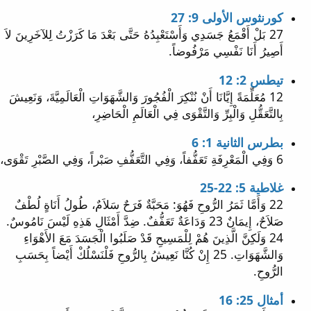
كورنثوس الأولى 9: 27
27 بَلْ أَقْمَعُ جَسَدِي وَأَسْتَعْبِدُهُ حَتَّى بَعْدَ مَا كَرَزْتُ لِلآخَرِينَ لاَ
أَصِيرُ أَنَا نَفْسِي مَرْفُوضاً.
تيطس 2: 12
12 مُعَلِّمَةً إِيَّانَا أَنْ نُنْكِرَ الْفُجُورَ وَالشَّهَوَاتِ الْعَالَمِيَّةَ، وَنَعِيشَ
بِالتَّعَقُّلِ وَالْبِرِّ وَالتَّقْوَى فِي الْعَالَمِ الْحَاضِرِ،
بطرس الثانية 1: 6
6 وَفِي الْمَعْرِفَةِ تَعَفُّفاً، وَفِي التَّعَفُّفِ صَبْراً، وَفِي الصَّبْرِ تَقْوَى،
غلاطية 5: 22-25
22 وَأَمَّا ثَمَرُ الرُّوحِ فَهُوَ: مَحَبَّةٌ فَرَحٌ سَلاَمٌ، طُولُ أَنَاةٍ لُطْفٌ
صَلاَحٌ، إِيمَانٌ 23 وَدَاعَةٌ تَعَفُّفٌ. ضِدَّ أَمْثَالِ هَذِهِ لَيْسَ نَامُوسٌ.
24 وَلَكِنَّ الَّذِينَ هُمْ لِلْمَسِيحِ قَدْ صَلَبُوا الْجَسَدَ مَعَ الأَهْوَاءِ
وَالشَّهَوَاتِ. 25 إِنْ كُنَّا نَعِيشُ بِالرُّوحِ فَلْنَسْلُكْ أَيْضاً بِحَسَبِ
الرُّوحِ.
أمثال 25: 16