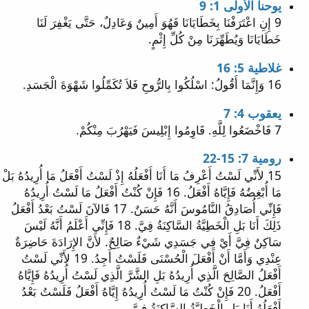
يوحنا الأولى 1: 9
9 إِنِ اعْتَرَفْنَا بِخَطَايَانَا فَهُوَ أَمِينٌ وَعَادِلٌ، حَتَّى يَغْفِرَ لَنَا
خَطَايَانَا وَيُطَهِّرَنَا مِنْ كُلِّ إِثْمٍ.
غلاطية 5: 16
16 وَإِنَّمَا أَقُولُ: اسْلُكُوا بِالرُّوحِ فَلاَ تُكَمِّلُوا شَهْوَةَ الْجَسَدِ.
يعقوب 4: 7
7 فَاخْضَعُوا لِلَّهِ. قَاوِمُوا إِبْلِيسَ فَيَهْرُبَ مِنْكُمْ.
رومية 7: 15-22
15 لأَنِّي لَسْتُ أَعْرِفُ مَا أَنَا أَفْعَلُهُ إِذْ لَسْتُ أَفْعَلُ مَا أُرِيدُهُ بَلْ
مَا أُبْغِضُهُ فَإِيَّاهُ أَفْعَلُ. 16 فَإِنْ كُنْتُ أَفْعَلُ مَا لَسْتُ أُرِيدُهُ
فَإِنِّي أُصَادِقُ النَّامُوسَ أَنَّهُ حَسَنٌ. 17 فَالآنَ لَسْتُ بَعْدُ أَفْعَلُ
ذَلِكَ أَنَا بَلِ الْخَطِيَّةُ السَّاكِنَةُ فِيَّ. 18 فَإِنِّي أَعْلَمُ أَنَّهُ لَيْسَ
سَاكِنٌ فِيَّ أَيْ فِي جَسَدِي شَيْءٌ صَالِحٌ. لأَنَّ الإِرَادَةَ حَاضِرَةٌ
عِنْدِي وَأَمَّا أَنْ أَفْعَلَ الْحُسْنَى فَلَسْتُ أَجِدُ. 19 لأَنِّي لَسْتُ
أَفْعَلُ الصَّالِحَ الَّذِي أُرِيدُهُ بَلِ الشَّرَّ الَّذِي لَسْتُ أُرِيدُهُ فَإِيَّاهُ
أَفْعَلُ. 20 فَإِنْ كُنْتُ مَا لَسْتُ أُرِيدُهُ إِيَّاهُ أَفْعَلُ فَلَسْتُ بَعْدُ
أَفْعَلُهُ أَنَا بَلِ الْخَطِيَّةُ السَّاكِنَةُ فِيَّ. ...