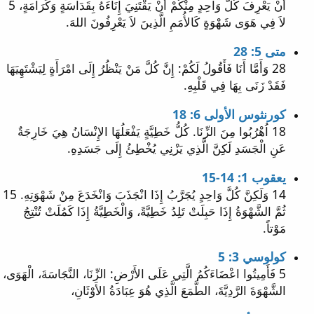
أَنْ يَعْرِفَ كُلُّ وَاحِدٍ مِنْكُمْ أَنْ يَقْتَنِيَ إِنَاءَهُ بِقَدَاسَةٍ وَكَرَامَةٍ، 5
لاَ فِي هَوَى شَهْوَةٍ كَالأُمَمِ الَّذِينَ لاَ يَعْرِفُونَ اللهَ.
متى 5: 28
28 وَأَمَّا أَنَا فَأَقُولُ لَكُمْ: إِنَّ كُلَّ مَنْ يَنْظُرُ إِلَى امْرَأَةٍ لِيَشْتَهِيَهَا
فَقَدْ زَنَى بِهَا فِي قَلْبِهِ.
كورنثوس الأولى 6: 18
18 اُهْرُبُوا مِنَ الزِّنَا. كُلُّ خَطِيَّةٍ يَفْعَلُهَا الإِنْسَانُ هِيَ خَارِجَةٌ
عَنِ الْجَسَدِ لَكِنَّ الَّذِي يَزْنِي يُخْطِئُ إِلَى جَسَدِهِ.
يعقوب 1: 14-15
14 وَلَكِنَّ كُلَّ وَاحِدٍ يُجَرَّبُ إِذَا انْجَذَبَ وَانْخَدَعَ مِنْ شَهْوَتِهِ. 15
ثُمَّ الشَّهْوَةُ إِذَا حَبِلَتْ تَلِدُ خَطِيَّةً، وَالْخَطِيَّةُ إِذَا كَمُلَتْ تُنْتِجُ
مَوْتاً.
كولوسي 3: 5
5 فَأَمِيتُوا اعْضَاءَكُمُ الَّتِي عَلَى الأَرْضِ: الزِّنَا، النَّجَاسَةَ، الْهَوَى،
الشَّهْوَةَ الرَّدِيَّةَ، الطَّمَعَ الَّذِي هُوَ عِبَادَةُ الأَوْثَانِ،