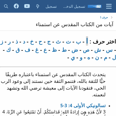
تسجيل الدخول
تسجيل
حرف ا
آيات من الكتاب المقدس عن استمناء
ا
اختر حرف :
-
ب
-
ت
-
ث
-
ج
-
ح
-
خ
-
د
-
ذ
-
ر
-
ز
-
س
-
ش
-
ص
-
ض
-
ط
-
ظ
-
ع
-
غ
-
ف
-
ق
-
ك
-
ل
-
م
-
ن
-
ه
-
و
-
ي
-
يتحدث الكتاب المقدس عن استمناء باعتباره طريقًا
حيًّا للثقة بالله، فتنمو الثقة حين نستند إلى وعود الرب
الحي، فتقودنا الآيات إلى معيشة ترضي الله وتشهد
لنعمته.
تسالونيكي الأولى 4: 3-5
3 لأَنَّ هَذِهِ هِيَ إِرَادَةُ اللهِ: قَدَاسَتُكُمْ. أَنْ تَمْتَنِعُوا عَنِ الزِّنَا، 4