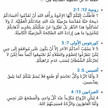
رومية 12: 1-2
1 فَأَطْلُبُ إِلَيْكُمْ أَيُّهَا الإِخْوَةُ بِرَأْفَةِ اللهِ أَنْ تُقَدِّمُوا أَجْسَادَكُمْ
ذَبِيحَةً حَيَّةً مُقَدَّسَةً مَرْضِيَّةً عِنْدَ اللهِ عِبَادَتَكُمُ الْعَقْلِيَّةَ. 2 وَلاَ
تُشَاكِلُوا هَذَا الدَّهْرَ بَلْ تَغَيَّرُوا عَنْ شَكْلِكُمْ بِتَجْدِيدِ أَذْهَانِكُمْ
لِتَخْتَبِرُوا مَا هِيَ إِرَادَةُ اللهِ الصَّالِحَةُ الْمَرْضِيَّةُ الْكَامِلَةُ.
كورنثوس الأولى 7: 5
5 لاَ يَسْلِبْ أَحَدُكُمُ الآخَرَ إِلاَّ أَنْ يَكُونَ عَلَى مُوافَقَةٍ إِلَى حِينٍ
لِكَيْ تَتَفَرَّغُوا لِلصَّوْمِ وَالصَّلاَةِ ثُمَّ تَجْتَمِعُوا أَيْضاً مَعاً لِكَيْ لاَ
يُجَرِّبَكُمُ الشَّيْطَانُ لِسَبَبِ عَدَمِ نَزَاهَتِكُمْ.
أفسس 5: 3
3 وَأَمَّا الزِّنَا وَكُلُّ نَجَاسَةٍ أَوْ طَمَعٍ فَلاَ يُسَمَّ بَيْنَكُمْ كَمَا يَلِيقُ
بِقِدِّيسِينَ،
العبرانيين 13: 4
4 لِيَكُنِ الزِّوَاجُ مُكَرَّماً عِنْدَ كُلِّ وَاحِدٍ، وَالْمَضْجَعُ غَيْرَ نَجِسٍ.
وَأَمَّا الْعَاهِرُونَ وَالزُّنَاةُ فَسَيَدِينُهُمُ اللهُ.