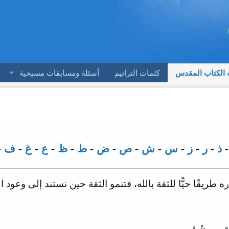
 الكتاب المقدس
كلمات الترانيم
أسئلة ومسابقات مسيحية
ذ
-
ر
-
ز
-
س
-
ش
-
ص
-
ض
-
ط
-
ظ
-
ع
-
غ
-
ف
-
ريقًا حيًّا للثقة بالله، فتنمو الثقة حين نستند إلى وعود 