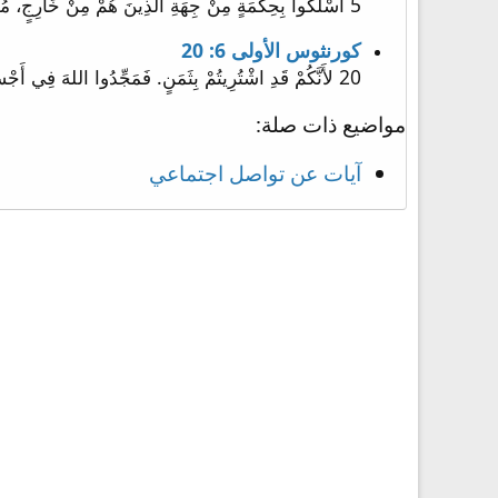
5 اُسْلُكُوا بِحِكْمَةٍ مِنْ جِهَةِ الَّذِينَ هُمْ مِنْ خَارِجٍ، مُفْتَدِينَ الْوَقْتَ.
كورنثوس الأولى 6: 20
20 لأَنَّكُمْ قَدِ اشْتُرِيتُمْ بِثَمَنٍ. فَمَجِّدُوا اللهَ فِي أَجْسَادِكُمْ وَفِي أَرْوَاحِكُمُ الَّتِي هِيَ لِلَّهِ.
مواضيع ذات صلة:
آيات عن تواصل اجتماعي